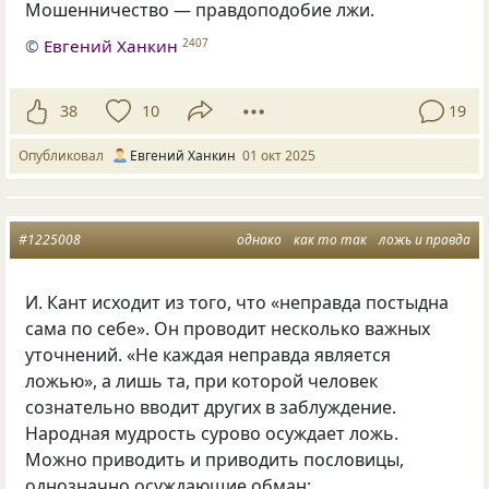
Мошенничество — правдоподобие лжи.
©
Евгений Ханкин
2407
38
10
19
Опубликовал
Евгений Ханкин
01 окт 2025
#1225008
однако
как то так
ложь и правда
И. Кант исходит из того
,
что
«
неправда постыдна
сама по себе». Он проводит несколько важных
уточнений. «Не каждая неправда является
ложью», а лишь та
,
при которой человек
сознательно вводит других в заблуждение.
Народная мудрость сурово осуждает ложь.
Можно приводить и приводить пословицы
,
однозначно осуждающие обман: