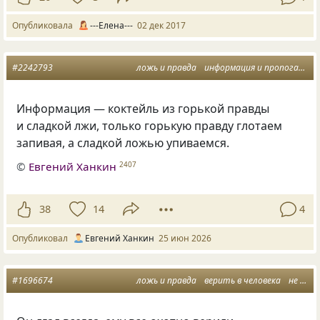
Опубликовала
---Елена---
02 дек 2017
#2242793
ложь и правда
информация и пропоганда
Информация — коктейль из горькой правды
и сладкой лжи, только горькую правду глотаем
запивая, а сладкой ложью упиваемся.
©
Евгений Ханкин
2407
38
14
4
Опубликовал
Евгений Ханкин
25 июн 2026
#1696674
ложь и правда
верить в человека
не поверят