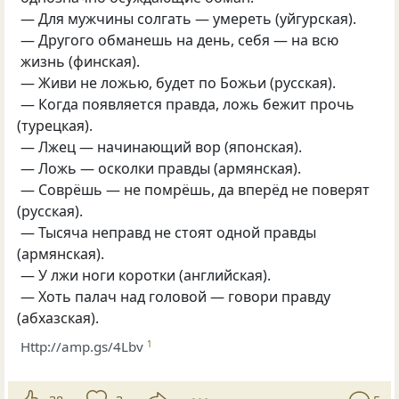
— Для мужчины солгать — умереть
(
уйгурская).
— Другого обманешь на день
,
себя — на всю
жизнь
(
финская).
— Живи не ложью
,
будет по Божьи
(
русская).
— Когда появляется правда
,
ложь бежит прочь
(
турецкая).
— Лжец — начинающий вор
(
японская).
— Ложь — осколки правды
(
армянская).
— Соврёшь — не помрёшь
,
да вперёд не поверят
(
русская).
— Тысяча неправд не стоят одной правды
(
армянская).
— У лжи ноги коротки
(
английская).
— Хоть палач над головой — говори правду
(
абхазская).
Http://amp.gs/4Lbv
1