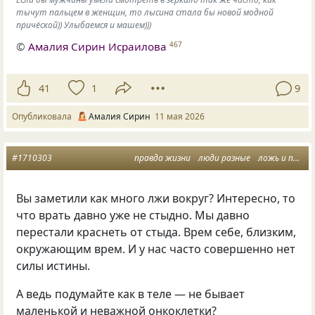
тычут пальцем в женщин, то лысина стала бы новой модной
причёской)) Улыбаемся и машем)))
©
Амалия Сирин Исраилова
467
41
1
9
Опубликовала
Амалия Сирин
11 мая 2026
#1710303
правда жизни
люди разные
ложь и правда
Вы заметили как много лжи вокруг? Интересно, то
что врать давно уже не стыдно. Мы давно
перестали краснеть от стыда. Врем себе, близким,
окружающим врем. И у нас часто совершенно нет
силы истины.
А ведь подумайте как в теле — не бывает
маленькой и неважной онкоклетки?