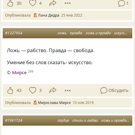
30
4
1
Опубликовала
Лана Дидра
25 янв 2022
#1327954
ложь
правда
ложь и правда
искусство общения
Ложь — рабство. Правда — свобода.
Умение без слов сказать- искусство.
©
Мирсе
249
43
3
Обсудить
Опубликовала
Мирослава Мирсе
10 ноя 2019
#1961724
сердце
стихи о любви
ложь и правда
су