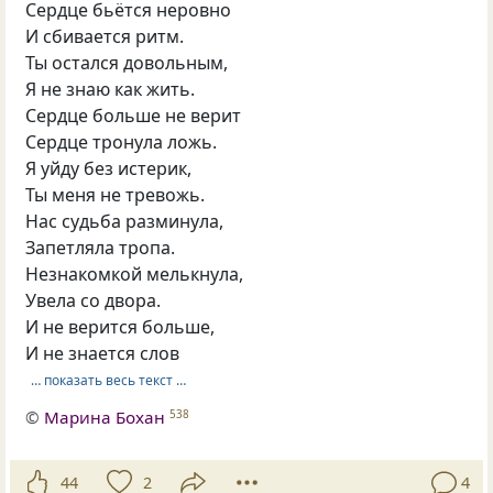
Сердце бьётся неровно
И сбивается ритм.
Ты остался довольным,
Я не знаю как жить.
Сердце больше не верит
Сердце тронула ложь.
Я уйду без истерик,
Ты меня не тревожь.
Нас судьба разминула,
Запетляла тропа.
Незнакомкой мелькнула,
Увела со двора.
И не верится больше,
И не знается слов
… показать весь текст …
©
Марина Бохан
538
44
2
4