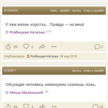
#1094059
ложь
правда
мысли
ложь и правда
У лжи жизнь коротка… Правда — на века!
©
Розбицкая Наталья
2313
39
2
2
Опубликовала
Розбицкая Наталья
04 мар 2018
#706877
мысли
ложь и правда
Обсуждая человека, неминуемо скажешь ложь.
©
Миша Маленький
746
35
2
14