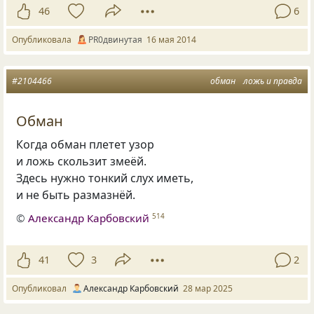
46
6
Опубликовала
PR0двинутая
16 мая 2014
#2104466
обман
ложь и правда
Обман
Когда обман плетет узор
и ложь скользит змеёй.
Здесь нужно тонкий слух иметь,
и не быть размазнёй.
©
Александр Карбовский
514
41
3
2
Опубликовал
Александр Карбовский
28 мар 2025