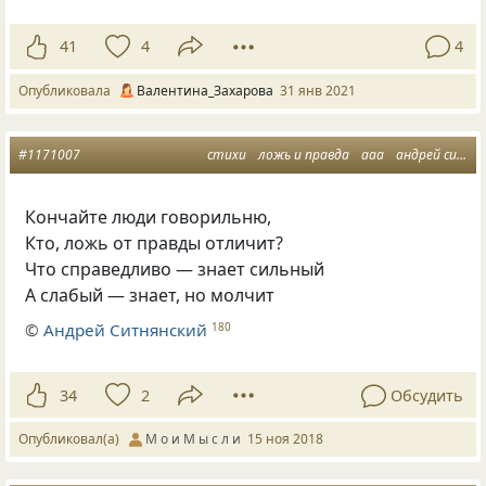
41
4
4
Опубликовала
Валентина_Захарова
31 янв 2021
#1171007
стихи
ложь и правда
ааа
андрей ситнянский
Кончайте люди говорильню,
Кто
,
ложь от правды отличит?
Что справедливо — знает сильный
А слабый — знает
,
но молчит
©
Андрей Ситнянский
180
34
2
Обсудить
Опубликовал(а)
М о и М ы с л и
15 ноя 2018