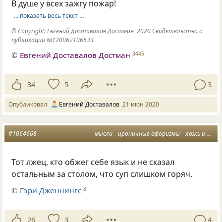
В душе у всех зажгу пожар!
… показать весь текст …
© Copyright: Евгений Доставалов Достман, 2020 Свидетельство о
публикации №120062106533
©
Евгений Доставалов Достман
3445
34
5
3
Опубликовал
Евгений Доставалов
21 июн 2020
#1064668
мысли
ироничные афоризмы
ложь и правда
Тот лжец, кто обжег себе язык и не сказал
остальным за столом, что суп слишком горяч.
©
Гэри Дженнингс
8
26
3
4