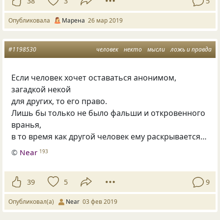
38
3
5
Опубликовала
Марена
26 мар 2019
#1198530
человек
некто
мысли
ложь и правда
Если человек хочет оставаться анонимом
,
загадкой некой
для других
,
то его право.
Лишь бы только не было фальши и откровенного
вранья
,
в то время как другой человек ему раскрывается…
©
Near
193
39
5
9
Опубликовал(а)
Near
03 фев 2019