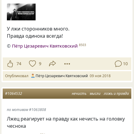
У лжи сторонников много.
Правда одинока всегда!
©
Пётр Цезаревич Квятковский
8503
74
9
10
Опубликовал
Пётр Цезаревич Квятковский
09 ноя 2018
#1064532
нечисть
мысли
ложь и правда
по мотивам #1063808
Лжец реагирует на правду как нечисть на головку
чеснока