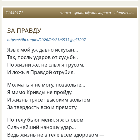
#1440171
стихи
философская лирика
обличение
л
ЗА ПРАВДУ
https://stihi.ru/pics/2020/06/21/6533.jpg?7007
Язык мой уж давно искусан…
Так, посль ударов от судьбы.
По жизни же, не слыл я трусом,
И ложь я Правдой отрубил.
Молчать я не могу, позвольте…
Я мимо Кривды не пройду.
И жизнь трясет высоким вольтом
За твердость всю и прямоту.
По телу бьют меня, я ж словом
Сильнейший наношу удар…
Ведь жизнь не в теле всём здоровом —