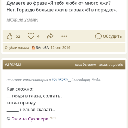
Думаете во фразе
«
Я тебя люблю» много лжи?
Нет. Гораздо больше лжи в словах
«
Я в порядке».
автор не указан
52
4
Обсудить
Опубликовала
ЗАноЗА
12 сен 2016
#2107423
так бывает
ложь и правда
на основе комменитария в
#2105259
__Благодарю, Люба.
Как сложно:
__ глядя в глаза, солгать,
когда правду
______ нельзя сказать.
©
Галина Суховерх
7181