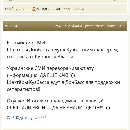
Опубликовала
Марина Бохан
28 янв 2024
#667640
сми
анекдоты
украинские
ложь и правда
Российские СМИ:
Шахтеры Донбасса едут к Кузбасским шахтерам,
спасаясь от Киевской Власти…
Украинские СМИ переворачивают эту
информацию, ДА ЕЩЁ КАК! :)))
Шахтёры Кузбасса едут в Донбасс для поддержки
сепаратистов!!!
Охушки! И как же справедлива пословица!:
СЛЫШАЛИ ЗВОН — ДА НЕ ЗНАЛИ ГДЕ ОН!!! :)))
©
PR0двинутая
571