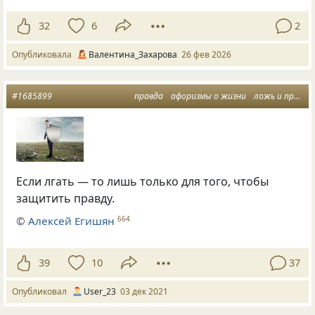
32
6
2
Опубликовала
Валентина_Захарова
26 фев 2026
#1685899
правда
афоризмы о жизни
ложь и правда
Если лгать — то лишь только для того, чтобы
защитить правду.
©
Алексей Егишян
664
39
10
37
Опубликовал
User_23
03 дек 2021