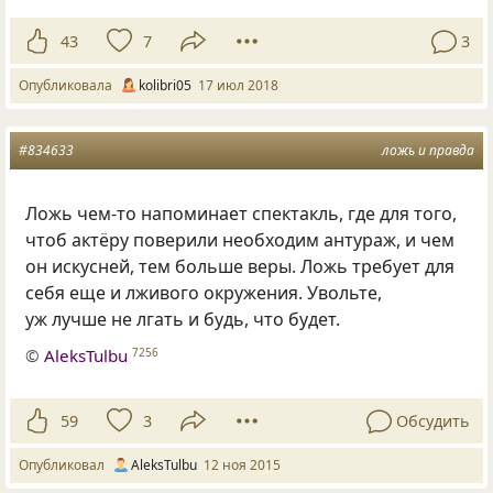
43
7
3
Опубликовала
kolibri05
17 июл 2018
#834633
ложь и правда
Ложь чем-то напоминает спектакль, где для того,
чтоб актёру поверили необходим антураж, и чем
он искусней, тем больше веры. Ложь требует для
себя еще и лживого окружения. Увольте,
уж лучше не лгать и будь, что будет.
©
AleksTulbu
7256
59
3
Обсудить
Опубликовал
AleksTulbu
12 ноя 2015