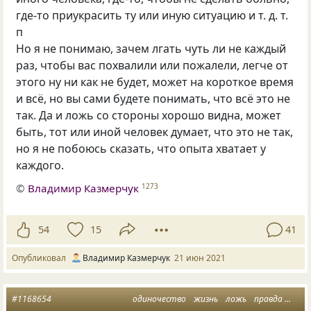
где-то приукрасить ту или иную ситуацию
и т. д.
т.
п
Но я не понимаю, зачем лгать чуть ли не каждый
раз, чтобы вас похвалили или пожалели, легче от
этого ну ни как не будет, может на короткое время
и всё, но вы сами будете понимать, что всё это не
так. Да и ложь со стороны хорошо видна, может
быть, тот или иной человек думает, что это не так,
но я не побоюсь сказать, что опыта хватает у
каждого.
©
Владимир Казмерчук
1273
54
15
41
Опубликовал
Владимир Казмерчук
21 июн 2021
#1168654
одиночество
жизнь
ложь
правда
ложь