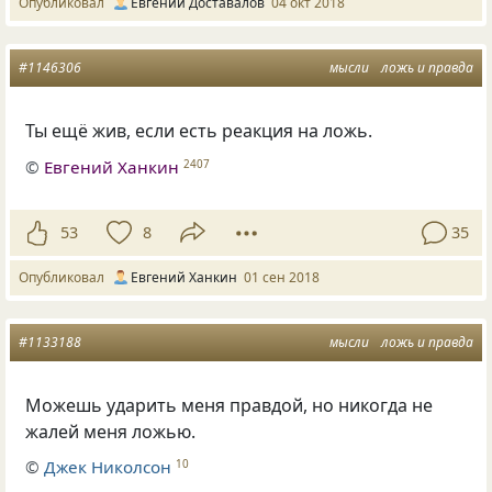
Опубликовал
Евгений Доставалов
04 окт 2018
#1146306
мысли
ложь и правда
Ты ещё жив
,
если есть реакция на ложь.
©
Евгений Ханкин
2407
53
8
35
Опубликовал
Евгений Ханкин
01 сен 2018
#1133188
мысли
ложь и правда
Можешь ударить меня правдой
,
но никогда не
жалей меня ложью.
©
Джек Николсон
10