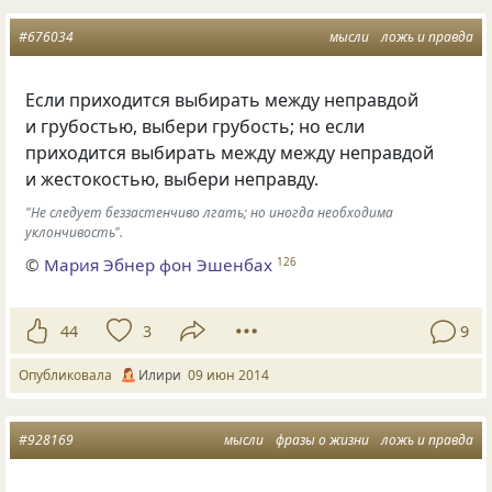
#676034
мысли
ложь и правда
Если приходится выбирать между неправдой
и грубостью, выбери грубость; но если
приходится выбирать между между неправдой
и жестокостью, выбери неправду.
"Не следует беззастенчиво лгать; но иногда необходима
уклончивость".
©
Мария Эбнер фон Эшенбах
126
44
3
9
Опубликовала
Илири
09 июн 2014
#928169
мысли
фразы о жизни
ложь и правда