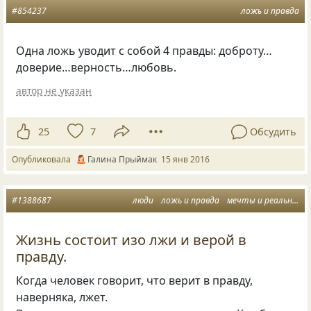
#854237
ложь и правда
Одна ложь уводит с собой 4 правды: доброту…
доверие…верность…любовь.
автор не указан
25
7
Обсудить
Опубликовала
Галина Прыймак
15 янв 2016
#1388687
люди
ложь и правда
мечты и реальность
Жизнь состоит изо лжи и верой в
правду.
Когда человек говорит, что верит в правду,
наверняка, лжет.