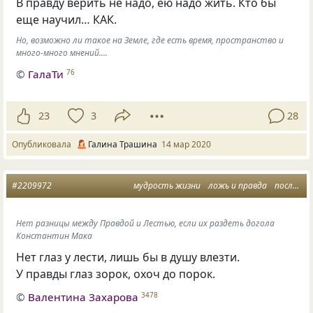
В правду верить не надо, ею надо жить. Кто бы
еще научил… КАК.
Но, возможно ли такое на Земле, где есть время, пространство и
много-много мнений....
©
ГалаТи
76
23
3
28
Опубликовала
Галина Трашина
14 мар 2020
#2209972
мудрость жизни
ложь и правда
пословицы и поговорки
Нет разницы между Правдой и Лестью, если их раздеть догола
Константин Мака
Нет глаз у лести, лишь бы в душу влезти.
У правды глаз зорок, охоч до порок.
©
Валентина Захарова
3478