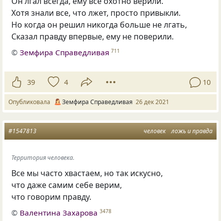
Он лгал всегда, ему все охотно верили.
Хотя знали все, что лжет, просто привыкли.
Но когда он решил никогда больше не лгать,
Сказал правду впервые, ему не поверили.
©
Земфира Справедливая
711
39
4
10
Опубликовала
Земфира Справедливая
26 дек 2021
#1547813
человек
ложь и правда
Территория человека.
Все мы часто хвастаем, но так искусно,
что даже самим себе верим,
что говорим правду.
©
Валентина Захарова
3478