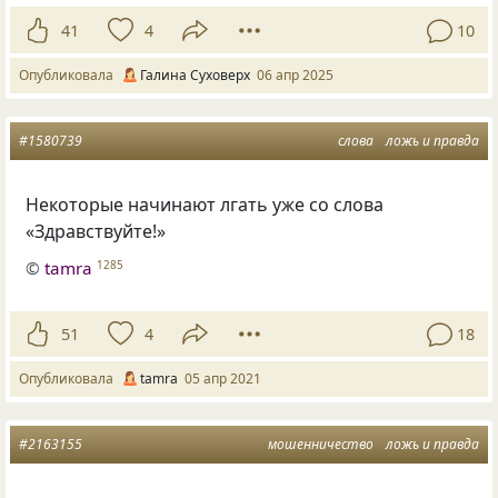
41
4
10
Опубликовала
Галина Суховерх
06 апр 2025
#1580739
слова
ложь и правда
Некоторые начинают лгать уже со слова
«Здравствуйте!»
©
tamra
1285
51
4
18
Опубликовала
tamra
05 апр 2021
#2163155
мошенничество
ложь и правда