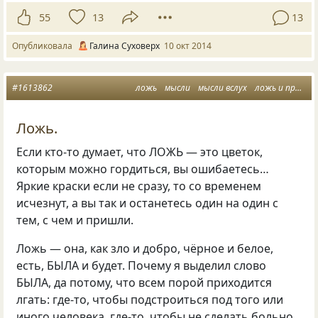
55
13
13
Опубликовала
Галина Суховерх
10 окт 2014
#1613862
ложь
мысли
мысли вслух
ложь и правда
Ложь.
Если кто-то думает, что ЛОЖЬ — это цветок,
которым можно гордиться, вы ошибаетесь…
Яркие краски если не сразу, то со временем
исчезнут, а вы так и останетесь один на один с
тем, с чем и пришли.
Ложь — она, как зло и добро, чёрное и белое,
есть, БЫЛА и будет. Почему я выделил слово
БЫЛА, да потому, что всем порой приходится
лгать: где-то, чтобы подстроиться под того или
иного человека, где-то, чтобы не сделать больно,