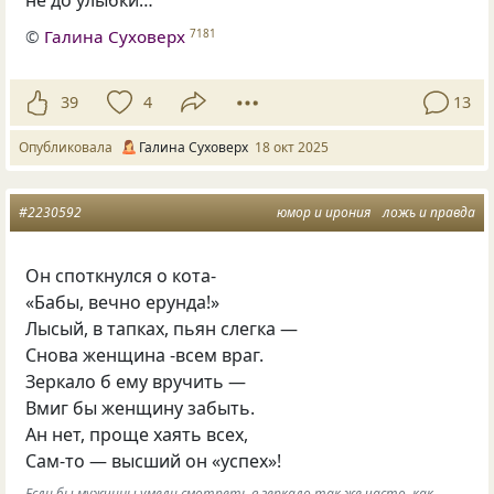
не до улыбки…
©
Галина Суховерх
7181
39
4
13
Опубликовала
Галина Суховерх
18 окт 2025
#2230592
юмор и ирония
ложь и правда
Он споткнулся о кота-
«Бабы, вечно ерунда!»
Лысый, в тапках, пьян слегка —
Снова женщина -всем враг.
Зеркало б ему вручить —
Вмиг бы женщину забыть.
Ан нет, проще хаять всех,
Сам-то — высший он «успех»!
Если бы мужчины умели смотреть в зеркало так же часто, как