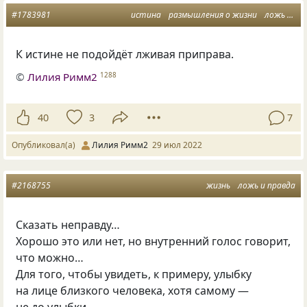
#1783981
истина
размышления о жизни
ложь и правда
К истине не подойдёт лживая приправа.
©
Лилия Римм2
1288
40
3
7
Опубликовал(а)
Лилия Римм2
29 июл 2022
#2168755
жизнь
ложь и правда
Сказать неправду…
Хорошо это или нет, но внутренний голос говорит,
что можно…
Для того, чтобы увидеть, к примеру, улыбку
на лице близкого человека, хотя самому —