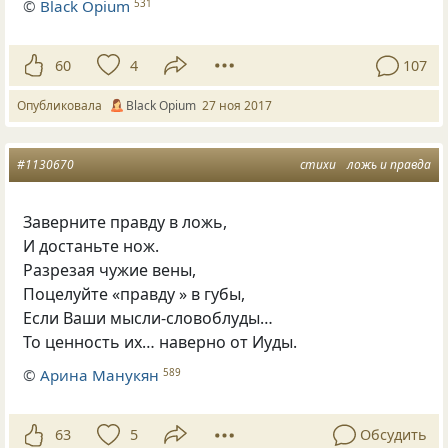
©
Вlack Opium
531
60
4
107
Опубликовала
Вlack Оpium
27 ноя 2017
#1130670
стихи
ложь и правда
Заверните правду в ложь,
И достаньте нож.
Разрезая чужие вены,
Поцелуйте
«
правду » в губы,
Если Ваши мысли-словоблуды…
То ценность их… наверно от Иуды.
©
Арина Манукян
589
63
5
Обсудить