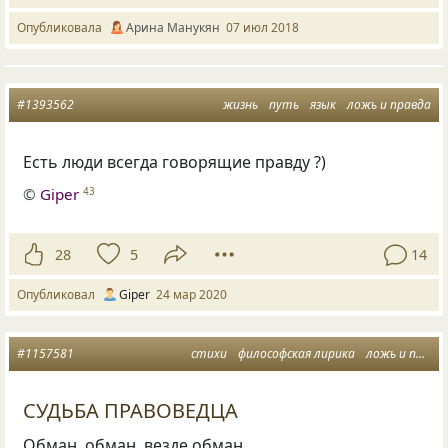
Опубликовала
Арина Манукян
07 июл 2018
#1393562
жизнь
путь
язык
ложь и правда
Есть люди всегда говорящие правду ?)
©
Giper
43
28
5
14
Опубликовал
Giper
24 мар 2020
#1157581
стихи
философская лирика
ложь и правда
СУДЬБА ПРАВОВЕДЦА
Обман, обман, везде обман…