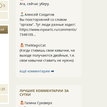
Ага, сейчас уберу.
5
Алексей Солдатов
Вы поосторожней со словом
"оргазм". Тут люди разные ходют:
https://www.inpearls.ru/comments/
гад
7348109...
TheMagicCat
(Когда ставишь свои кавычки, на
выходе получаются двойные, т.е.
свои кавычки ставить не нужно)
ещё комментарии ⮕
25
ЛУЧШИЕ КОММЕНТАРИИ ЗА
СУТКИ
Галина Суховерх