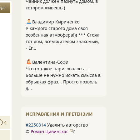
Чайник должен пахнуть домом, в
котором живёшь.)
еря
Владимир Кириченко
У каждого старого дома своя
особенная атмосфера!)) *** Стоял
тот дом, всем жителям знакомый,
- Ег...
Валентина-Софи
Что.то такое нарисовалось....
Больше не нужно искать смысла в
обрывках фраз... Просто позволь
д...
ИСПРАВЛЕНИЯ И ПРЕТЕНЗИИ
4
#2250814
Удалить авторство
©
Роман Цивинскас
?
42