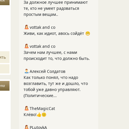
нок
За должное лучшее принимают
те, кто не умеет радоваться
простым вещам..
vottak and co
Живи, как идиот, авось сойдёт 😁
vottak and co
Зачем нам лучшее, с нами
ить
происходит то, что должно быть.
Алексей Солдатов
Как только понял, что надо
возглавить, тут же и дошло, что
упа
тобой уже давно управляют.
(Политические...
TheMagicCat
Клёво!👍🙂
PLutоvkА