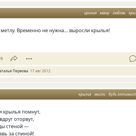
ирония
юмор
любовь
кры
 метлу. Временно не нужна… выросли крылья!
29
аталья Первова
17 авг 2012
крылья
мысли
будь оптимис
и крылья помнут,
вдруг оторвут,
ды стеной —
вь за спиной!