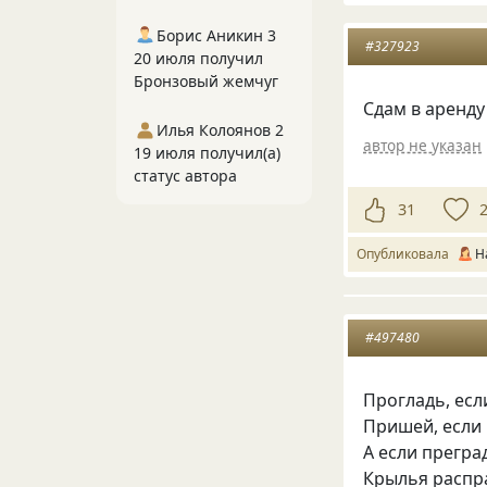
Борис Аникин 3
#327923
20 июля получил
Бронзовый жемчуг
Сдам в аренду
Илья Колоянов 2
автор не указан
19 июля получил(а)
статус автора
31
Опубликовала
Н
#497480
Прогладь, есл
Пришей, если 
А если прегра
Крылья распра