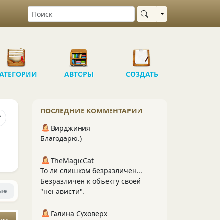
Выбрать область
АТЕГОРИИ
АВТОРЫ
СОЗДАТЬ
ПОСЛЕДНИЕ КОММЕНТАРИИ
Вирджиния
Благодарю.)
TheMagicCat
То ли слишком безразличен...
Безразличен к объекту своей
ые
"ненависти".
Галина Суховерх