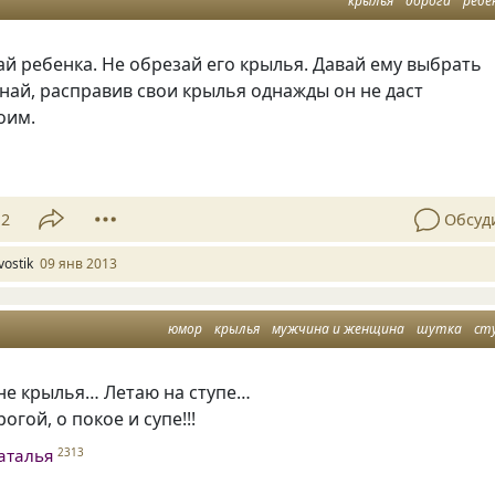
крылья
дорога
ребе
й ребенка. Не обрезай его крылья. Давай ему выбрать
знай, расправив свои крылья однажды он не даст
оим.
12
Обсуд
vostik
09 янв 2013
юмор
крылья
мужчина и женщина
шутка
ст
не крылья… Летаю на ступе…
огой, о покое и супе!!!
аталья
2313