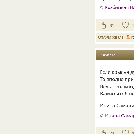
©
Розбицкая Н
81
Опубликовала
Р
#456736
Если крылья д
То вполне пр
Ведь неважно,
Важно чтоб п
Ирина Самари
©
Ирина Сама
73