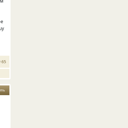
ам
ое
шу
65
сть