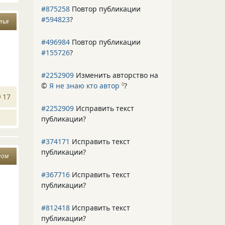
#875258
Повтор публикации
#594823
?
лья
#496984
Повтор публикации
#155726
?
#2252909
Изменить авторство на
©
Я не знаю кто автор
?
0
17
#2252909
Исправить текст
публикации?
#374171
Исправить текст
публикации?
том
#367716
Исправить текст
публикации?
#812418
Исправить текст
публикации?