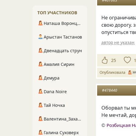
#407063
ТОП УЧАСТНИКОВ
Не ограничива
Наташа Воронцова
свою дорогу. 
опуститься тв
Арыстан Тастанов
автор не указан
Двенадцать струн
25
Амалия Сирин
Опубликовала
H
Демура
#478440
Dana Noire
Тай Ночка
Оборвал ты м
Не мечтай, дор
Валентина_Захарова
©
Розбицкая Н
Галина Суховерх