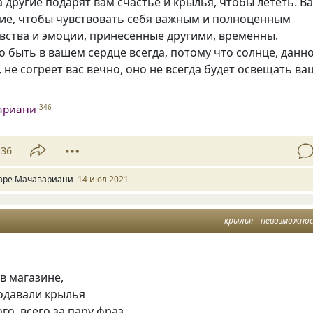
а другие подарят вам счастье и крылья, чтобы лететь. В
гие, чтобы чувствовать себя важным и полноценным
вства и эмоции, принесенные другими, временны.
 быть в вашем сердце всегда, потому что солнце, данн
, не согреет вас вечно, оно не всегда будет освещать ва
ариани
346
36
аре Мачавариани
14 июл 2021
крылья
невозможно
в магазине,
одавали крылья
го, всего за пару фраз,