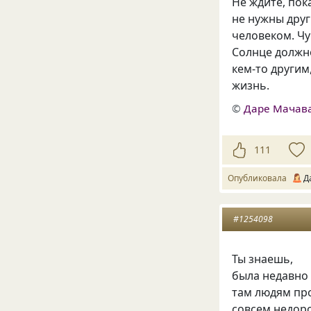
Не ждите, пок
не нужны дру
человеком. Чу
Солнце должно
кем-то другим
жизнь.
©
Даре Мачав
111
Опубликовала
Д
#1254098
Ты знаешь,
была недавно 
там людям пр
совсем недоро