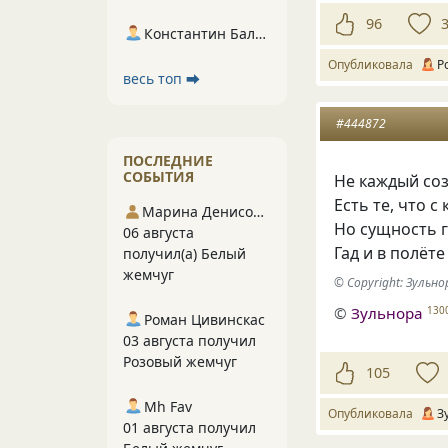
96
Константин Балухта
Опубликовала
Р
весь топ ⮕
#444872
ПОСЛЕДНИЕ
СОБЫТИЯ
Не каждый соз
Есть те
,
что с
Марина Денисова 5
Но сущность г
06 августа
Гад и в полёте
получил(а) Белый
жемчуг
© Copyright: Зуль
©
Зульнора
130
Роман Цивинскас
03 августа получил
Розовый жемчуг
105
Mh Fav
Опубликовала
З
01 августа получил