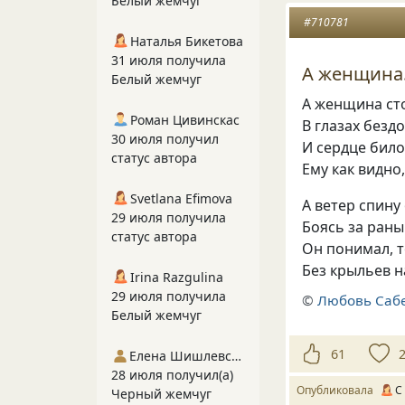
Белый жемчуг
#710781
Наталья Бикетова
31 июля получила
А женщина.
Белый жемчуг
А женщина сто
Роман Цивинскас
В глазах без
30 июля получил
И сердце било
статус автора
Ему как видно
Svetlana Efimova
А ветер спину
29 июля получила
Боясь за ран
статус автора
Он понимал, 
Без крыльев н
Irina Razgulina
29 июля получила
©
Любовь Саб
Белый жемчуг
61
Елена Шишлевская
28 июля получил(а)
Опубликовала
С
Черный жемчуг