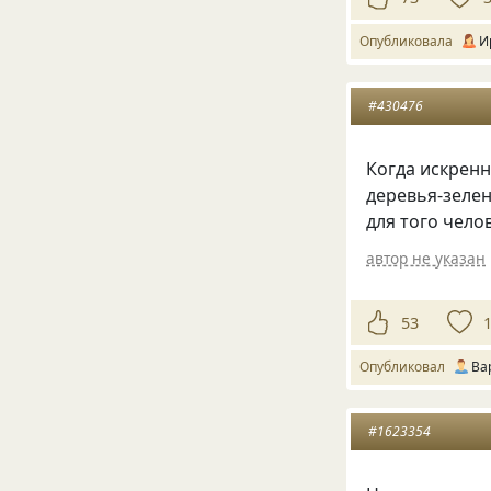
Опубликовала
И
#430476
Когда искрен
деревья-зелен
для того чело
автор не указан
53
Опубликовал
Ва
#1623354