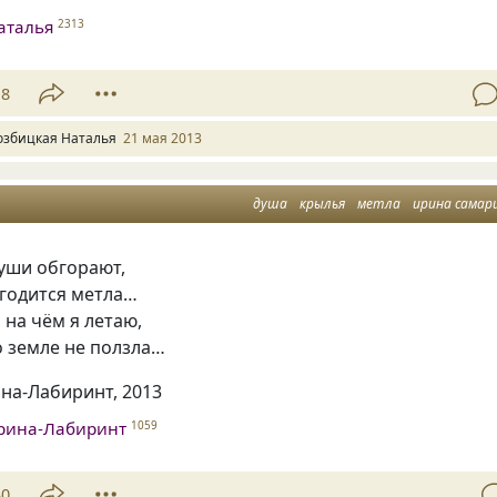
аталья
2313
18
озбицкая Наталья
21 мая 2013
душа
крылья
метла
ирина самар
уши обгорают,
игодится метла…
 на чём я летаю,
о земле не ползла…
на-Лабиринт, 2013
рина-Лабиринт
1059
30