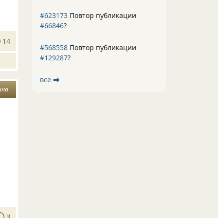
#623173
Повтор публикации
#66846
?
14
#568558
Повтор публикации
#129287
?
все ⮕
ина
3