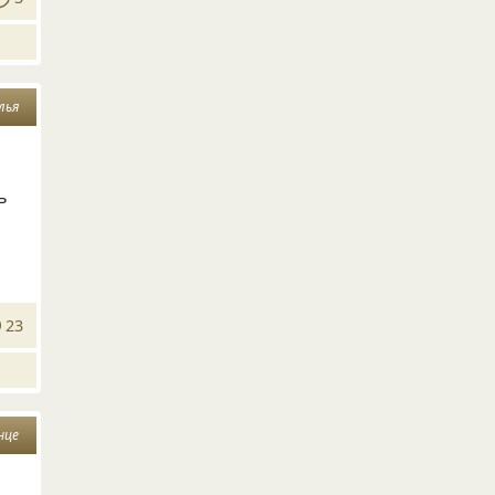
лья
ь
23
нце