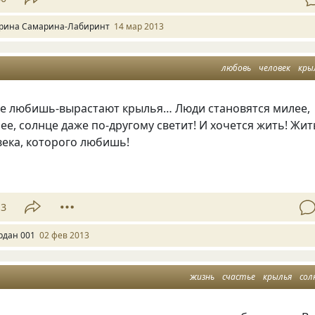
рина Самарина-Лабиринт
14 мар 2013
любовь
человек
кры
не любишь-вырастают крылья… Люди становятся милее,
ее, солнце даже по-другому светит! И хочется жить! Жит
века, которого любишь!
13
рдан 001
02 фев 2013
жизнь
счастье
крылья
сол