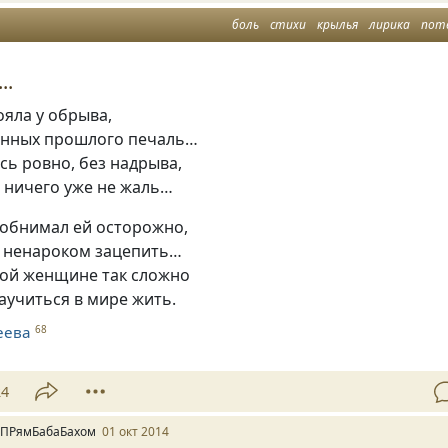
боль
стихи
крылья
лирика
пот
..
яла у обрыва,
донных прошлого печаль…
сь ровно, без надрыва,
, ничего уже не жаль…
 обнимал ей осторожно,
ы ненароком зацепить…
той женщине так сложно
аучиться в мире жить.
еева
68
24
 ПРямБабаБахом
01 окт 2014