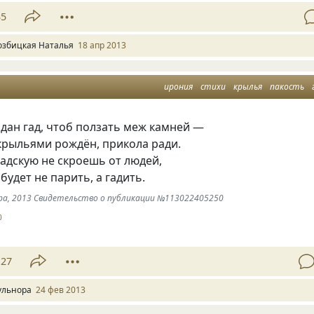
35
озбицкая Наталья
18 апр 2013
ирония
стихи
крылья
пакость
дан гад
,
чтоб ползать меж камней —
 крыльями рождён
,
прикола ради.
адскую не скроешь от людей,
 будет не парить
,
а гадить.
нора, 2013 Свидетельство о публикации №113022405250
0
27
ульнора
24 фев 2013