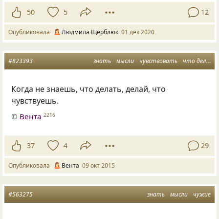
50
5
12
Опубликовала
Людмила Щерблюк
01 дек 2020
#823393
знать
мысли
чувствовать
что делать
Когда не знаешь, что делать, делай, что
чувствуешь.
©
Вента
2216
37
4
29
Опубликовала
Вента
09 окт 2015
#563275
знать
мысли
чужие