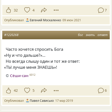
32
4
7
Опубликовал
Евгений Москаленко
09 июн 2021
#1220268
бог
знать
ответ
Часто хочется спросить Бога
«
Ну и что дальше?»…
Но всегда слышу один и тот же ответ:
«
ТЫ лучше меня ЗНАЕШЬ»!
©
Сёши-сан
6012
42
5
6
Опубликовал
Павел Сависько
17 мар 2019