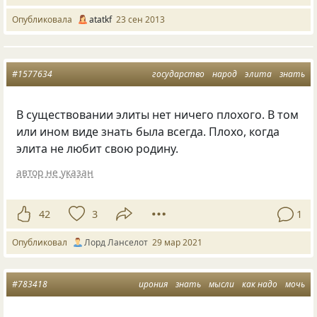
Опубликовала
atatkf
23 сен 2013
#1577634
государство
народ
элита
знать
В существовании элиты нет ничего плохого. В том
или ином виде знать была всегда. Плохо, когда
элита не любит свою родину.
автор не указан
42
3
1
Опубликовал
Лорд Ланселот
29 мар 2021
#783418
ирония
знать
мысли
как надо
мочь