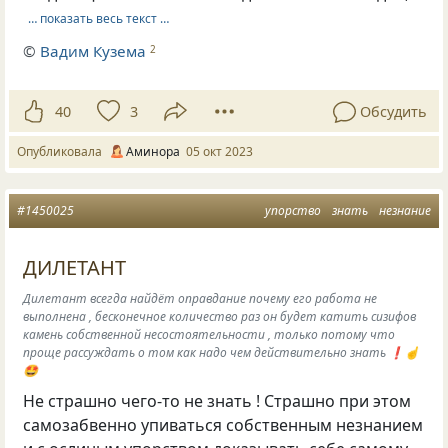
… показать весь текст …
©
Вадим Кузема
2
40
3
Обсудить
Опубликовала
Аминора
05 окт 2023
#1450025
упорство
знать
незнание
ДИЛЕТАНТ
Дилетант всегда найдёт оправдание почему его работа не
выполнена , бесконечное количество раз он будет катить сизифов
камень собственной несостоятельности , только потому что
проще рассуждать о том как надо чем действительно знать ❗️☝️
🤩
Не страшно чего-то не знать ! Страшно при этом
самозабвенно упиваться собственным незнанием