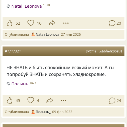
©
Natali Leonova
1570
52
16
20
Опубликовала
Natali Leonova
27 янв 2026
#1717321
знать
хладнокровие
НЕ ЗНАТЬ и быть спокойным всякий может. А ты
попробуй ЗНАТЬ и сохранять хладнокровие.
©
Полынь
4877
45
4
24
Опубликовала
Полынь_
09 фев 2022