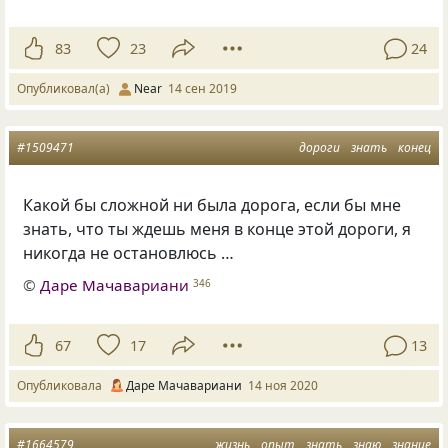
83
23
24
Опубликовал(а)
Near
14 сен 2019
#1509471
дороги
знать
конец
Какой бы сложной ни была дорога, если бы мне
знать, что ты ждешь меня в конце этой дороги, я
никогда не остановлюсь …
©
Даре Мачавариани
346
67
17
13
Опубликовала
Даре Мачавариани
14 ноя 2020
#1664579
жизнь
опыт
знать
знаю
знание