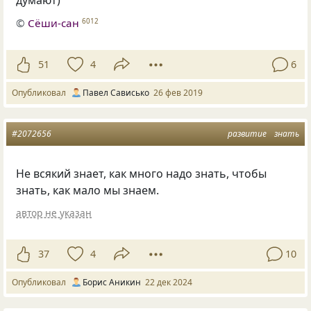
думают)
©
Сёши-сан
6012
51
4
6
Опубликовал
Павел Сависько
26 фев 2019
#2072656
развитие
знать
Не всякий знает, как много надо знать, чтобы
знать, как мало мы знаем.
автор не указан
37
4
10
Опубликовал
Борис Аникин
22 дек 2024