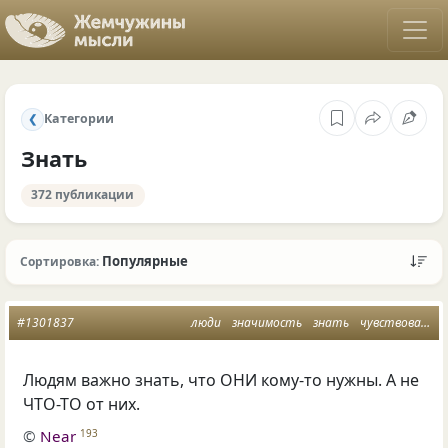
Категории
❮
Знать
372 публикации
Популярные
Сортировка:
#1301837
люди
значимость
знать
чувствовать
Людям важно знать
,
что ОНИ кому-то нужны. А не
ЧТО-ТО от них.
©
Near
193