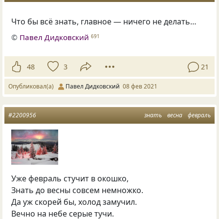
Что бы всё знать, главное — ничего не делать…
©
Павел Дидковский
691
48
3
21
Опубликовал(а)
Павел Дидковский
08 фев 2021
#2200956
знать
весна
февраль
Уже февраль стучит в окошко,
Знать до весны совсем немножко.
Да уж скорей бы, холод замучил.
Вечно на небе серые тучи.