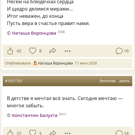
Несём на блюдечках сердца
И щедро делимся мирами…
Итог неважен, до конца
Пусть вера в счастье правит нами.
©
Наташа Воронцова
2508
42
8
16
Опубликовала
Наташа Воронцова
11 июн 2026
#1831765
детство
знать
В детстве я мечтал всё знать. Сегодня мечтаю —
многое забыть.
©
Константин Балухта
5013
37
5
18