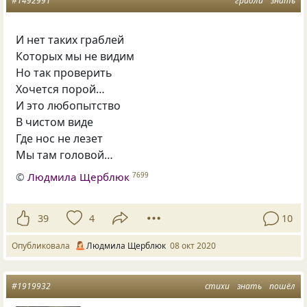
#1492991
грабли
знать
И нет таких граблей
Которых мы не видим
Но так проверить
Хочется порой…
И это любопытство
В чистом виде
Где нос не лезет
Мы там головой…
©
Людмила Щерблюк
7699
39
4
10
Опубликовала
Людмила Щерблюк
08 окт 2020
#1919932
стихи
знать
пошёл