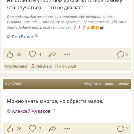
и с ослиным упорством доказывать себе самому
что обучаться — это не для вас !
Открой себя для познания , не сотворив себе авторитетов и
кумиров , истина — это поиск во времени и пространстве , где сама
жизнь задаёт ритм изменений эпохи ❗️❗️❗️☝️🤩💥💣
©
PetrBravo
92
35
4
3
Опубликовал
PetrBravo
11 июл 2020
#2072667
афоризмы
знать
малое
Можно знать многое, но обрести малое.
©
Алексей Чуваков
61
28
3
2