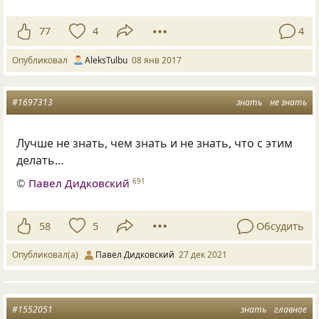
77
4
4
Опубликовал
AleksTulbu
08 янв 2017
#1697313
знать
не знать
Лучше не знать, чем знать и не знать, что с этим
делать…
©
Павел Дидковский
691
58
5
Обсудить
Опубликовал(а)
Павел Дидковский
27 дек 2021
#1552051
знать
главное