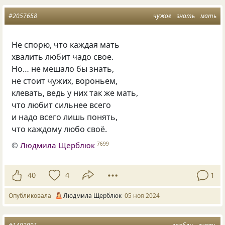
#2057658
чужое
знать
мать
Не спорю, что каждая мать
хвалить любит чадо свое.
Но… не мешало бы знать,
не стоит чужих, вороньем,
клевать, ведь у них так же мать,
что любит сильнее всего
и надо всего лишь понять,
что каждому любо своё.
©
Людмила Щерблюк
7699
40
4
1
Опубликовала
Людмила Щерблюк
05 ноя 2024