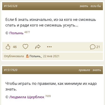
#1543328
знать
если бы
Если б знать изначально, из-за кого не сможешь
спать и ради кого не сможешь уснуть…
©
Полынь
4877
46
21
Опубликовала
Полынь_
22 янв 2021
#1517920
правила
знать
Чтобы играть по правилам, как минимум их надо
знать.
©
Людмила Щерблюк
7699