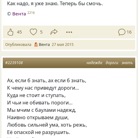
Как надо, я уже знаю. Теперь бы смочь.
©
Вента
2216
45
5
16
Опубликовала
Вента
27 мая 2015
#2239108
надежда
дороги
знать
Ах, если б знать, ах если б знать,
К чему нас приведут дороги…
Куда не стоит и ступать,
И чьи не обивать пороги…
Мы мчим с баулами надежд,
Наивно открываем души,
Любовь сильней ума, хоть режь,
Её опаской не разрушить.