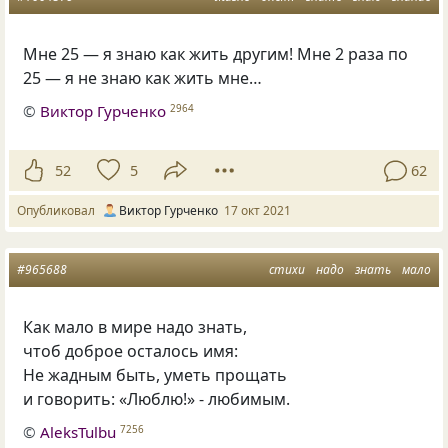
Мне 25 — я знаю как жить другим! Мне 2 раза по
25 — я не знаю как жить мне…
©
Виктор Гурченко
2964
52
5
62
Опубликовал
Виктор Гурченко
17 окт 2021
#965688
стихи
надо
знать
мало
Как мало в мире надо знать,
чтоб доброе осталось имя:
Не жадным быть, уметь прощать
и говорить: «Люблю!» - любимым.
©
AleksTulbu
7256