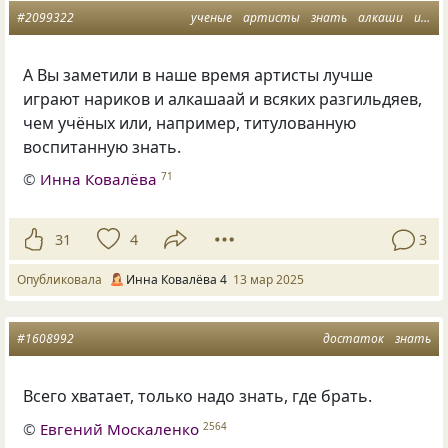
#2099322
ученые
артисты
знать
алкаши
игра
А Вы заметили в наше время артисты лучше
играют нариков и алкашаай и всяких разгильдяев,
чем учёных или, например, титулованную
воспитанную знать.
©
Инна Ковалёва
71
31
4
3
Опубликовала
Инна Ковалёва 4
13 мар 2025
#1608992
достаток
знать
Всего хватает, только надо знать, где брать.
©
Евгений Москаленко
2564