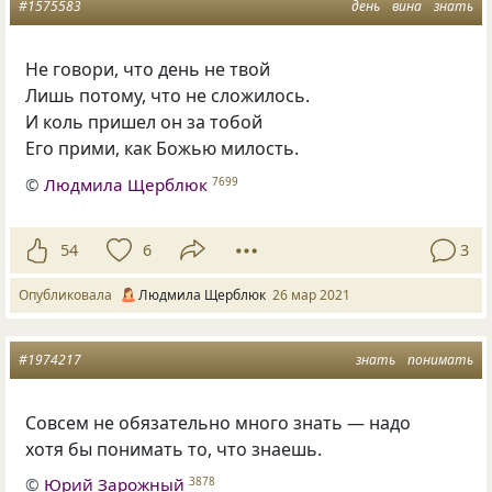
#1575583
день
вина
знать
Не говори, что день не твой
Лишь потому, что не сложилось.
И коль пришел он за тобой
Его прими, как Божью милость.
©
Людмила Щерблюк
7699
54
6
3
Опубликовала
Людмила Щерблюк
26 мар 2021
#1974217
знать
понимать
Совсем не обязательно много знать — надо
хотя бы понимать то, что знаешь.
©
Юрий Зарожный
3878