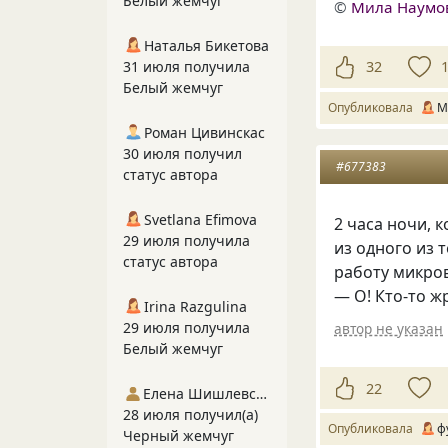
Белый жемчуг
©
Мила Наумо
Наталья Бикетова
31 июля получила
32
Белый жемчуг
Опубликовала
М
Роман Цивинскас
30 июля получил
#677383
статус автора
Svetlana Efimova
2 часа ночи, 
29 июля получила
из одного из 
статус автора
работу микров
— О! Кто-то ж
Irina Razgulina
29 июля получила
автор не указан
Белый жемчуг
22
Елена Шишлевская
28 июля получил(а)
Опубликовала
ф
Черный жемчуг