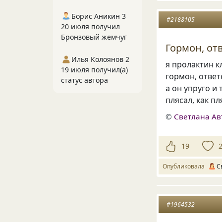
Борис Аникин 3
#2188105
20 июля получил
Бронзовый жемчуг
Гормон, от
Илья Колоянов 2
я пролактин к
19 июля получил(а)
гормон, ответ
статус автора
а он упруго и
плясал, как п
©
Светлана А
19
Опубликовала
С
#1964532