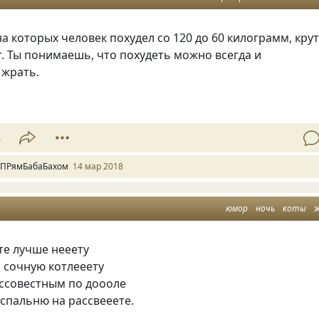
на которых человек похудел со 120 до 60 килограмм
,
кру
. Ты понимаешь
,
что похудеть можно всегда и
жрать.
3
 ПРямБабаБахом
14 мар 2018
юмор
ночь
коты
те лучше нееету
 сочную котлееету
ессовестным по доооле
 спальню на рассвееете.