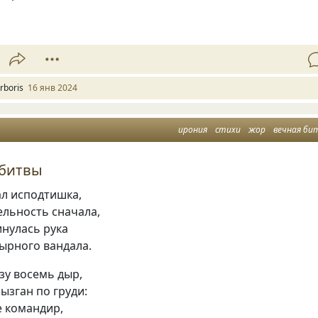
rboris
16 янв 2024
ирония
стихи
жор
вечная би
 битвы
ал исподтишка,
ельность сначала,
инулась рука
ырного вандала.
азу восемь дыр,
ызган по груди:
е командир,