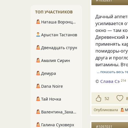
#1032831
ТОП УЧАСТНИКОВ
Дачный аппети
Наташа Воронцова
усиливается о
окно — там к
Арыстан Тастанов
Деревенский ж
применять кар
Двенадцать струн
помидоры-огур
друга и прогл
Амалия Сирин
витамины. Вто
… показать весь т
Демура
©
Слава Сэ
214
Dana Noire
52
Тай Ночка
Опубликовала
М
Валентина_Захарова
Галина Суховерх
#1097031