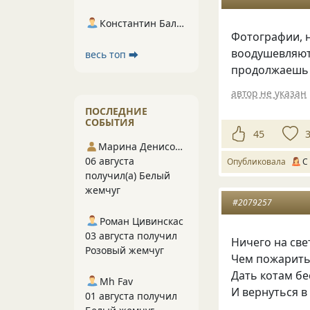
Константин Балухта
Фотографии
,
воодушевляют
весь топ ⮕
продолжаешь 
автор не указан
ПОСЛЕДНИЕ
СОБЫТИЯ
45
Марина Денисова 5
06 августа
Опубликовала
С
получил(а) Белый
жемчуг
#2079257
Роман Цивинскас
03 августа получил
Ничего на све
Розовый жемчуг
Чем пожарить
Дать котам б
Mh Fav
И вернуться в
01 августа получил