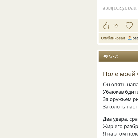
автор не указан
19
Опубликовал
pet
#913731
Поле моей
Он опять нап
Убаюкав бдит
За оружьем р
Заколоть наст
Два удара, ср
Жир его разбр
Я на этом пол