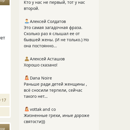
жор
Кто у нас не первый, тот у нас
второй.
Алексей Солдатов
Это самая загадочная фраза.
Сколько раз я слышал ее от
ует
бывшей жены. (И не только.) Но
она постоянно...
Алексей Асташов
Хорошо сказано!
Dana Noire
Раньше ради детей женщины ,
всё сносили терпели, сейчас
такого нет…
17
vottak and co
Жизненные грехи, иные дороже
святости)))
жор