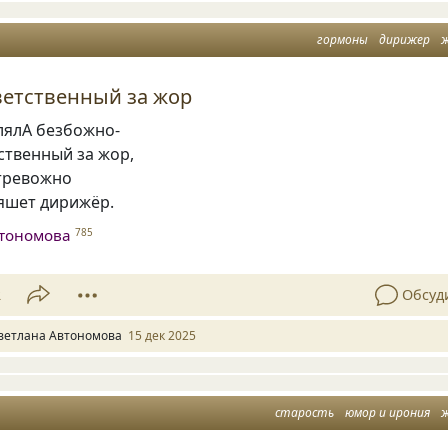
гормоны
дирижер
ветственный за жор
лялА безбожно-
ственный за жор,
 тревожно
ляшет дирижёр.
втономова
785
2
Обсуд
ветлана Автономова
15 дек 2025
старость
юмор и ирония