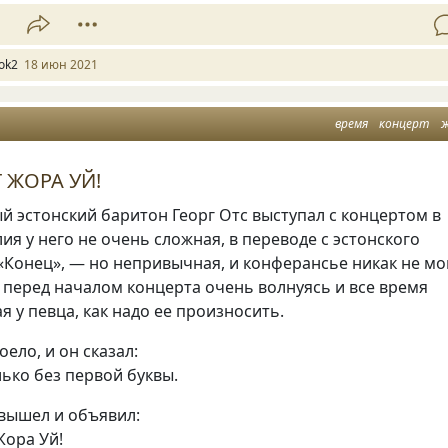
1
ok2
18 июн 2021
время
концерт
 ЖОРА УЙ!
 эстонский баритон Георг Отс выступал с концертом в
ия у него не очень сложная, в переводе с эстонского
Конец», — но непривычная, и конферансье никак не мо
 перед началом концерта очень волнуясь и все время
 у певца, как надо ее произносить.
оело, и он сказал:
лько без первой буквы.
вышел и объявил:
Жора Уй!