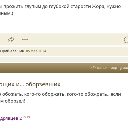
ы прожить глупым до глубокой старости Жора, нужно
мным.)
1
Юрий Алешин
05 фев 2024
обожание
жор
ржа
щих и... оборзевших
 обожать, кого-то оборжать, кого-то обожрать,. если
м оборзел!
дрявцев 2
2219