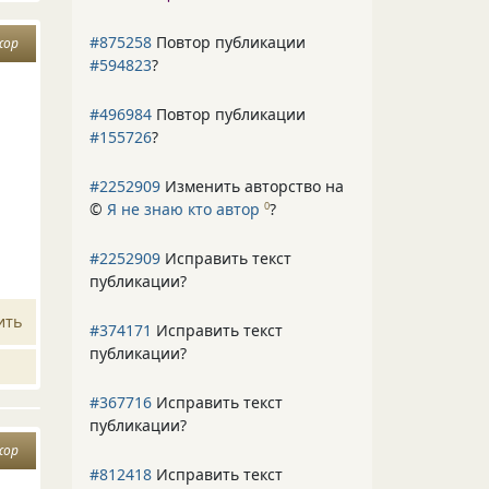
#875258
Повтор публикации
жор
#594823
?
#496984
Повтор публикации
#155726
?
#2252909
Изменить авторство на
©
Я не знаю кто автор
?
0
#2252909
Исправить текст
публикации?
ить
#374171
Исправить текст
публикации?
#367716
Исправить текст
публикации?
жор
#812418
Исправить текст