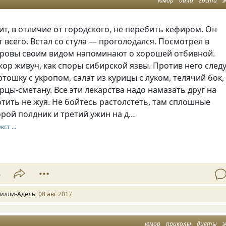
юмор
дача
гости
т, в отличие от городского, не перебить кефиром. Он
т всего. Встал со стула — проголодался. Посмотрел в
оровы своим видом напоминают о хорошей отбивной.
ор живуч, как споры сибирской язвы. Против него след
тошку с укропом, салат из курицы с луком, телячий бок,
цы-сметану. Все эти лекарства надо намазать друг на
отить не жуя. Не бойтесь растолстеть, там сплошные
рой полдник и третий ужин на д…
екст …
8
илли-Адель
08 авг 2017
юмор
приколы
диеты