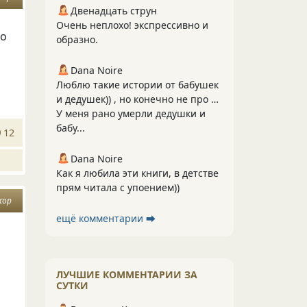
Двенадцать струн
Очень неплохо! экспрессивно и
то
образно.
Dana Noire
Люблю такие истории от бабушек
и дедушек)) , но конечно не про …
У меня рано умерли дедушки и
бабу...
12
Dana Noire
Как я любила эти книги, в детстве
прям читала с упоением))
жор
ещё комментарии ⮕
ЛУЧШИЕ КОММЕНТАРИИ ЗА
СУТКИ