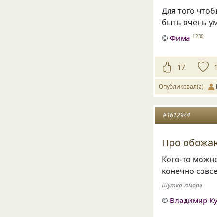
Для того чтоб
быть очень у
©
Фима
1230
17
Опубликовал(а)
#1612944
Про обожаю
Кого-то можно
конечно совсе
Шутка-юмора
©
Владимир Ку