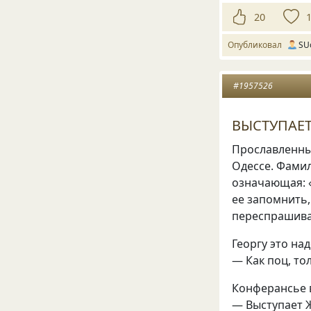
20
Опубликовал
SU
#1957526
ВЫСТУПАЕТ
Прославленный
Одессе. Фамил
означающая: «
ее запомнить,
переспрашивая
Георгу это над
— Как поц, то
Конферансье 
— Выступает 