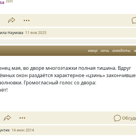
ва
2605
1
ила Наумова
11 янв 2025
юмор
ночь
анекдоты
конец мая, во дворе многоэтажки полная тишина. Вдруг
тёмных окон раздаётся характерное
«
цзинь» закончивш
олновки. Громогласный голос со двора:
рёт!
Обсуд
унтик
14 июн 2014