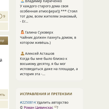
Владимир Кириченко
У каждого старого дома своя
особенная атмосфера!)) *** Стоял
тот дом, всем жителям знакомый,
9
- Ег...
Галина Суховерх
Чайник должен пахнуть домом, в
жор
котором живёшь.)
Алексей Асташов
Когда бы мне было близко к
ей
восьмому десятку, я бы мог
исповедаться даже на площади, а
история эта -...
ИСПРАВЛЕНИЯ И ПРЕТЕНЗИИ
ить
#2250814
Удалить авторство
©
Роман Цивинскас
?
42