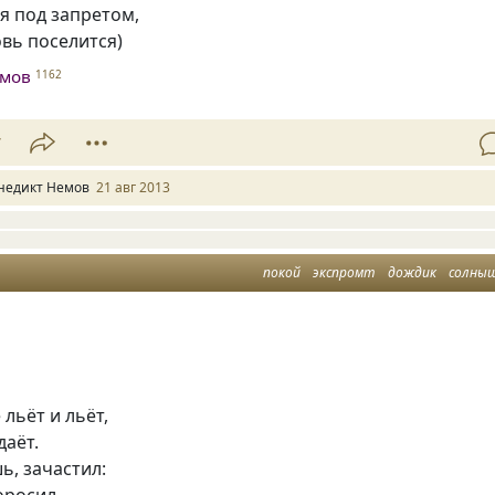
 я под запретом,
вь поселится)
емов
1162
7
недикт Немов
21 авг 2013
покой
экспромт
дождик
солны
льёт и льёт,
даёт.
ь, зачастил:
оросил.