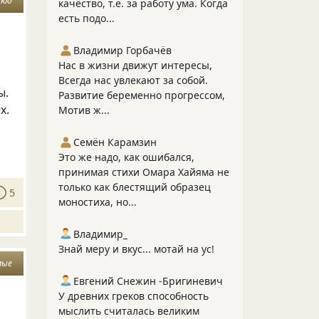
тюд
качество, т.е. за работу ума. Когда
есть подо...
Владимир Горбачёв
Нас в жизни движут интересы,
Всегда нас увлекают за собой.
ы.
Развитие беременно прогрессом,
х.
Мотив ж...
Семён Карамзин
Это же надо, как ошибался,
принимая стихи Омара Хайяма не
только как блестящий образец
5
моностиха, но...
Владимир_
Знай меру и вкус... мотай на ус!
мые
Евгений Снежин -Бригиневич
У древних греков способность
мыслить считалась великим