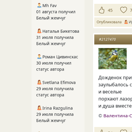
Mh Fav
45
01 августа получил
Белый жемчуг
Опубликовала
И
Наталья Бикетова
31 июля получила
#2127470
Белый жемчуг
Роман Цивинскас
30 июля получил
статус автора
Дожденок пр
Svetlana Efimova
заулыбалось 
29 июля получила
и веселые
статус автора
порхают лазо
и душа вместе
Irina Razgulina
29 июля получила
©
Валентина-
Белый жемчуг