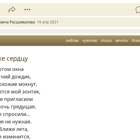
7
рина Расшивалова
19 апр 2021
любовь
чувства
стихи
мечты
дож
е сердцу
отом окна
тний дождик,
охожие мокнут,
ется мой зонтик,
не пригласили
ночь грядущая,
е спросили…
я не нужная.
ближе лета,
е изменится,