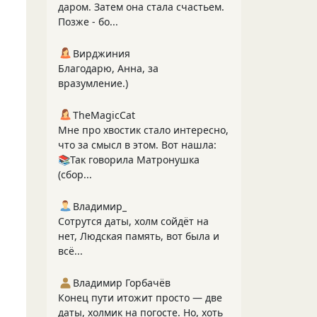
даром. Затем она стала счастьем.
Позже - бо...
Вирджиния
Благодарю, Анна, за
вразумление.)
TheMagicCat
Мне про хвостик стало интересно,
что за смысл в этом. Вот нашла:
📚Так говорила Матронушка
(сбор...
Владимир_
Сотрутся даты, холм сойдёт на
нет, Людская память, вот была и
всё...
Владимир Горбачёв
Конец пути итожит просто — две
даты, холмик на погосте. Но, хоть