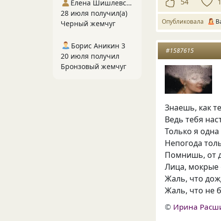
54
Елена Шишлевская
28 июля получил(а)
Опубликовала
В
Черный жемчуг
Борис Аникин 3
#1587615
20 июля получил
Бронзовый жемчуг
Знаешь, как те
Ведь тебя на
Только я одна
Непогода толь
Помнишь, от д
Лица, мокрые о
Жаль, что дож
Жаль, что не 
©
Ирина Расш