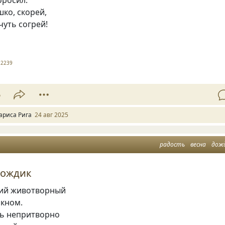
ко, скорей,
чуть согрей!
2239
6
ариса Рига
24 авг 2025
радость
весна
дож
дождик
ий животворный
окном.
ть непритворно