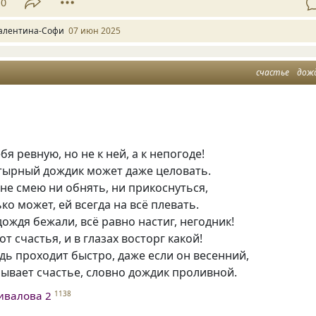
10
алентина-Софи
07 июн 2025
счастье
дож
бя ревную, но не к ней, а к непогоде!
стырный дождик может даже целовать.
 не смею ни обнять, ни прикоснуться,
ко может, ей всегда на всё плевать.
ождя бежали, всё равно настиг, негодник!
т счастья, и в глазах восторг какой!
дь проходит быстро, даже если он весенний,
бывает счастье, словно дождик проливной.
ивалова 2
1138