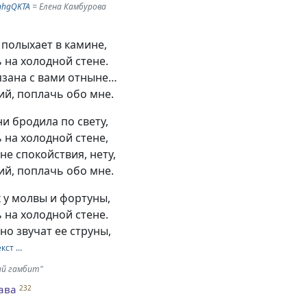
lnhgQKTA
= Елена Камбурова
полыхает в камине,
ь на холодной стене.
язана с вами отныне…
ий, поплачь обо мне.
ни бродила по свету,
ь на холодной стене,
не спокойствия, нету,
ий, поплачь обо мне.
х у молвы и фортуны,
ь на холодной стене.
 но звучат ее струны,
екст …
ий гамбит"
ава
232