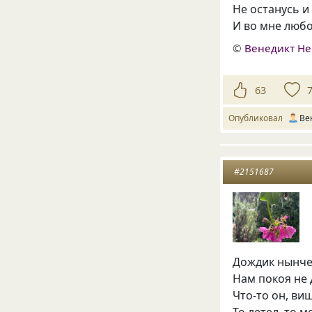
Не останусь и
И во мне любо
©
Венедикт Н
63
Опубликовал
Ве
#2151687
Дождик нынче 
Нам покоя не 
Что-то он, виш
То летел, то м