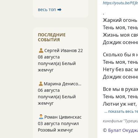
https://youtu.be/PEJ
весь топ ⮕
.
Жаркий огонь 
Тень моя, тен
Жизнь моя св
ПОСЛЕДНИЕ
СОБЫТИЯ
Дождик осенн
Сергей Иванов 22
Сколько бы я 
08 августа
Тень моя, тен
получил(а) Белый
Нету без вас м
жемчуг
Дождик осенн
Марина Денисова 5
Все мы в рука
06 августа
Тень моя, тен
получил(а) Белый
жемчуг
Лютни уж нет,
… показать весь т
Роман Цивинскас
кинофильм "Турецк
03 августа получил
Розовый жемчуг
©
Булат Окудж