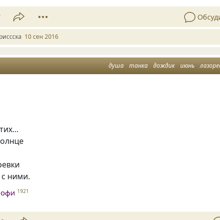
7
Обсуд
риссска
10 сен 2016
душа
танка
дождик
июнь
лазоре
итих…
солнце
ревки
 с ними.
Софи
1921