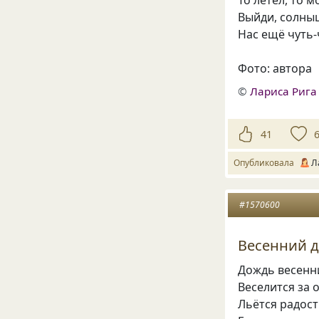
Выйди, солныш
Нас ещё чуть-
Фото: автора
©
Лариса Рига
41
Опубликовала
Л
#1570600
Весенний 
Дождь весенн
Веселится за 
Льётся радос