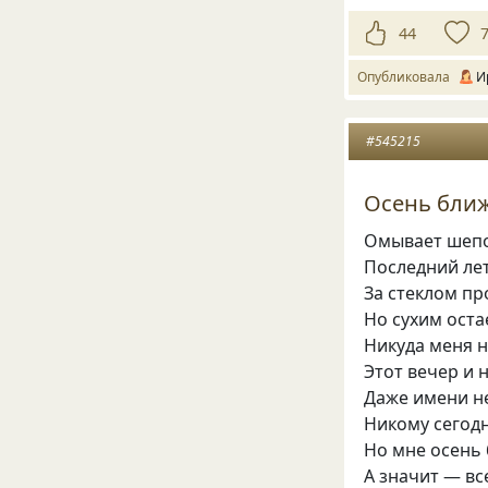
44
Опубликовала
И
#545215
Осень ближ
Омывает шеп
Последний ле
За стеклом пр
Но сухим оста
Никуда меня 
Этот вечер и 
Даже имени н
Никому сегодн
Но мне осень 
А значит — вс