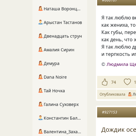
#660107
Наташа Воронцова
Я так люблю в
Арыстан Тастанов
как жениха, то
Как губы, пер
Двенадцать струн
как день, что
Я так люблю д
Амалия Сирин
и терпкость и
Демура
©
Людмила Щ
Dana Noire
74
Тай Ночка
Опубликовала
Л
Галина Суховерх
#927153
Константин Балухта
Дождик ос
Валентина_Захарова