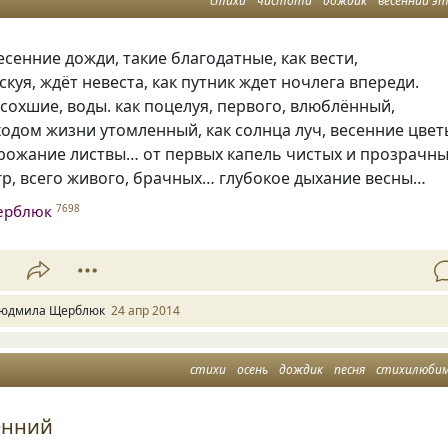
стихи
чистота
дождик
весенний э
есенние дожди, такие благодатные, как вести,
скуя, ждёт невеста, как путник ждет ночлега впереди.
есохшие, воды. как поцелуя, первого, влюблённый,
 ходом жизни утомленный, как солнца луч, весенние цвет
рожание листвы… от первых капель чистых и прозрачны
гр, всего живого, брачных… глубокое дыхание весны…
ерблюк
7698
1
юдмила Щерблюк
24 апр 2014
стихи
осень
дождик
песня
стихилюби
енний