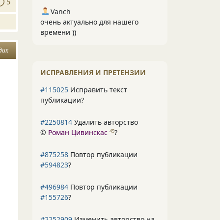
5
Vanch
очень актуально для нашего
времени ))
дик
ИСПРАВЛЕНИЯ И ПРЕТЕНЗИИ
#115025
Исправить текст
публикации?
#2250814
Удалить авторство
©
Роман Цивинскас
?
45
#875258
Повтор публикации
#594823
?
#496984
Повтор публикации
#155726
?
#2252909
Изменить авторство на