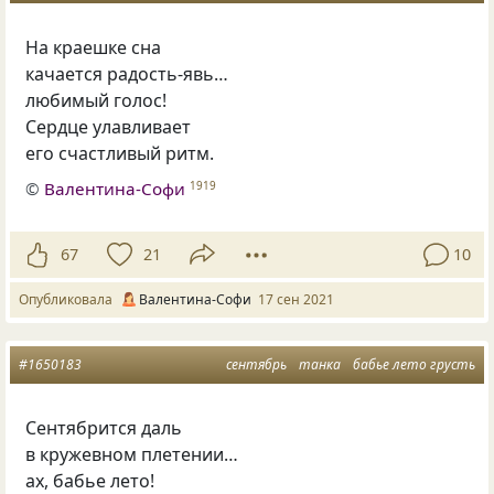
На краешке сна
качается радость-явь…
любимый голос!
Сердце улавливает
его счастливый ритм.
©
Валентина-Софи
1919
67
21
10
Опубликовала
Валентина-Софи
17 сен 2021
#1650183
сентябрь
танка
бабье лето грусть
Сентябрится даль
в кружевном плетении…
ах, бабье лето!