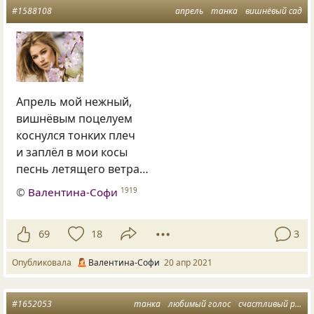
#1588108
апрель
танка
вишнёвый сад
Апрель мой нежный,
вишнёвым поцелуем
коснулся тонких плеч
и заплёл в мои косы
песнь летящего ветра…
©
Валентина-Софи
1919
69
18
3
Опубликовала
Валентина-Софи
20 апр 2021
#1652053
танка
любимый голос
счастливый ритм