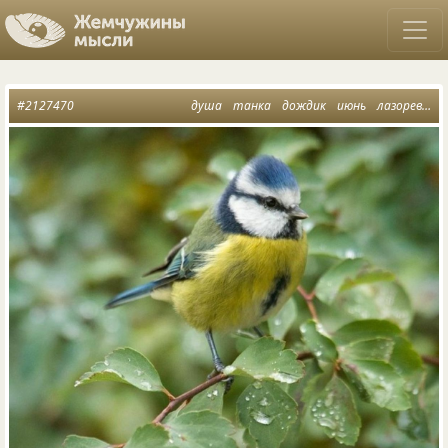
#2127470
душа
танка
дождик
июнь
лазоревки