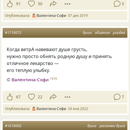
91
30
3
Опубликовала
Валентина-Софи
07 дек 2019
#1710072
душа
объятия
улыбка
Когда ветрА навевают душе грусть,
нужно просто обнять родную душу и принять
отличное лекарство —
его теплую улыбку.
©
Валентина-Софи
1919
67
22
7
Опубликовала
Валентина-Софи
24 янв 2022
#1618002
душа
расскажи душа