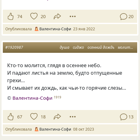
74
20
20
Опубликовала
Валентина-Софи
23 янв 2022
#1920987
душа
сиджо
осенний дождь
молитва неба
Кто-то молится, глядя в осеннее небо.
И падают листья на землю, будто отпущенные
грехи…
И смывает их дождь, как чьи-то горячие слезы…
©
Валентина-Софи
1919
67
18
13
Опубликовала
Валентина-Софи
08 окт 2023