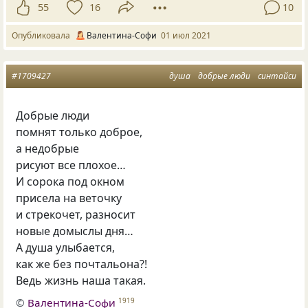
55
16
10
Опубликовала
Валентина-Софи
01 июл 2021
#1709427
душа
добрые люди
синтайси
Добрые люди
помнят только доброе,
а недобрые
рисуют все плохое…
И сорока под окном
присела на веточку
и стрекочет, разносит
новые домыслы дня…
А душа улыбается,
как же без почтальона?!
Ведь жизнь наша такая.
©
Валентина-Софи
1919