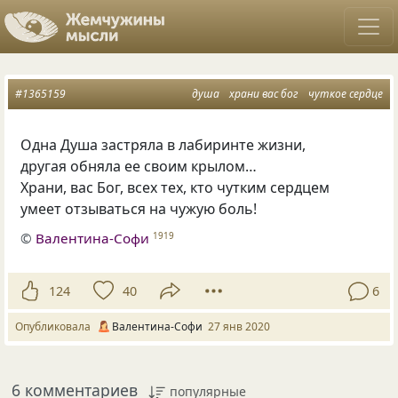
#1365159
душа
храни вас бог
чуткое сердце
Одна Душа застряла в лабиринте жизни,
другая обняла ее своим крылом…
Храни
,
вас Бог
,
всех тех
,
кто чутким сердцем
умеет отзываться на чужую боль!
©
Валентина-Софи
1919
124
40
6
Опубликовала
Валентина-Софи
27 янв 2020
6 комментариев
популярные