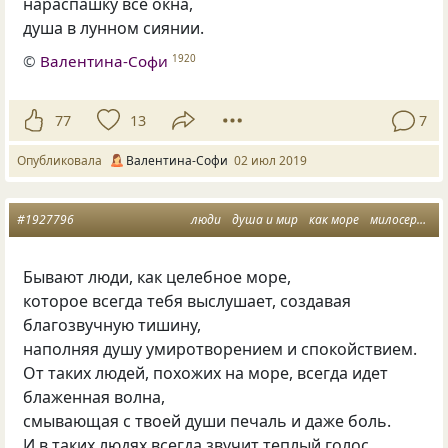
нараспашку все окна,
душа в лунном сиянии.
©
Валентина-Софи
1920
77
13
7
Опубликовала
Валентина-Софи
02 июл 2019
#1927796
люди
душа и мир
как море
милосердие и добро
Бывают люди, как целебное море,
которое всегда тебя выслушает, создавая
благозвучную тишину,
наполняя душу умиротворением и спокойствием.
От таких людей, похожих на море, всегда идет
блаженная волна,
смывающая с твоей души печаль и даже боль.
И в таких людях всегда звучит теплый голос