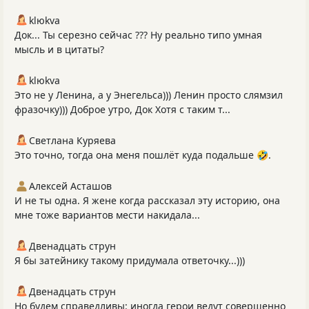
klюkva
Док... Ты серезно сейчас ??? Ну реально типо умная
мысль и в цитаты?
klюkva
Это не у Ленина, а у Энегельса))) Ленин просто слямзил
фразочку))) Доброе утро, Док Хотя с таким т...
Светлана Куряева
Это точно, тогда она меня пошлёт куда подальше 🤣.
Алексей Асташов
И не ты одна. Я жене когда рассказал эту историю, она
мне тоже вариантов мести накидала...
Двенадцать струн
Я бы затейнику такому придумала ответочку...)))
Двенадцать струн
Но будем справедливы: иногда герои ведут совершенно