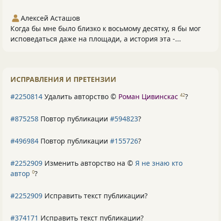
Алексей Асташов
Когда бы мне было близко к восьмому десятку, я бы мог
исповедаться даже на площади, а история эта -...
ИСПРАВЛЕНИЯ И ПРЕТЕНЗИИ
#2250814
Удалить авторство ©
Роман Цивинскас
?
42
#875258
Повтор публикации
#594823
?
#496984
Повтор публикации
#155726
?
#2252909
Изменить авторство на ©
Я не знаю кто
автор
?
0
#2252909
Исправить текст публикации?
#374171
Исправить текст публикации?