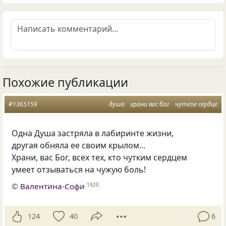
Похожие публикации
#1365159
душа
храни вас бог
чуткое сердце
Одна Душа застряла в лабиринте жизни,
другая обняла ее своим крылом…
Храни
,
вас Бог
,
всех тех
,
кто чутким сердцем
умеет отзываться на чужую боль!
©
Валентина-Софи
1920
124
40
6