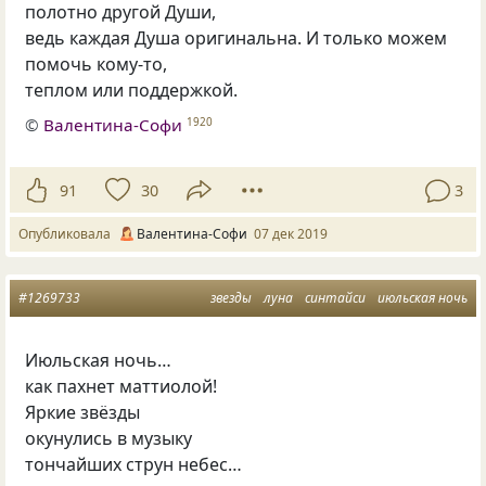
полотно другой Души,
ведь каждая Душа оригинальна. И только можем
помочь кому-то,
теплом или поддержкой.
©
Валентина-Софи
1920
91
30
3
Опубликовала
Валентина-Софи
07 дек 2019
#1269733
звезды
луна
синтайси
июльская ночь
Июльская ночь…
как пахнет маттиолой!
Яркие звёзды
окунулись в музыку
тончайших струн небес…