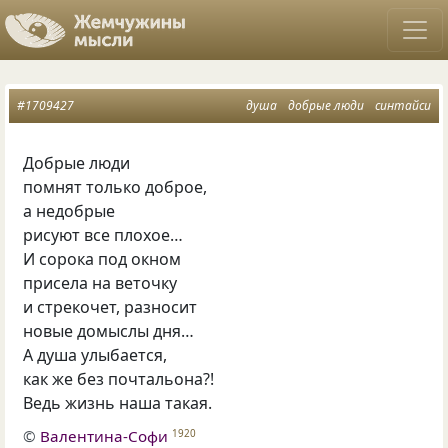
#1709427
душа
добрые люди
синтайси
Добрые люди
помнят только доброе,
а недобрые
рисуют все плохое…
И сорока под окном
присела на веточку
и стрекочет, разносит
новые домыслы дня…
А душа улыбается,
как же без почтальона?!
Ведь жизнь наша такая.
©
Валентина-Софи
1920