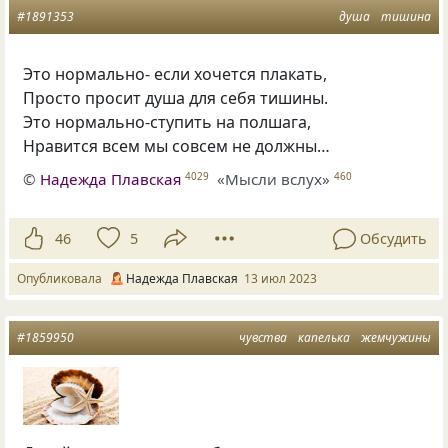
#1891353
душа
тишина
Это нормально- если хочется плакать,
Просто просит душа для себя тишины.
Это нормально-ступить на полшага,
Нравится всем мы совсем не должны…
©
Надежда Плавская
«Мысли вслух»
4029
460
46
5
Обсудить
Опубликовала
Надежда Плавская
13 июл 2023
#1859950
чувства
капелька
жемчужины