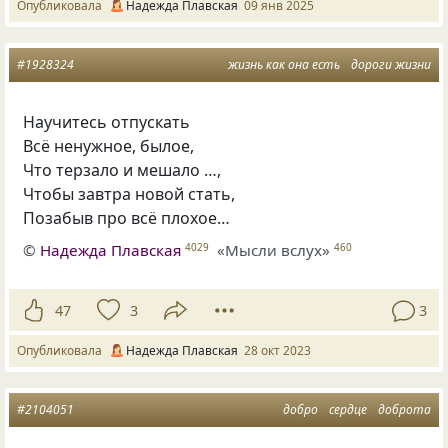
Опубликовала
Надежда Плавская
09 янв 2025
#1928324
жизнь как она есть
дороги жизни
Научитесь отпускать
Всё ненужное, былое,
Что терзало и мешало …,
Чтобы завтра новой стать,
Позабыв про всё плохое…
©
Надежда Плавская
«Мысли вслух»
4029
460
47
3
3
Опубликовала
Надежда Плавская
28 окт 2023
#2104051
добро
сердце
доброта