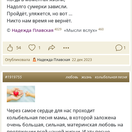
Надолго сумерки зависли.
Пройдёт, уляжется, но вот …
Никто нам время не вернёт.
©
Надежда Плавская
«Мысли вслух»
4029
460
54
1
1
Опубликовала
Надежда Плавская
22 дек 2023
#1919755
любовь
жизнь
колыбельная песня
Через самое сердце для нас проходит
колыбельная песня мамы, в которой заложена
очень большая, сильная, материнская любовь на
протяжении всей нашей жизни. И эту песню,