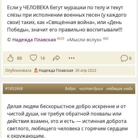
Если у ЧЕЛОВЕКА бегут мурашки по телу и текут
слёзы при исполнении военных песен (у каждого
свои) таких, как «Свящённая война», или «День
Победы», значит его правильно воспитывали!!!
©
Надежда Плавская
«Мысли вслух»
4029
460
88
16
6
Опубликовала
Надежда Плавская
30 апр 2022
#1852668
добро
чистая душа
любящие люди
Делая людям бескорыстное добро искренне и от
чистой души, не требуя обратной похвалы или
действия взамен, это и есть — истинная доброта
светлого, любящего человека с горячим сердцем
к окружающим.