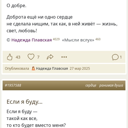
О добре.
Доброта ещё ни одно сердце
не сделала нищим, так как, в ней живёт — жизнь,
свет, любовь!
©
Надежда Плавская
«Мысли вслух»
4029
460
43
7
1
Опубликовала
Надежда Плавская
27 мар 2025
#1957588
сердце
ранимая душа
Если я буду…
Если я буду —
такой как все,
то кто будет вместо меня?