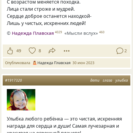
С возрастом меняется походка.
Лица стали строже и мудрей.
Сердце доброе останется находкой-
Лишь у чистых, искренних людей!
©
Надежда Плавская
«Мысли вслух»
4029
460
49
8
2
Опубликовала
Надежда Плавская
30 июн 2023
#1917320
дети
глаза
улыбка
Улыбка любого ребёнка — это чистая, искренняя
награда для сердца и души! Самая лучезарная и
красивая на огромной планете!