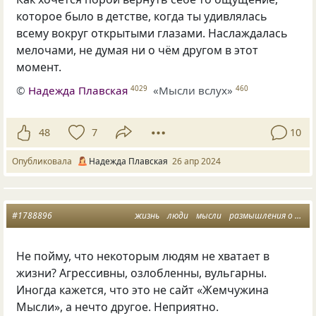
которое было в детстве, когда ты удивлялась
всему вокруг открытыми глазами. Наслаждалась
мелочами, не думая ни о чём другом в этот
момент.
©
Надежда Плавская
«Мысли вслух»
4029
460
48
7
10
Опубликовала
Надежда Плавская
26 апр 2024
#1788896
жизнь
люди
мысли
размышления о жизни
Не пойму, что некоторым людям не хватает в
жизни? Агрессивны, озлобленны, вульгарны.
Иногда кажется, что это не сайт «Жемчужина
Мысли», а нечто другое. Неприятно.