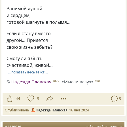
Ранимой душой
и сердцем,
готовой шагнуть в полымя…
Если я стану вместо
другой… Придётся
свою жизнь забыть?
Смогу ли я быть
счастливой, живой…
… показать весь текст …
©
Надежда Плавская
«Мысли вслух»
4029
460
44
3
3
Опубликовала
Надежда Плавская
16 янв 2024
#1839520
чудо
сердце
ключик