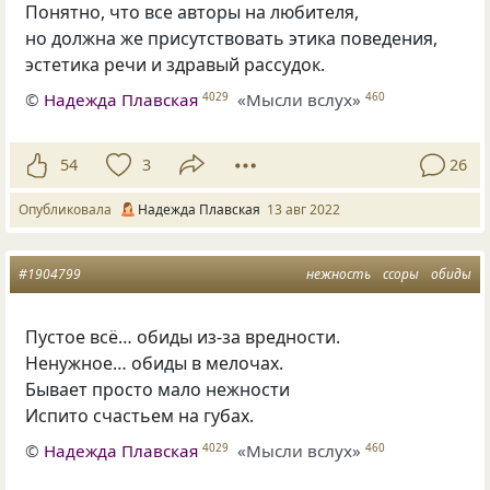
Понятно, что все авторы на любителя,
но должна же присутствовать этика поведения,
эстетика речи и здравый рассудок.
©
Надежда Плавская
«Мысли вслух»
4029
460
54
3
26
Опубликовала
Надежда Плавская
13 авг 2022
#1904799
нежность
ссоры
обиды
Пустое всё… обиды из-за вредности.
Ненужное… обиды в мелочах.
Бывает просто мало нежности
Испито счастьем на губах.
©
Надежда Плавская
«Мысли вслух»
4029
460