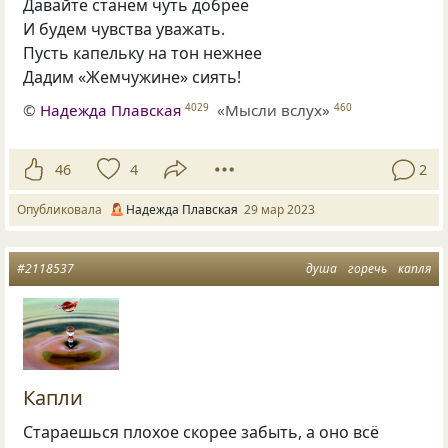
Давайте станем чуть добрее
И будем чувства уважать.
Пусть капельку на тон нежнее
Дадим «Жемчужине» сиять!
©
Надежда Плавская
«Мысли вслух»
4029
460
46
4
2
Опубликовала
Надежда Плавская
29 мар 2023
#2118537
душа
горечь
капля
Капли
Стараешься плохое скорее забыть, а оно всё