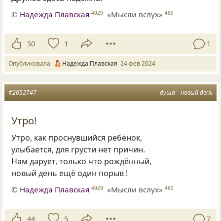
©
Надежда Плавская
«Мысли вслух»
4029
460
50
1
1
Опубликовала
Надежда Плавская
24 фев 2024
#2052747
душа
новый день
Утро!
Утро, как проснувшийся ребёнок,
улыбается, для грусти нет причин.
Нам дарует, только что рождённый,
новый день ещё один порыв !
©
Надежда Плавская
«Мысли вслух»
4029
460
44
5
7