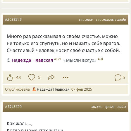
#2088249
счастье
счастливые люди
Много раз рассказывая о своём счастье, можно
не только его спугнуть, но и нажить себе врагов.
Счастливый человек носит своё счастье с собой.
©
Надежда Плавская
«Мысли вслух»
4029
460
43
5
5
Опубликовала
Надежда Плавская
07 фев 2025
#1948620
жизнь
время
годы
Как жаль…,
Когда в моментах жизни,