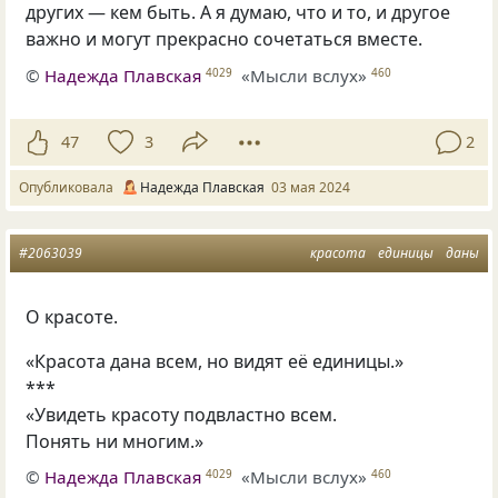
других — кем быть. А я думаю, что и то, и другое
важно и могут прекрасно сочетаться вместе.
©
Надежда Плавская
«Мысли вслух»
4029
460
47
3
2
Опубликовала
Надежда Плавская
03 мая 2024
#2063039
красота
единицы
даны
О красоте.
«Красота дана всем, но видят её единицы.»
***
«Увидеть красоту подвластно всем.
Понять ни многим.»
©
Надежда Плавская
«Мысли вслух»
4029
460