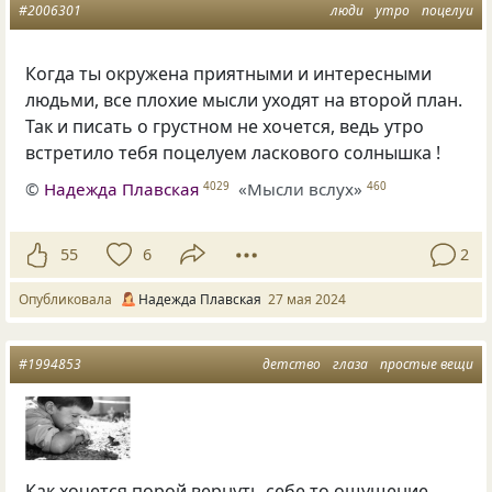
#2006301
люди
утро
поцелуи
Когда ты окружена приятными и интересными
людьми, все плохие мысли уходят на второй план.
Так и писать о грустном не хочется, ведь утро
встретило тебя поцелуем ласкового солнышка !
©
Надежда Плавская
«Мысли вслух»
4029
460
55
6
2
Опубликовала
Надежда Плавская
27 мая 2024
#1994853
детство
глаза
простые вещи
Как хочется порой вернуть себе то ощущение,