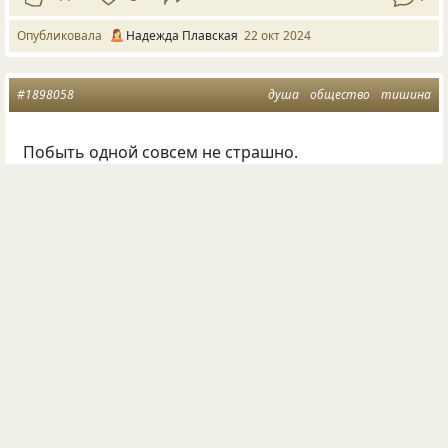
Опубликовала
Надежда Плавская
22 окт 2024
#1898058
душа
общество
тишина
Побыть одной совсем не страшно.
Гораздо хуже лишней стать.
Услышать горькое — «не важно».
Увидеть жалости печать…
©
Надежда Плавская
«Мысли вслух»
4029
460
43
4
2
Опубликовала
Надежда Плавская
02 авг 2023
#1988155
жизнь
проблемы
день