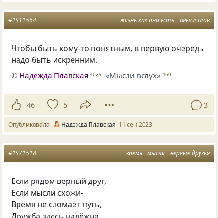
#1911564
жизнь как она есть
смысл слов
Чтобы быть кому-то понятным, в первую очередь
надо быть искренним.
©
Надежда Плавская
«Мысли вслух»
4029
460
46
5
3
Опубликовала
Надежда Плавская
11 сен 2023
#1971518
время
мысли
верные друзья
Если рядом верный друг,
Если мысли схожи-
Время не сломает путь,
Дружба здесь надёжна.