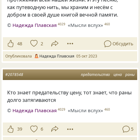
как путеводную нить, мы храним и несём с
добром в своей душе книгой вечной памяти.
©
Надежда Плавская
«Мысли вслух»
4029
460
48
2
Обсудить
Опубликовала
Надежда Плавская
05 окт 2023
#2078548
предательство
цена
раны
Кто знает предательству цену, тот знает, что раны
долго затягиваются
©
Надежда Плавская
«Мысли вслух»
4029
460
39
6
5