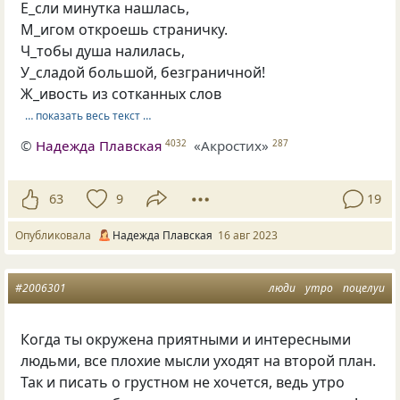
Е_сли минутка нашлась,
М_игом откроешь страничку.
Ч_тобы душа налилась,
У_сладой большой, безграничной!
Ж_ивость из сотканных слов
… показать весь текст …
©
Надежда Плавская
«Акростих»
4032
287
63
9
19
Опубликовала
Надежда Плавская
16 авг 2023
#2006301
люди
утро
поцелуи
Когда ты окружена приятными и интересными
людьми, все плохие мысли уходят на второй план.
Так и писать о грустном не хочется, ведь утро