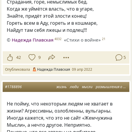
Страдания, горе, немыслимых бед.
Когда же уймётся власть, что в угаре,
Знайте, придёт этой злости конец!
Гореть всем в Аду, гореть и в кошмаре,
Найдут там себя лжецы и подлец!!!
©
Надежда Плавская
«Стихи о войне»
4032
21
42
9
5
Опубликовала
Надежда Плавская
09 апр 2022
#1788896
жизнь
люди
мысли
размышления о жизни
Не пойму, что некоторым людям не хватает в
жизни? Агрессивны, озлобленны, вульгарны.
Иногда кажется, что это не сайт «Жемчужина
Мысли», а нечто другое. Неприятно.
Понятно, что все авторы на любителя,