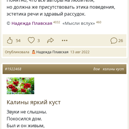
но должна же присутствовать этика поведения,
эстетика речи и здравый рассудок.
©
Надежда Плавская
«Мысли вслух»
4032
460
54
3
26
Опубликовала
Надежда Плавская
13 авг 2022
#1922468
дом
калины куст
Калины яркий куст
Звуки не слышны.
Покосился дом.
Был и он живым,