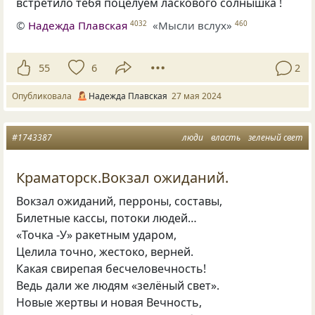
встретило тебя поцелуем ласкового солнышка !
©
Надежда Плавская
«Мысли вслух»
4032
460
55
6
2
Опубликовала
Надежда Плавская
27 мая 2024
#1743387
люди
власть
зеленый свет
Краматорск.Вокзал ожиданий.
Вокзал ожиданий, перроны, составы,
Билетные кассы, потоки людей…
«Точка -У» ракетным ударом,
Целила точно, жестоко, верней.
Какая свирепая бесчеловечность!
Ведь дали же людям «зелёный свет».
Новые жертвы и новая Вечность,