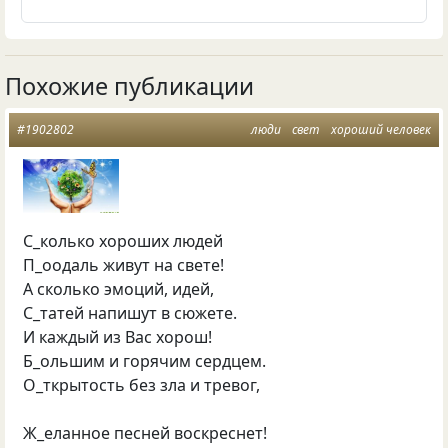
Похожие публикации
#1902802
люди
свет
хороший человек
С_колько хороших людей
П_оодаль живут на свете!
А сколько эмоций, идей,
С_татей напишут в сюжете.
И каждый из Вас хорош!
Б_ольшим и горячим сердцем.
О_ткрытость без зла и тревог,
Ж_еланное песней воскреснет!