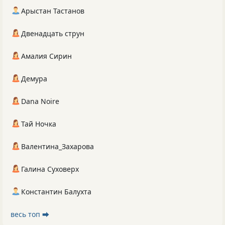
Арыстан Тастанов
Двенадцать струн
Амалия Сирин
Демура
Dana Noire
Тай Ночка
Валентина_Захарова
Галина Суховерх
Константин Балухта
весь топ ⮕