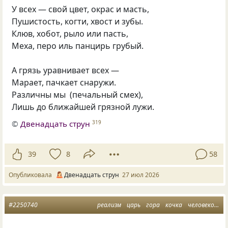
У всех — свой цвет, окрас и масть,
Пушистость, когти, хвост и зубы.
Клюв, хобот, рыло или пасть,
Меха, перо иль панцирь грубый.
А грязь уравнивает всех —
Марает, пачкает снаружи.
Различны мы (печальный смех),
Лишь до ближайшей грязной лужи.
©
Двенадцать струн
319
39
8
58
Опубликовала
Двенадцать струн
27 июл 2026
#2250740
реализм
царь
гора
кочка
человековедение