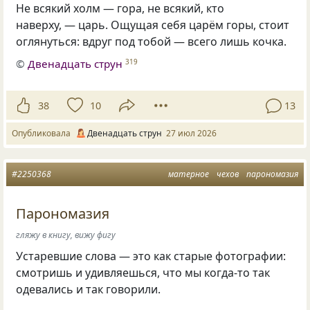
Не всякий холм — гора, не всякий, кто
наверху, — царь. Ощущая себя царём горы, стоит
оглянуться: вдруг под тобой — всего лишь кочка.
©
Двенадцать струн
319
38
10
13
Опубликовала
Двенадцать струн
27 июл 2026
#2250368
матерное
чехов
парономазия
Парономазия
гляжу в книгу, вижу фигу
Устаревшие слова — это как старые фотографии:
смотришь и удивляешься, что мы когда-то так
одевались и так говорили.