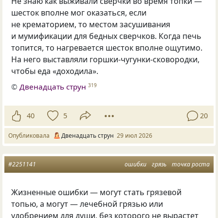
Не знаю как выживали сверчки во время топки —
шесток вполне мог оказаться, если
не крематорием, то местом засушивания
и мумификации для бедных сверчков. Когда печь
топится, то нагревается шесток вполне ощутимо.
На него выставляли горшки-чугунки-сковородки,
чтобы еда «доходила».
©
Двенадцать струн
319
40
5
20
Опубликовала
Двенадцать струн
29 июл 2026
#2251141
ошибки
грязь
точка роста
Жизненные ошибки — могут стать грязевой
топью, а могут — лечебной грязью или
удобрением для души, без которого не вырастет