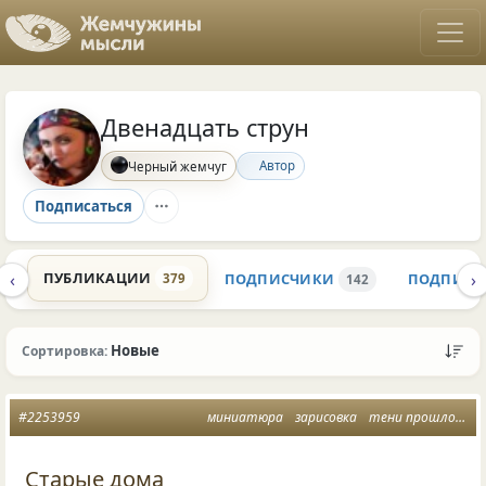
Двенадцать струн
Автор
Черный жемчуг
Подписаться
‹
›
ПУБЛИКАЦИИ
ПОДПИСЧИКИ
ПОДПИСК
379
K
142
Новые
Сортировка:
#2253959
миниатюра
зарисовка
тени прошлого
Старые дома