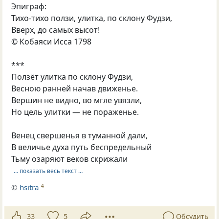
Эпиграф:
Тихо-тихо ползи, улитка, по склону Фудзи,
Вверх, до самых высот!
© Кобаяси Исса 1798
***
Ползёт улитка по склону Фудзи,
Весною ранней начав движенье.
Вершин не видно, во мгле увязли,
Но цель улитки — не пораженье.
Венец свершенья в туманной дали,
В величье духа путь беспредельный
Тьму озаряют веков скрижали
… показать весь текст …
©
hsitra
4
33
5
Обсудить