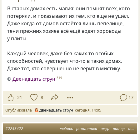
В старых домах есть магия: они помнят всех, кого
потеряли, и показывают их тем, кто ещё не ушёл.
Даже когда от домов остаётся лишь пепелище,
тени прежних хозяев всё ещё водят хороводы
у плиты.
Каждый человек, даже без каких-то особых
способностей, чувствует что-то в таких домах.
Даже тот, кто совершенно не верит в мистику.
©
Двенадцать струн
319
21
8
17
Опубликовала
Двенадцать струн
сегодня, 14:05
#2253422
любовь
романтика
амур
питер
трамвай