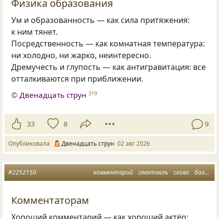
Физика образования
Ум и образованность — как сила притяжения:
к ним тянет.
Посредственность — как комнатная температура:
ни холодно, ни жарко, неинтересно.
Дремучесть и глупость — как антигравитация: все
отталкиваются при приближении.
©
Двенадцать струн
319
33
8
9
Опубликовала
Двенадцать струн
02 авг 2026
#2252150
комментарий
спектакль
слово
балаган
Комментаторам
Хороший комментарий — как хороший актёр: