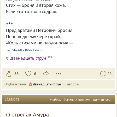
Стих — броня и вторая кожа,
Если кто-то твою содрал.
***
Пред вратами Петрович бросил
Перешедшему через край:
«Коль стихами не плодоносил —
… показать весь текст …
©
Двенадцать струн
319
38
6
26
Опубликовала
Двенадцать струн
05 авг 2026
#2253275
любовь
двусмысленность
шутка юмора
О стрелах Амура