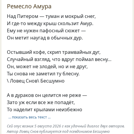
Ремесло Амура
Над Питером — туман и мокрый снег,
И где‑то между крыш скользит Амур.
Ему не нужен пафосный сюжет —
Он метит наугад в обычных дур.
Остывший кофе, скрип трамвайных дуг,
Случайный взгляд, что вдруг поймал весну…
Он, может не злодей, но и не друг,
Ты снова не заметил ту блесну.
\ Ловец Снов\ Бесшумно
А в дураков он целится не реже —
Зато уж если все же попадёт,
То наделит крылами неизбежно
… показать весь текст …
Сей опус возник 5 августа 2026 г как удачный диалог двух авторов.
Автор Ловец Снов публикуется под псевдонимом Бесшумно