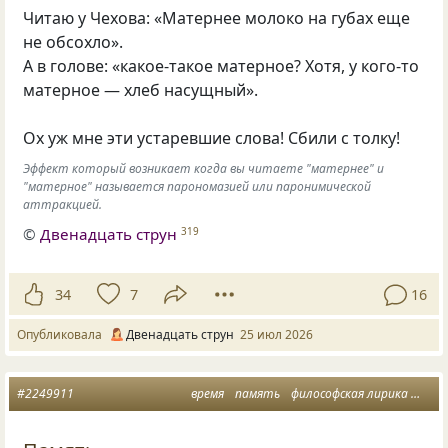
Читаю у Чехова: «Матернее молоко на губах еще
не обсохло».
А в голове: «какое-такое матерное? Хотя, у кого-то
матерное — хлеб насущный».
Ох уж мне эти устаревшие слова! Сбили с толку!
Эффект который возникает когда вы читаете "матернее" и
"матерное" называется парономазией или паронимической
аттракцией.
©
Двенадцать струн
319
34
7
16
Опубликовала
Двенадцать струн
25 июл 2026
#2249911
время
память
философская лирика
успе