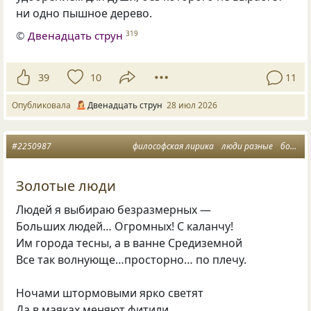
ни одно пышное дерево.
©
Двенадцать струн
319
39
10
11
Опубликовала
Двенадцать струн
28 июл 2026
#2250987
философская лирика
люди разные
большие
Золотые люди
Людей я выбираю безразмерных —
Больших людей… Огромных! С каланчу!
Им города тесны, а в ванне Средиземной
Все так волнующе…просторно… по плечу.
Ночами штормовыми ярко светят
Да в маяках меняют фитили.