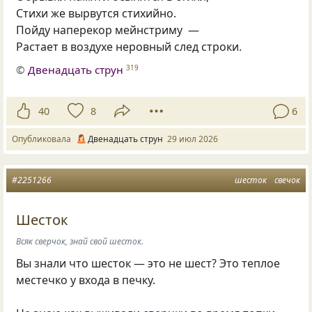
Стихи же вырвутся стихийно.
Пойду наперекор мейнстриму —
Растает в воздухе неровный след строки.
©
Двенадцать струн
319
40
8
6
Опубликовала
Двенадцать струн
29 июл 2026
#2251266
шесток
свечок
Шесток
Всяк сверчок, знай свой шесток.
Вы знали что шесток — это не шест? Это теплое
местечко у входа в печку.