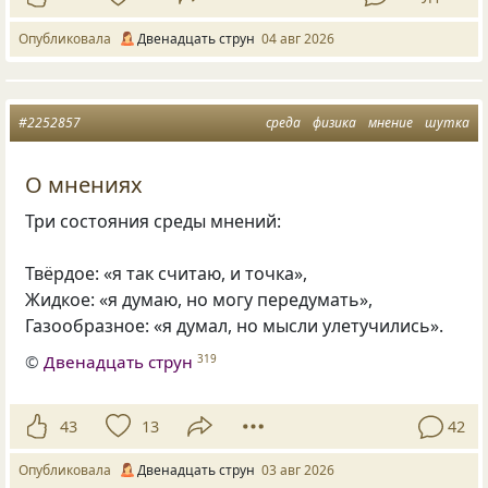
Опубликовала
Двенадцать струн
04 авг 2026
#2252857
среда
физика
мнение
шутка
О мнениях
Три состояния среды мнений:
Твёрдое: «я так считаю, и точка»,
Жидкое: «я думаю, но могу передумать»,
Газообразное: «я думал, но мысли улетучились».
©
Двенадцать струн
319
43
13
42
Опубликовала
Двенадцать струн
03 авг 2026