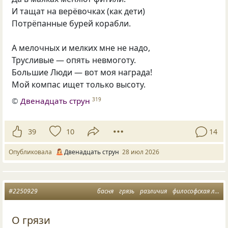
И тащат на верёвочках (как дети)
Потрёпанные бурей корабли.
А мелочных и мелких мне не надо,
Трусливые — опять невмоготу.
Большие Люди — вот моя награда!
Мой компас ищет только высоту.
©
Двенадцать струн
319
39
10
14
Опубликовала
Двенадцать струн
28 июл 2026
#2250929
басня
грязь
различия
философская лирика
О грязи