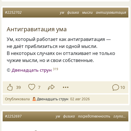
#2252702
ум
физика
мысли
антигравитация
Антигравитация ума
Ум, который работает как антигравитация —
не даёт приблизиться ни одной мысли.
В некоторых случаях он отталкивает не только
чужие мысли, но и свои собственные.
©
Двенадцать струн
319
39
7
10
Опубликовала
Двенадцать струн
02 авг 2026
#2252697
ум
физика
посредственность
глупость