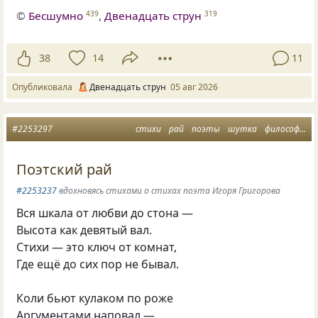
©
Бесшумно
,
Двенадцать струн
439
319
38
14
11
Опубликовала
Двенадцать струн
05 авг 2026
#2253297
стихи
рай
поэты
шутка
философская лирика
Поэтский рай
#2253237
вдохновясь стихами о стихах поэта Игоря Григорова
Вся шкала от любви до стона —
Высота как девятый вал.
Стихи — это ключ от комнат,
Где ещё до сих пор не бывал.
Коли бьют кулаком по роже
Аргументами наповал —