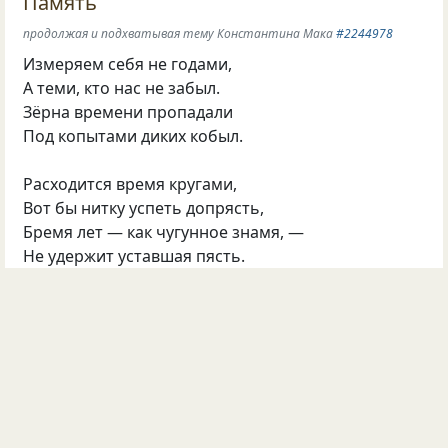
Память
продолжая и подхватывая тему Константина Мака
#2244978
Измеряем себя не годами,
А теми, кто нас не забыл.
Зёрна времени пропадали
Под копытами диких кобыл.
Расходится время кругами,
Вот бы нитку успеть допрясть,
Бремя лет — как чугунное знамя, —
Не удержит уставшая пясть.
©
Двенадцать струн
319
35
10
3
Опубликовала
Двенадцать струн
23 июл 2026
#2249752
обиды
страхи
комплексы
избавление
б