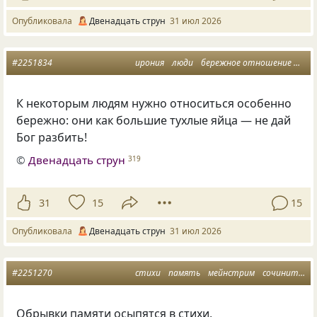
Опубликовала
Двенадцать струн
31 июл 2026
#2251834
ирония
люди
бережное отношение
тух
К некоторым людям нужно относиться особенно
бережно: они как большие тухлые яйца — не дай
Бог разбить!
©
Двенадцать струн
319
31
15
15
Опубликовала
Двенадцать струн
31 июл 2026
#2251270
стихи
память
мейнстрим
сочинительство
Обрывки памяти осыпятся в стихи,