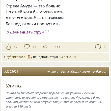
Стрела Амура — это больно,
Но с ней хотя бы можно жить.
А вот его копьё — не вздумай
Без подготовки пропустить.
©
Двенадцать струн
319
42
11
17
Опубликовала
Двенадцать струн
04 авг 2026
#2253021
улитка
философская лирика
фудзияма
к
Улитка
Приняв во внимание скорость передвижения улитки 7 см/мин и
длину самого короткого маршрута на вершину Фудзиямы в 9 км,
получим удивительный результат: улитка доползёт до вершины
всего за 180 дней!