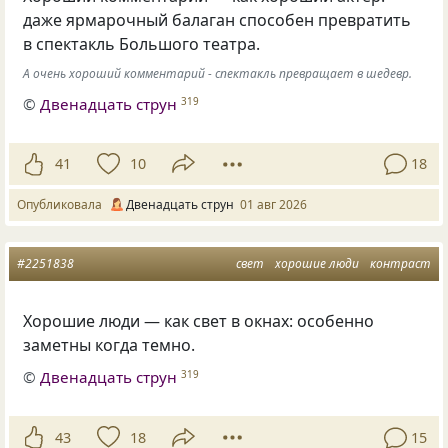
даже ярмарочный балаган способен превратить
в спектакль Большого театра.
А очень хороший комментарий - спектакль превращает в шедевр.
©
Двенадцать струн
319
41
10
18
Опубликовала
Двенадцать струн
01 авг 2026
#2251838
свет
хорошие люди
контраст
Хорошие люди — как свет в окнах: особенно
заметны когда темно.
©
Двенадцать струн
319
43
18
15