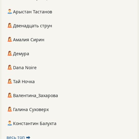
Арыстан Тастанов
Двенадцать струн
Амалия Сирин
Демура
Dana Noire
Тай Ночка
Валентина_Захарова
Галина Суховерх
Константин Балухта
весь топ ⮕