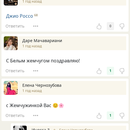
1 год назад
Джио Россо
68
Ответить
0
Даре Мачавариани
1 год назад
С Белым жемчугом поздравляю!
Ответить
1
Елена Чернозубова
1 год назад
с Жемчужинкой Вас 😊🌸
Ответить
1
Инесса 3