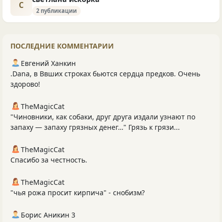
С
2 публикации
ПОСЛЕДНИЕ КОММЕНТАРИИ
Евгений Ханкин
.Dana, в Ввших строках бьются сердца предков. Очень
здорово!
TheMagicCat
"Чиновники, как собаки, друг друга издали узнают по
запаху — запаху грязных денег…" Грязь к грязи...
TheMagicCat
Спасибо за честность.
TheMagicCat
"чья рожа просит кирпича" - снобизм?
Борис Аникин 3