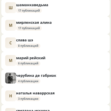
шаманкаведьма
Ш
17 публикаций
мирленская алина
М
17 публикаций
слава шэ
С
8 публикаций
марий рейский
М
6 публикаций
черубина де габриак
4 публикации
наталья наваррская
Н
3 публикации
светлана искорка