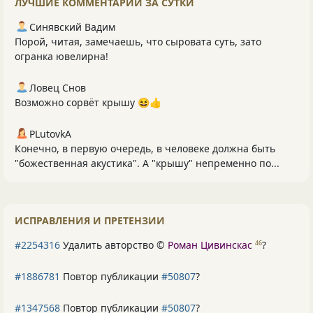
ЛУЧШИЕ КОММЕНТАРИИ ЗА СУТКИ
Синявский Вадим
Порой, читая, замечаешь, что сыровата суть, зато
огранка ювелирна!
Ловец Снов
Возможно сорвёт крышу 😆👍
PLutоvkА
Конечно, в первую очередь, в человеке должна быть
"божественная акустика". А "крышу" непременно по...
ИСПРАВЛЕНИЯ И ПРЕТЕНЗИИ
#2254316
Удалить авторство ©
Роман Цивинскас
?
46
#1886781
Повтор публикации
#50807
?
#1347568
Повтор публикации
#50807
?