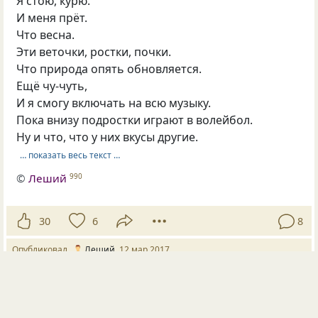
Я стою, курю.
И меня прёт.
Что весна.
Эти веточки, ростки, почки.
Что природа опять обновляется.
Ещё чу-чуть,
И я смогу включать на всю музыку.
Пока внизу подростки играют в волейбол.
Ну и что, что у них вкусы другие.
… показать весь текст …
©
Леший
990
30
6
8
Опубликовал
Леший
12 мар 2017
#2182169
проверка
выдержка
стойкость
стержни