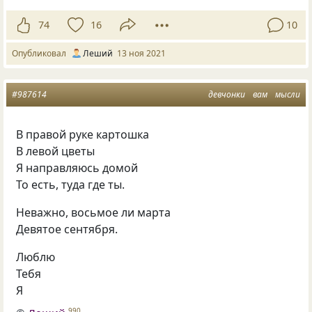
74
16
10
Опубликовал
Леший
13 ноя 2021
#987614
девчонки
вам
мысли
В правой руке картошка
В левой цветы
Я направляюсь домой
То есть, туда где ты.
Неважно, восьмое ли марта
Девятое сентября.
Люблю
Тебя
Я
990