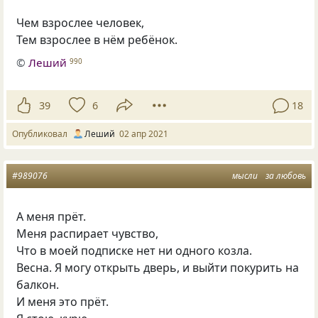
Чем взрослее человек,
Тем взрослее в нём ребёнок.
©
Леший
990
39
6
18
Опубликовал
Леший
02 апр 2021
#989076
мысли
за любовь
А меня прёт.
Меня распирает чувство,
Что в моей подписке нет ни одного козла.
Весна. Я могу открыть дверь, и выйти покурить на
балкон.
И меня это прёт.