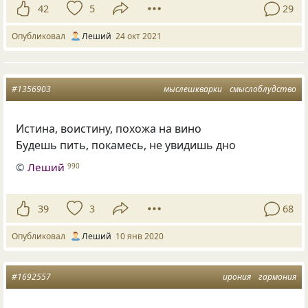
42
5
29
Опубликовал
Леший
24 окт 2021
#1356903
мыслешкварки
смыслоблудство
Истина
,
воистину
,
похожа на вино
Будешь пить
,
покамесь
,
не увидишь дно
©
Леший
990
39
3
68
Опубликовал
Леший
10 янв 2020
#1692557
ирония
гармония