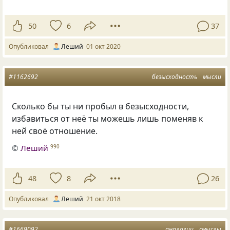
50
6
37
Опубликовал
Леший
01 окт 2020
#1162692
безысходность
мысли
Сколько бы ты ни пробыл в безысходности
,
избавиться от неё ты можешь лишь поменяв к
ней своё отношение.
©
Леший
990
48
8
26
Опубликовал
Леший
21 окт 2018
#1669092
аналогии
смыслы