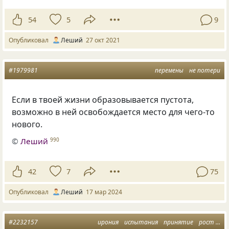
54
5
9
Опубликовал
Леший
27 окт 2021
#1979981
перемены
не потери
Если в твоей жизни образовывается пустота,
возможно в ней освобождается место для чего-то
нового.
©
Леший
990
42
7
75
Опубликовал
Леший
17 мар 2024
#2232157
ирония
испытания
принятие
рост
та