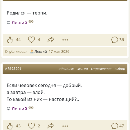
Родился — терпи.
©
Леший
990
44
4
36
Опубликовал
Леший
17 мая 2026
#1693901
идеализм
мысли
стремление
выбор
Если человек сегодня — добрый,
а завтра — злой.
То какой из них — настоящий?..
©
Леший
990
43
2
47