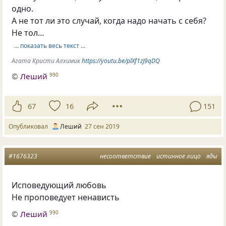
одно.
А не тот ли это случай, когда надо начать с себя?
Не тол…
… показать весь текст …
Агата Кристи Алхимик
https://youtu.be/plXf1zJ9qDQ
©
Леший
990
67
16
151
Опубликовал
Леший
27 сен 2019
#1676323
несоответствие
истинное лицо
яды
Исповедующий любовь
Не проповедует ненависть
©
Леший
990