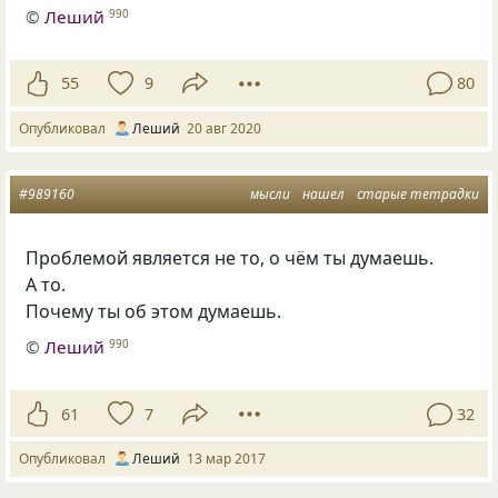
©
Леший
990
55
9
80
Опубликовал
Леший
20 авг 2020
#989160
мысли
нашел
старые тетрадки
Проблемой является не то, о чём ты думаешь.
А то.
Почему ты об этом думаешь.
©
Леший
990
61
7
32
Опубликовал
Леший
13 мар 2017