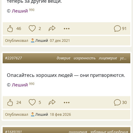
теперь за другие вещи.
©
Леший
990
46
2
91
Опубликовал
Леший
07 дек 2021
#2207627
доверие
искренность
лицемерие
угроза
Опасайтесь хороших людей — они притворяются.
©
Леший
990
24
5
30
Опубликовал
Леший
18 фев 2026
#1689391
ощущения
забавные наблюдения