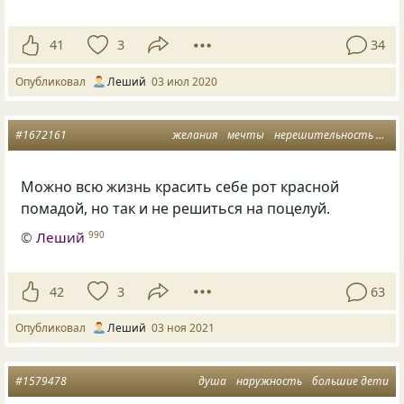
41
3
34
Опубликовал
Леший
03 июл 2020
#1672161
желания
мечты
нерешительность
ожи
Можно всю жизнь красить себе рот красной
помадой, но так и не решиться на поцелуй.
©
Леший
990
42
3
63
Опубликовал
Леший
03 ноя 2021
#1579478
душа
наружность
большие дети