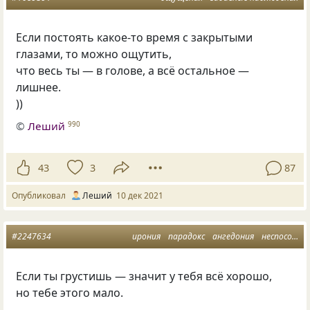
Если постоять какое-то время с закрытыми
глазами, то можно ощутить,
что весь ты — в голове, а всё остальное —
лишнее.
))
©
Леший
990
43
3
87
Опубликовал
Леший
10 дек 2021
#2247634
ирония
парадокс
ангедония
неспособность просто быть
Если ты грустишь — значит у тебя всё хорошо,
но тебе этого мало.