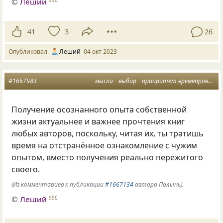
©
Леший
990
41
3
26
Опубликовал
Леший
04 окт 2023
#1667983
мысли
выбор
приоритет времяпровождения
Получение осознанного опыта собственной
жизни актуальнее и важнее прочтения книг
любых авторов, поскольку, читая их, ты тратишь
время на отстранённое ознакомление с чужим
опытом, вместо получения реально пережитого
своего.
(Из комментариев к публикации
#1667134
автора Полынь).
©
Леший
990