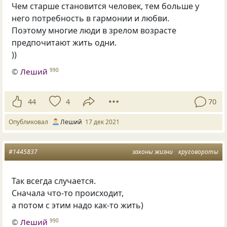
Чем старше становится человек, тем больше у
него потребность в гармонии и любви.
Поэтому многие люди в зрелом возрасте
предпочитают жить одни.
))
©
Леший
990
44
4
70
Опубликовал
Леший
17 дек 2021
#1445837
законы жизни
круговороты
Так всегда случается.
Сначала что-то происходит,
а потом с этим надо как-то жить)
©
Леший
990