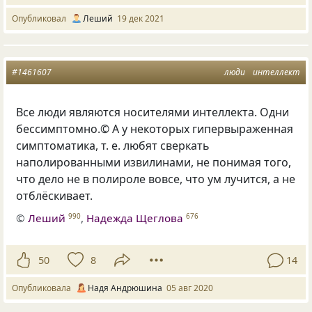
Опубликовал
Леший
19 дек 2021
#1461607
люди
интеллект
Все люди являются носителями интеллекта. Одни
бессимптомно.© А у некоторых гипервыраженная
симптоматика,
т. е.
любят сверкать
наполированными извилинами, не понимая того,
что дело не в полироле вовсе, что ум лучится, а не
отблёскивает.
©
Леший
,
Надежда Щеглова
990
676
50
8
14
Опубликовала
Надя Андрюшина
05 авг 2020