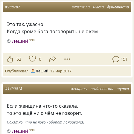
#988787
знаете ли
мысли
душевности
Это так. ужасно
Когда кроме бога поговорить не с кем
©
Леший
990
52
6
151
Опубликовал
Леший
12 мар 2017
#1490018
женщины
особенности
шутка
Если женщина что-то сказала,
то это ещё ни о чём не говорит.
Понятно, что не ново - оборот понравился)
©
Леший
990