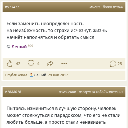
#973411
мысли
йопт жизни
Если заменить неопределённость
на неизбежность, то страхи исчезнут, жизнь
начнёт наполняться и обретать смысл
©
Леший
990
42
4
28
Опубликовал
Леший
29 янв 2017
#1688016
изменения
влекут за собой изменения
Пытаясь измениться в лучшую сторону, человек
может столкнуться с парадоксом, что его не стали
любить больше, а просто стали ненавидеть