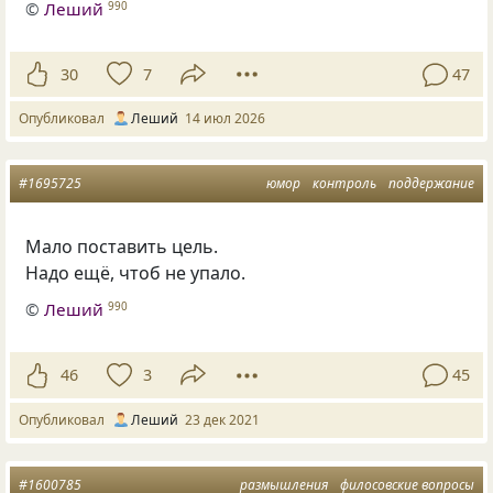
©
Леший
990
30
7
47
Опубликовал
Леший
14 июл 2026
#1695725
юмор
контроль
поддержание
Мало поставить цель.
Надо ещё, чтоб не упало.
©
Леший
990
46
3
45
Опубликовал
Леший
23 дек 2021
#1600785
размышления
филосовские вопросы