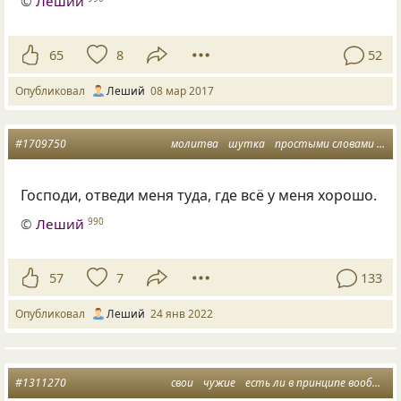
©
Леший
65
8
52
Опубликовал
Леший
08 мар 2017
#1709750
молитва
шутка
простыми словами
пу
Господи, отведи меня туда, где всё у меня хорошо.
©
Леший
990
57
7
133
Опубликовал
Леший
24 янв 2022
#1311270
свои
чужие
есть ли в принципе вообще