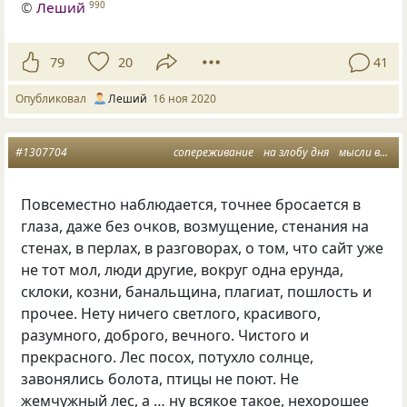
©
Леший
990
79
20
41
Опубликовал
Леший
16 ноя 2020
#1307704
сопереживание
на злобу дня
мысли вслух
Повсеместно наблюдается, точнее бросается в
глаза, даже без очков, возмущение, стенания на
стенах, в перлах, в разговорах, о том, что сайт уже
не тот мол, люди другие, вокруг одна ерунда,
склоки, козни, банальщина, плагиат, пошлость и
прочее. Нету ничего светлого, красивого,
разумного, доброго, вечного. Чистого и
прекрасного. Лес посох, потухло солнце,
завонялись болота, птицы не поют. Не
жемчужный лес, а … ну всякое такое, нехорошее