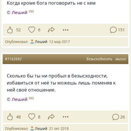
Когда кроме бога поговорить не с кем
©
Леший
990
52
6
151
Опубликовал
Леший
12 мар 2017
#1162692
безысходность
мысли
Сколько бы ты ни пробыл в безысходности
,
избавиться от неё ты можешь лишь поменяв к
ней своё отношение.
©
Леший
990
48
8
26
Опубликовал
Леший
21 окт 2018