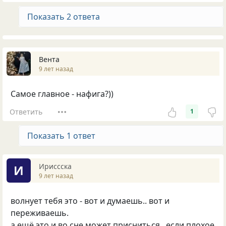
Показать 2 ответа
Вента
9 лет назад
Самое главное - нафига?))
Ответить
1
Показать 1 ответ
Ириссска
И
9 лет назад
волнует тебя это - вот и думаешь.. вот и
переживаешь.
а ещё это и во сне может присниться.. если плохое