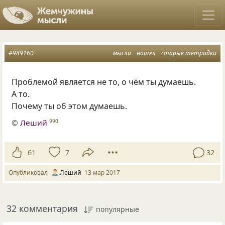
#989160
мысли
нашел
старые тетрадки
Проблемой является не то, о чём ты думаешь.
А то.
Почему ты об этом думаешь.
©
Леший
990
61
7
32
Опубликовал
Леший
13 мар 2017
32 комментария
популярные