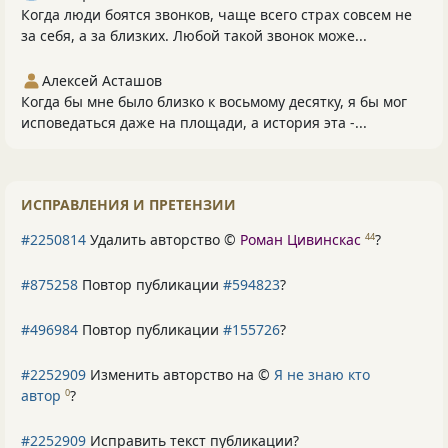
Когда люди боятся звонков, чаще всего страх совсем не
за себя, а за близких. Любой такой звонок може...
Алексей Асташов
Когда бы мне было близко к восьмому десятку, я бы мог
исповедаться даже на площади, а история эта -...
ИСПРАВЛЕНИЯ И ПРЕТЕНЗИИ
#2250814
Удалить авторство ©
Роман Цивинскас
?
44
#875258
Повтор публикации
#594823
?
#496984
Повтор публикации
#155726
?
#2252909
Изменить авторство на ©
Я не знаю кто
автор
?
0
#2252909
Исправить текст публикации?