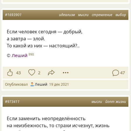
#1693901
идеализм
мысли
стремление
выбор
Если человек сегодня — добрый,
а завтра — злой.
То какой из них — настоящий?..
©
Леший
990
43
2
47
Опубликовал
Леший
19 дек 2021
#973411
мысли
йопт жизни
Если заменить неопределённость
на неизбежность, то страхи исчезнут, жизнь