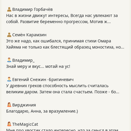
Владимир Горбачёв
Нас в жизни движут интересы, Всегда нас увлекают за
собой. Развитие беременно прогрессом, Мотив ж...
Семён Карамзин
Это же надо, как ошибался, принимая стихи Омара
Хайяма не только как блестящий образец моностиха, но...
Владимир_
Знай меру и вкус... мотай на ус!
Евгений Снежин -Бригиневич
У древних греков способность мыслить считалась
великим даром. Затем она стала счастьем. Позже - бо...
Вирджиния
Благодарю, Анна, за вразумление.)
TheMagicCat
Мне про хвостик стало интересно, что за смысл в этом.