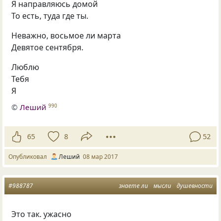
Я направляюсь домой
То есть, туда где ты.
Неважно, восьмое ли марта
Девятое сентября.
Люблю
Тебя
Я
©
Леший
990
65
8
52
Опубликовал
Леший
08 мар 2017
#988787
знаете ли
мысли
душевности
Это так. ужасно