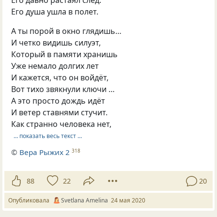
Его душа ушла в полет.
А ты порой в окно глядишь…
И четко видишь силуэт,
Который в памяти хранишь
Уже немало долгих лет
И кажется, что он войдёт,
Вот тихо звякнули ключи …
А это просто дождь идёт
И ветер ставнями стучит.
Как странно человека нет,
… показать весь текст …
©
Вера Рыжих 2
318
88
22
20
Опубликовала
Svetlana Amelina
24 мая 2020