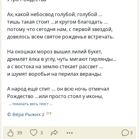
Ах, какой небосвод голубой, голубой …
тишь такая стоит …и кругом благодать …
потому что сегодня нам, с первой звездой,
довелось всем святое рожденье встречать.
На окошках мороз вышил лилий букет,
дремлёт ёлка в углу, чуть мигают гирлянды…
а с востока на землю стекает рассвет …
и шумят воробьи на перилах веранды.
А народ ещё спит … он всю ночь отмечал
Рождество …или просто стоял у иконы,
… показать весь текст …
©
Вера Рыжих 2
318
39
3
3