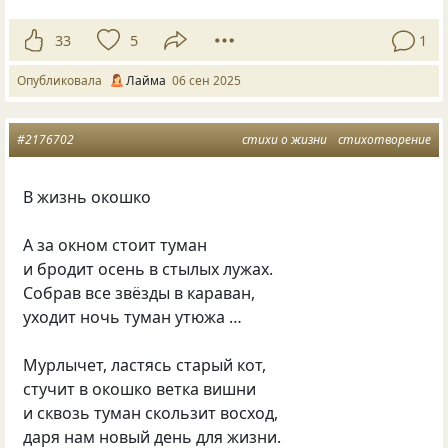
33
5
1
Опубликовала
Лайма
06 сен 2025
#2176702
стихи о жизни
стихотворение
В жизнь окошко
А за окном стоит туман
и бродит осень в стылых лужах.
Собрав все звёзды в караван,
уходит ночь туман утюжа …
Мурлычет, ластясь старый кот,
стучит в окошко ветка вишни
и сквозь туман скользит восход,
даря нам новый день для жизни.