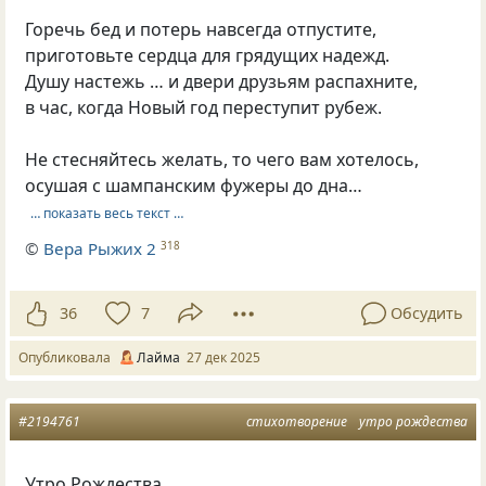
Горечь бед и потерь навсегда отпустите,
приготовьте сердца для грядущих надежд.
Душу настежь … и двери друзьям распахните,
в час, когда Новый год переступит рубеж.
Не стесняйтесь желать, то чего вам хотелось,
осушая с шампанским фужеры до дна…
… показать весь текст …
©
Вера Рыжих 2
318
36
7
Обсудить
Опубликовала
Лайма
27 дек 2025
#2194761
стихотворение
утро рождества
Утро Рождества