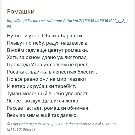
Ромашки
https://img0.liveinternet.ru/images/attach/d/2/150/364/150364202_i__2_.j
pg
Ну
,
вот и утро. Облака-барашки
Плывут по небу
,
радуя наш взгляд.
В моём саду ещё цветут ромашки,
Хоть за окном давно уж листопад.
Прохлада Утра их совсем не греет,
Роса как льдинка в лепестках блестит,
Но всё равно они на мир глазеют
И ветер их рубашки теребИт.
Туман молочный в небо уплывает,
Яснеет воздух. Дышится легко.
Рассвет встаёт
,
ромашки обнимая,
Ведь до зимы ещё так далеко.
© Copyright: Вера Рыжих 2, 2019 Свидетельство о публикации
№119101006868