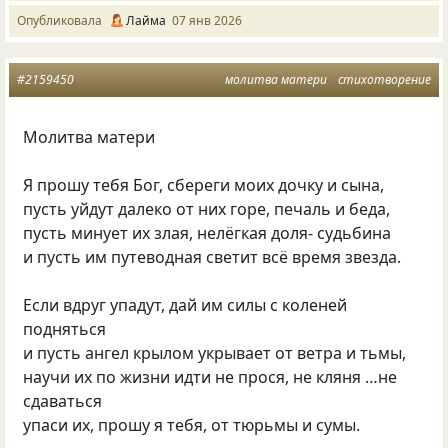
Опубликовала
Лайма
07 янв 2026
#2159450
молитва матери
стихотворение
Молитва матери
Я прошу тебя Бог, сбереги моих дочку и сына,
пусть уйдут далеко от них горе, печаль и беда,
пусть минует их злая, нелёгкая доля- судьбина
и пусть им путеводная светит всё время звезда.
Если вдруг упадут, дай им силы с коленей
подняться
и пусть ангел крылом укрывает от ветра и тьмы,
научи их по жизни идти не прося, не кляня …не
сдаваться
упаси их, прошу я тебя, от тюрьмы и сумы.