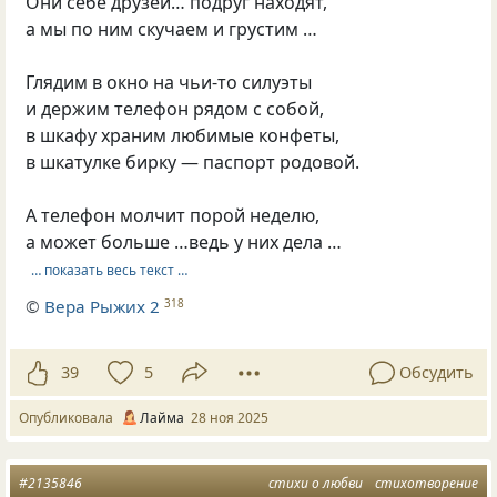
Они себе друзей… подруг находят,
а мы по ним скучаем и грустим …
Глядим в окно на чьи-то силуэты
и держим телефон рядом с собой,
в шкафу храним любимые конфеты,
в шкатулке бирку — паспорт родовой.
А телефон молчит порой неделю,
а может больше …ведь у них дела …
… показать весь текст …
©
Вера Рыжих 2
318
39
5
Обсудить
Опубликовала
Лайма
28 ноя 2025
#2135846
стихи о любви
стихотворение