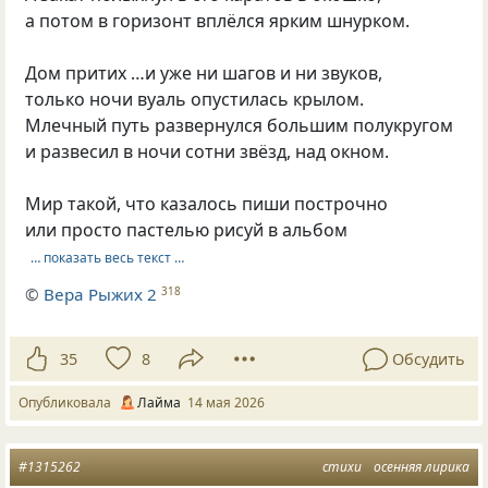
а потом в горизонт вплёлся ярким шнурком.
Дом притих …и уже ни шагов и ни звуков,
только ночи вуаль опустилась крылом.
Млечный путь развернулся большим полукругом
и развесил в ночи сотни звёзд, над окном.
Мир такой, что казалось пиши построчно
или просто пастелью рисуй в альбом
… показать весь текст …
©
Вера Рыжих 2
318
35
8
Обсудить
Опубликовала
Лайма
14 мая 2026
#1315262
стихи
осенняя лирика