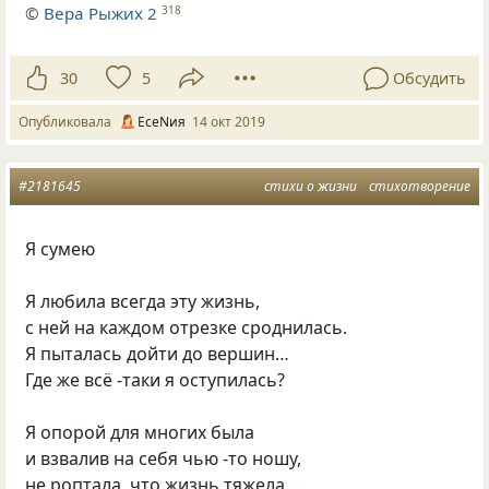
©
Вера Рыжих 2
318
30
5
Обсудить
Опубликовала
ЕсеNия
14 окт 2019
#2181645
стихи о жизни
стихотворение
Я сумею
Я любила всегда эту жизнь,
с ней на каждом отрезке сроднилась.
Я пыталась дойти до вершин…
Где же всё -таки я оступилась?
Я опорой для многих была
и взвалив на себя чью -то ношу,
не роптала, что жизнь тяжела …