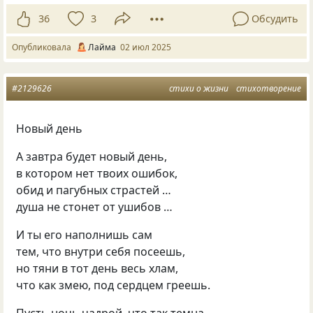
36
3
Обсудить
Опубликовала
Лайма
02 июл 2025
#2129626
стихи о жизни
стихотворение
Новый день
А завтра будет новый день,
в котором нет твоих ошибок,
обид и пагубных страстей …
душа не стонет от ушибов …
И ты его наполнишь сам
тем, что внутри себя посеешь,
но тяни в тот день весь хлам,
что как змею, под сердцем греешь.
Пусть ночь чадрой, что так темна,