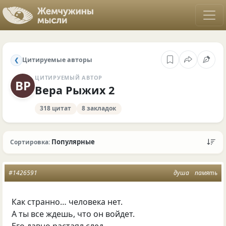
Цитируемые авторы
❮
ЦИТИРУЕМЫЙ АВТОР
ВР
Вера Рыжих 2
318 цитат
8 закладок
Популярные
Сортировка:
#1426591
душа
память
Как странно… человека нет.
А ты все ждешь, что он войдет.
Его давно растаял след.