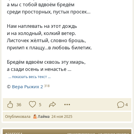
а мы с тобой вдвоём бредём
среди просторных, пустых просек…
Нам наплевать на этот дождь
и на холодный, колкий ветер.
Листочек жёлтый, словно брошь,
прилип к плащу…в любовь билетик.
Бредём вдвоём сквозь эту хмарь,
а сзади осень и ненастье …
… показать весь текст …
©
Вера Рыжих 2
318
36
5
4
Опубликовала
Лайма
24 ноя 2025