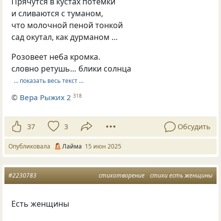
Прячутся в кустах потёмки
и сливаются с туманом,
что молочной пеной тонкой
сад окутал, как дурманом …
Розовеет неба кромка.
словно ретушь… блики солнца
… показать весь текст …
©
Вера Рыжих 2
318
37
3
Обсудить
Опубликовала
Лайма
15 июн 2025
#2230783
стихотворение
стихи есть женщины
Есть женщины