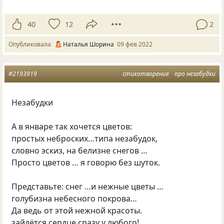
40
12
2
Опубликовала
Наталья Шорина
09 фев 2022
#2193919
стихотворение
про незабудки
Незабудки
А в январе так хочется цветов:
простых неброских…типа незабудок,
словно эскиз, на белизне снегов …
Просто цветов … я говорю без шуток.
Представьте: снег …и нежные цветы …
голубизна небесного покрова…
Да ведь от этой нежной красоты.
зайдётся сердце сразу у любого!