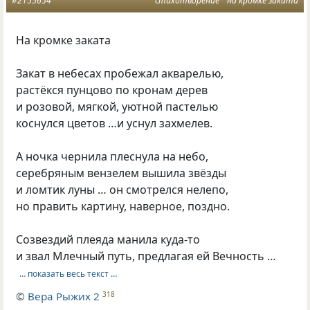
#2155654
стихотворение
на кромке заката
На кромке заката
Закат в небесах пробежал акварелью,
растёкся пунцово по кронам дерев
и розовой, мягкой, уютной пастелью
коснулся цветов …и уснул захмелев.
А ночка чернила плеснула на небо,
серебряным вензелем вышила звёзды
и ломтик луны … он смотрелся нелепо,
но править картину, наверное, поздно.
Созвездий плеяда манила куда-то
и звал Млечный путь, предлагая ей Вечность …
… показать весь текст …
©
Вера Рыжих 2
318