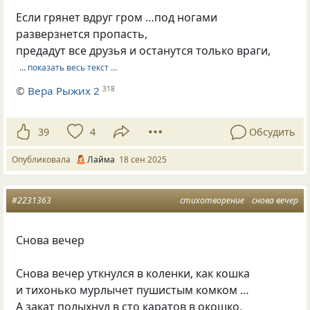
Если грянет вдруг гром …под ногами
разверзнется пропасть,
предадут все друзья и останутся только враги,
… показать весь текст …
©
Вера Рыжих 2
318
39
4
Обсудить
Опубликовала
Лайма
18 сен 2025
#2231363
стихотворение
снова вечер
Снова вечер
Снова вечер уткнулся в коленки, как кошка
и тихонько мурлычет пушистым комком …
А закат полыхнул в сто каратов в окошко,