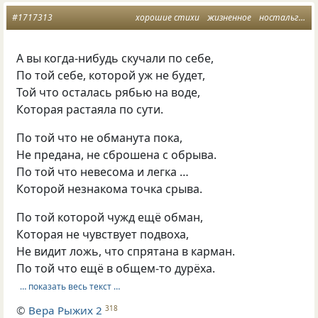
#1717313
хорошие стихи
жизненное
ностальгическое
А вы когда-нибудь скучали по себе,
По той себе, которой уж не будет,
Той что осталась рябью на воде,
Которая растаяла по сути.
По той что не обманута пока,
Не предана, не сброшена с обрыва.
По той что невесома и легка …
Которой незнакома точка срыва.
По той которой чужд ещё обман,
Которая не чувствует подвоха,
Не видит ложь, что спрятана в карман.
По той что ещё в общем-то дурёха.
… показать весь текст …
©
Вера Рыжих 2
318