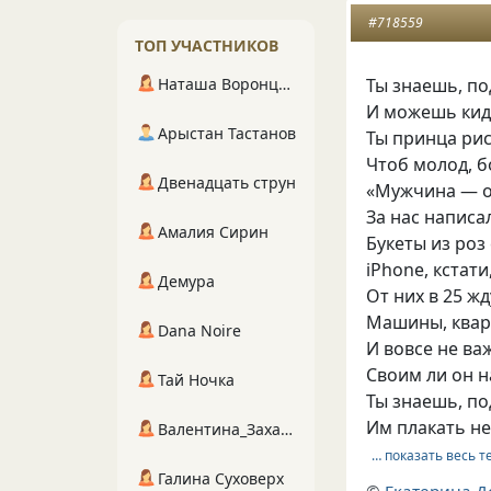
#718559
ТОП УЧАСТНИКОВ
Наташа Воронцова
Ты знаешь, по
И можешь кида
Арыстан Тастанов
Ты принца ри
Чтоб молод, б
Двенадцать струн
«Мужчина — он
За нас написа
Амалия Сирин
Букеты из роз
iPhone, кстат
Демура
От них в 25 ж
Машины, квар
Dana Noire
И вовсе не ва
Cвоим ли он н
Тай Ночка
Ты знаешь, по
Им плакать не
Валентина_Захарова
… показать весь т
Галина Суховерх