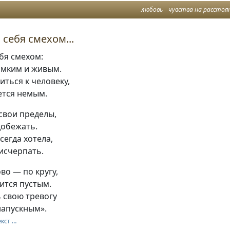
любовь
чувства на расстоя
себя смехом...
бя смехом:
омким и живым.
иться к человеку,
ется немым.
 свои пределы,
добежать.
всегда хотела,
исчерпать.
во — по кругу,
вится пустым.
 свою тревогу
апускным».
екст …