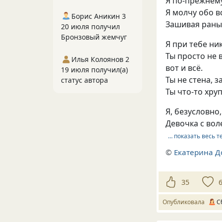
Я по-прежнем
Я молчу обо в
Борис Аникин 3
Зашивая раны 
20 июля получил
Бронзовый жемчуг
Я при тебе ник
Ты просто не
Илья Колоянов 2
вот и всё.
19 июля получил(а)
Ты не стена, з
статус автора
Ты что-то хруп
Я, безусловно
Девочка с вол
… показать весь т
©
Екатерина Д
35
Опубликовала
С