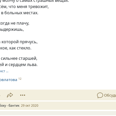
у молчу о самых страшных вещах.
сём, что меня тревожит,
в больных местах.
огда не плачу,
 выдержишь,
а которой прячусь,
кое, как стекло.
, сильнее старшей,
ей и сердцем льва.
екст …
овлатова
12
6
Обсуд
боку - бантик
29 окт 2020