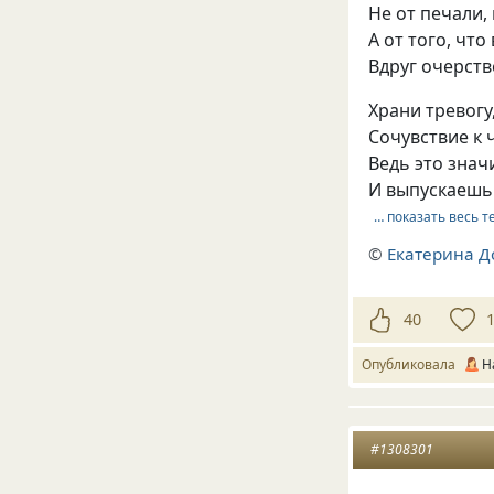
Не от печали, 
А от того, что
Вдруг очерств
Храни тревогу,
Сочувствие к 
Ведь это знач
И выпускаешь 
… показать весь т
©
Екатерина Д
40
Опубликовала
Н
#1308301