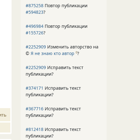
#875258
Повтор публикации
#594823
?
#496984
Повтор публикации
#155726
?
#2252909
Изменить авторство на
©
Я не знаю кто автор
?
0
#2252909
Исправить текст
публикации?
#374171
Исправить текст
публикации?
#367716
Исправить текст
ить
публикации?
#812418
Исправить текст
публикации?