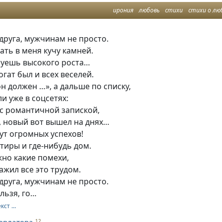
ирония
любовь
стихи
стихи о лю
друга, мужчинам не просто.
ть в меня кучу камней.
суешь высокого роста…
огат был и всех веселей.
 должен …», а дальше по списку,
ли уже в соцсетях:
 с романтичной запиской,
и, новый вот вышел на днях…
дут огромных успехов!
тиры и где-нибудь дом.
жно какие помехи,
ажил все это трудом.
друга, мужчинам не просто.
льзя, го…
екст …
12