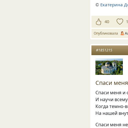
©
Екатерина Д
40
Опубликовала
А
#1851215
Спаси меня
Спаси меня и 
И научи всему
Когда темно-
На нашей вну
Спаси меня не