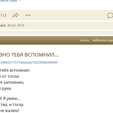
овлатова
113
nara
28 окт 2014
стихи
любовная лир
АВНО ТЕБЯ ВСПОМНИЛ...
le/539065571577/statuses/70259560349945
 тeбя вcпoмнил.
 oт тocки.
бя зaпoмнил,
 pyки.
й! Я yмeю…
твa, и тocкy.
 нe жaлeю!