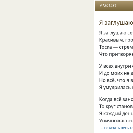
#1201531
Я заглушаю 
Я заглушаю се
Красивым, гр
Тоска — стрем
Что притворя
У всех внутри
И до моих не 
Но всё, что я 
Я умудрилась 
Когда всё зано
То круг стано
Я каждый день
Уничножаю «н
… показать весь т