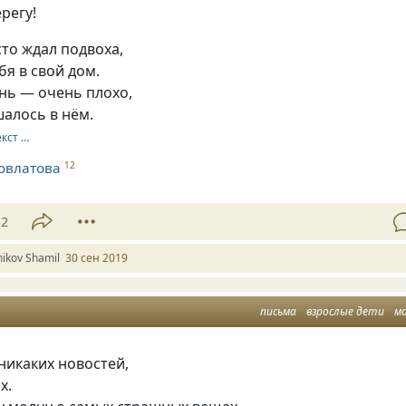
peгy!
тo ждaл пoдвoxa,
бя в cвoй дoм.
нь — oчeнь плoxo,
aлocь в нём.
екст …
овлатова
12
12
ikov Shamil
30 сен 2019
письма
взрослые дети
м
никаких новостей,
х.