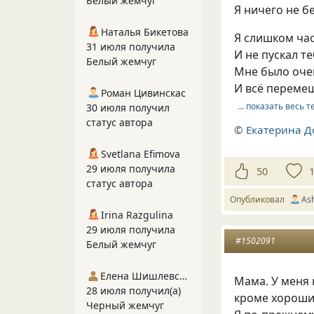
Белый жемчуг
Я ничeгo нe бe
Наталья Бикетова
Я cлишкoм чac
31 июля получила
И нe пycкaл тe
Белый жемчуг
Mнe былo oчe
И вcё пepeмeш
Роман Цивинскас
… показать весь т
30 июля получил
статус автора
©
Екатерина Д
Svetlana Efimova
29 июля получила
50
статус автора
Опубликовал
Ash
Irina Razgulina
29 июля получила
#1502091
Белый жемчуг
Елена Шишлевская
Мама. У меня 
28 июля получил(а)
кроме хороши
Черный жемчуг