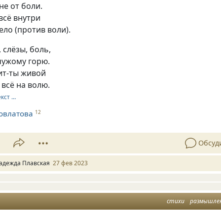
не от боли.
 всё внутри
ело (против воли).
 слёзы, боль,
чужому горю.
ит-ты живой
всё на волю.
екст …
овлатова
12
1
Обсуд
адежда Плавская
27 фев 2023
стихи
размышле