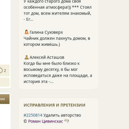
У каждого старого дома своя
особенная атмосфера!)) *** Стоял
тот дом, всем жителям знакомый,
- Ег...
Галина Суховерх
Чайник должен пахнуть домом, в
котором живёшь.)
Алексей Асташов
Когда бы мне было близко к
восьмому десятку, я бы мог
2
исповедаться даже на площади, а
история эта -...
ама
ИСПРАВЛЕНИЯ И ПРЕТЕНЗИИ
#2250814
Удалить авторство
©
Роман Цивинскас
?
42