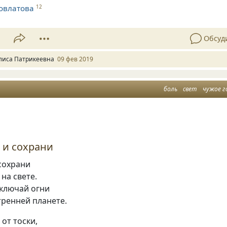
овлатова
12
1
Обсуд
лиса Патрикеевна
09 фев 2019
боль
свет
чужое г
 и сохрани
сохрани
 на свете.
включай огни
тренней планете.
 от тоски,