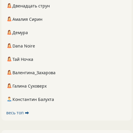
Двенадцать струн
Амалия Сирин
Демура
Dana Noire
Тай Ночка
Валентина_Захарова
Галина Суховерх
Константин Балухта
весь топ ⮕