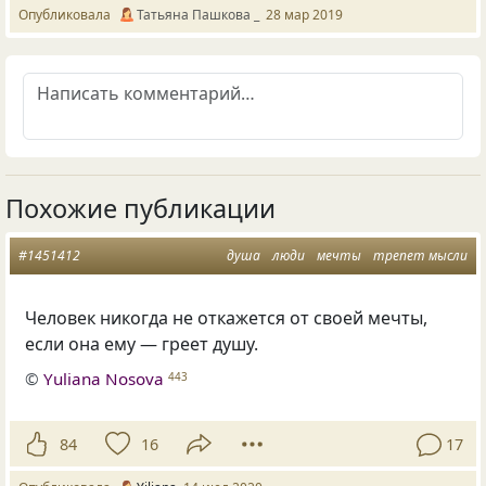
Опубликовала
Татьяна Пашкова _
28 мар 2019
Похожие публикации
#1451412
душа
люди
мечты
трепет мысли
Человек никогда не откажется от своей мечты,
если она ему — греет душу.
©
Yuliana Nosova
443
84
16
17