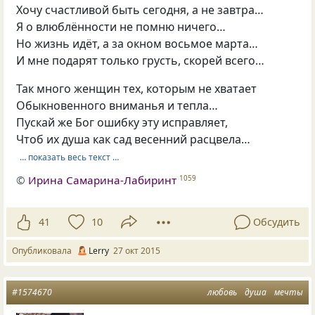
Хочу счастливой быть сегодня, а не завтра…
Я о влюблённости не помню ничего…
Но жизнь идёт, а за окном восьмое марта…
И мне подарят только грусть, скорей всего…
Так много женщин тех, которым не хватает
Обыкновенного вниманья и тепла…
Пускай же Бог ошибку эту исправляет,
Чтоб их душа как сад весенний расцвела…
… показать весь текст …
©
Ирина Самарина-Лабиринт
1059
41
10
Обсудить
Опубликовала
Lerry
27 окт 2015
#1574670
любовь
душа
мечты