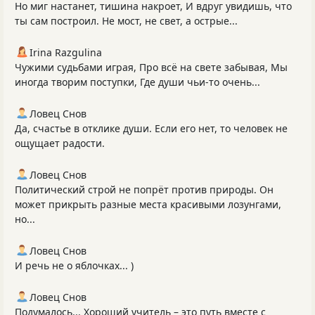
Но миг настанет, тишина накроет, И вдруг увидишь, что
ты сам построил. Не мост, не свет, а острые...
Irina Razgulina
Чужими судьбами играя, Про всё на свете забывая, Мы
иногда творим поступки, Где души чьи-то очень...
Ловец Снов
Да, счастье в отклике души. Если его нет, то человек не
ощущает радости.
Ловец Снов
Политический строй не попрёт против природы. Он
может прикрыть разные места красивыми лозунгами,
но...
Ловец Снов
И речь не о яблочках... )
Ловец Снов
Подумалось... Хороший учитель – это путь вместе с