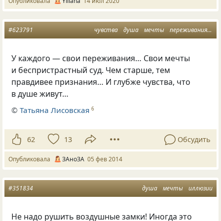
Опубликовала
Yiliana
14 июл 2020
#623791
чувства
душа
мечты
переживания
мы
У каждого — свои переживания… Свои мечты
и беспристрастный суд. Чем старше, тем
правдивее признания… И глубже чувства, что
в душе живут…
©
Татьяна Лисовская
6
62
13
Обсудить
Опубликовала
ЗАноЗА
05 фев 2014
#351834
душа
мечты
иллюзии
Не надо рушить воздушные замки! Иногда это