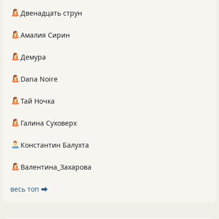
Двенадцать струн
Амалия Сирин
Демура
Dana Noire
Тай Ночка
Галина Суховерх
Константин Балухта
Валентина_Захарова
весь топ ⮕