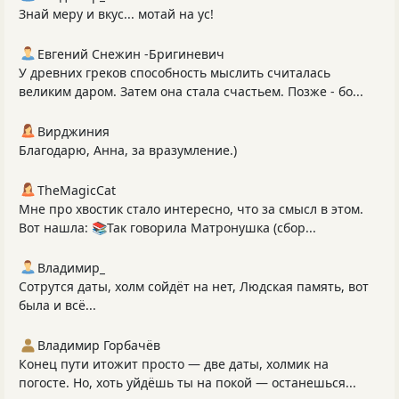
Знай меру и вкус... мотай на ус!
Евгений Снежин -Бригиневич
У древних греков способность мыслить считалась
великим даром. Затем она стала счастьем. Позже - бо...
Вирджиния
Благодарю, Анна, за вразумление.)
TheMagicCat
Мне про хвостик стало интересно, что за смысл в этом.
Вот нашла: 📚Так говорила Матронушка (сбор...
Владимир_
Сотрутся даты, холм сойдёт на нет, Людская память, вот
была и всё...
Владимир Горбачёв
Конец пути итожит просто — две даты, холмик на
погосте. Но, хоть уйдёшь ты на покой — останешься...