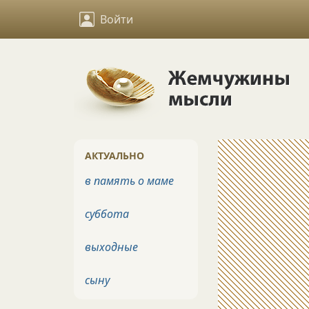
Войти
АКТУАЛЬНО
в память о маме
суббота
выходные
сыну