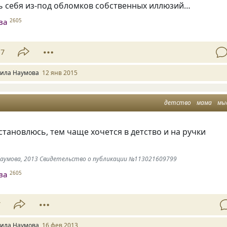
ь себя из-под обломков собственных иллюзий…
ва
2605
17
ила Наумова
12 янв 2015
детство
мама
мы
становлюсь, тем чаще хочется в детство и на ручки
 Наумова, 2013 Свидетельство о публикации №113021609799
ва
2605
7
ила Наумова
16 фев 2013