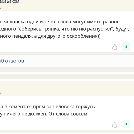
абаБахом
ад
го человека одни и те же слова могут иметь разное
одного "соберись тряпка, что ню ню распустил", будут,
ного пендаля, а для другого оскорбления))
2
50 ответов
ад
а в коментах, прям за человека горжусь.
у ничего не должен. От слова совсем.
1