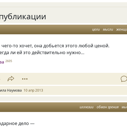
публикации
цели
мысли
женщ
чего-то хочет, она добьется этого любой ценой.
сегда ли ей это действительно нужно…
ва
2605
8
ила Наумова
10 апр 2013
иллюзии
обман зрения
мы
одарное дело —