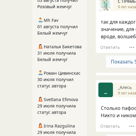
03 августа получил
С ПРямБ
Розовый жемчуг
9 лет наз
Mh Fav
так для каждо
01 августа получил
значение, для 
Белый жемчуг
вроде, волшеб
Наталья Бикетова
Ответить
31 июля получила
Белый жемчуг
Показать 
Роман Цивинскас
30 июля получил
статус автора
_Алесь
_
9 лет наз
Svetlana Efimova
29 июля получила
Столько пафос
статус автора
Никто и ником
Irina Razgulina
Ответить
29 июля получила