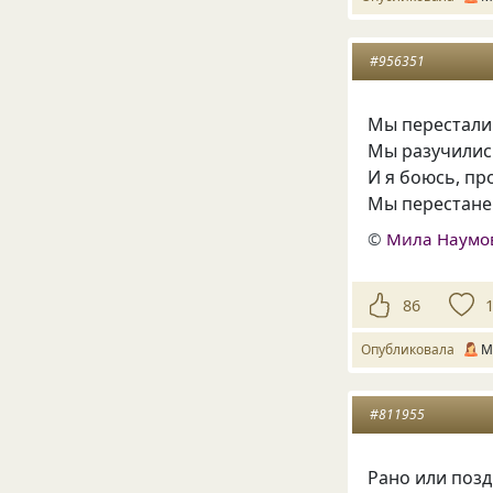
#956351
Мы перестали 
Мы разучилис
И я боюсь, пр
Мы перестане
©
Мила Наумо
86
Опубликовала
М
#811955
Рано или позд