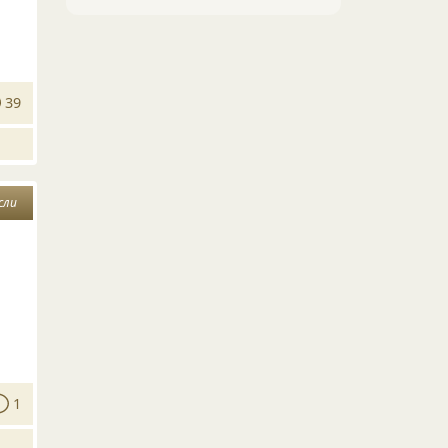
39
сли
1