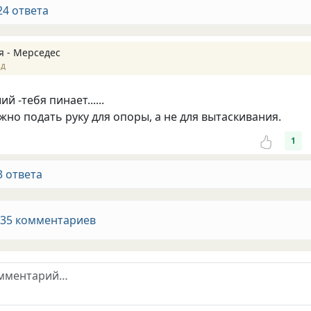
24 ответа
я - Мерседес
ад
й -тебя пинает......
жно подать руку для опоры, а не для вытаскивания.
1
3 ответа
 35 комментариев