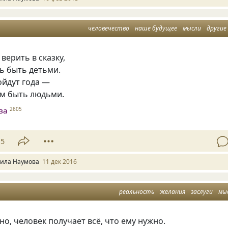
человечество
наше будущее
мысли
другие
верить в сказку,
ь быть детьми.
ойдут года —
м быть людьми.
ва
2605
15
ила Наумова
11 дек 2016
реальность
желания
заслуги
мы
но, человек получает всё, что ему нужно.