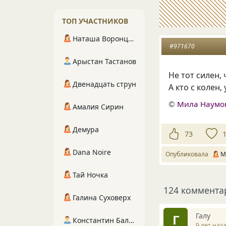
ТОП УЧАСТНИКОВ
Наташа Воронцова
#971670
Арыстан Тастанов
Не тот силен,
Двенадцать струн
А кто с колен
©
Мила Наумо
Амалия Сирин
Демура
73
Dana Noire
Опубликовала
М
Тай Ночка
124 коммента
Галина Суховерх
Галу
Г
Константин Балухта
9 лет наз