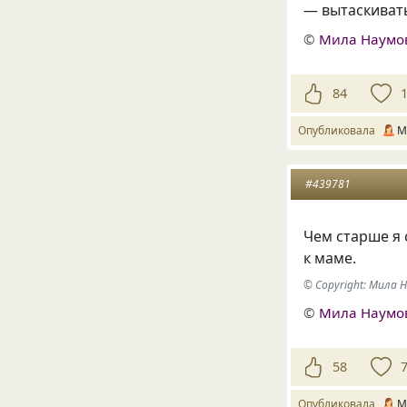
— вытаскиват
©
Мила Наумо
84
Опубликовала
М
#439781
Чем старше я 
к маме.
© Copyright: Мила
©
Мила Наумо
58
Опубликовала
М