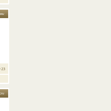
 мы
23
сли