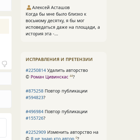
Алексей Асташов
Когда бы мне было близко к
восьмому десятку, я бы мог
исповедаться даже на площади, а
история эта -...
ИСПРАВЛЕНИЯ И ПРЕТЕНЗИИ
#2250814
Удалить авторство
©
Роман Цивинскас
?
44
#875258
Повтор публикации
#594823
?
#496984
Повтор публикации
#155726
?
#2252909
Изменить авторство на
©
Я не знаю кто автор
?
0