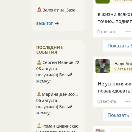
Валентина_Захарова
в жизни всякое
точно...поднят
весь топ ⮕
Ответить
Показать 
ПОСЛЕДНИЕ
СОБЫТИЯ
Сергей Иванов 22
Надя А
08 августа
9 лет наз
получил(а) Белый
жемчуг
Не усложняяяяй
позавидовать!
Марина Денисова 5
06 августа
Ответить
получил(а) Белый
жемчуг
Показать 
Роман Цивинскас