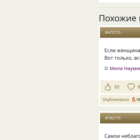
Похожие 
#473715
Если женщина 
Вот только, в
©
Мила Наумо
65
Опубликовала
М
#742175
Самое неблаг