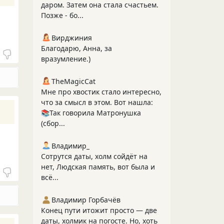
даром. Затем она стала счастьем.
Позже - бо...
Вирджиния
Благодарю, Анна, за
вразумление.)
TheMagicCat
Мне про хвостик стало интересно,
что за смысл в этом. Вот нашла:
📚Так говорила Матронушка
(сбор...
Владимир_
Сотрутся даты, холм сойдёт на
нет, Людская память, вот была и
всё...
Владимир Горбачёв
Конец пути итожит просто — две
даты, холмик на погосте. Но, хоть