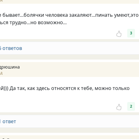
 бывает...болячки человека закаляют...пинать умеют,это
ься трудно...но возможно...
3
6 ответов
ндрюшина
ад
))) Да так, как здесь относятся к тебе, можно только
2
1 ответ