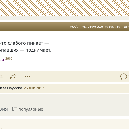
люди
человеческие качества
мы
 что слабого пинает —
, упавших — поднимает.
ва
2605
12
ила Наумова
25 янв 2017
рия
популярные
ад