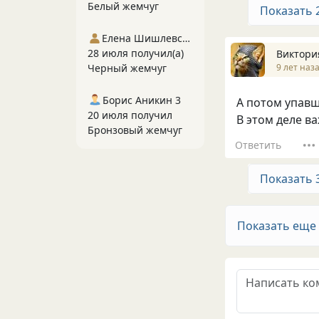
Белый жемчуг
Показать 
Елена Шишлевская
28 июля получил(а)
Виктори
9 лет наз
Черный жемчуг
Борис Аникин 3
А потом упавши
20 июля получил
В этом деле ва
Бронзовый жемчуг
Ответить
Показать 
Показать еще