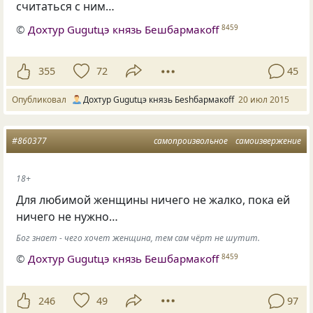
считаться с ним…
©
Дохтур Gugutцэ князь Бешбармакоff
8459
355
72
45
Опубликовал
Дохтур Gugutцэ князь Беshбармакоff
20 июл 2015
#860377
самопроизвольное
самоизвержение
18+
Для любимой женщины ничего не жалко, пока ей
ничего не нужно…
Бог знает - чего хочет женщина, тем сам чёрт не шутит.
©
Дохтур Gugutцэ князь Бешбармакоff
8459
246
49
97