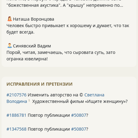
"божественная акустика". А "крышу" непременно по...
Наташа Воронцова
Человек быстро привыкает к хорошему и думает, что так
будет всегда.
Синявский Вадим
Порой, читая, замечаешь, что сыровата суть, зато
огранка ювелирна!
ИСПРАВЛЕНИЯ И ПРЕТЕНЗИИ
#2107576
Изменить авторство на ©
Светлана
Володина
Художественный фильм «Ищите женщину»
?
1
#1886781
Повтор публикации
#50807
?
#1347568
Повтор публикации
#50807
?