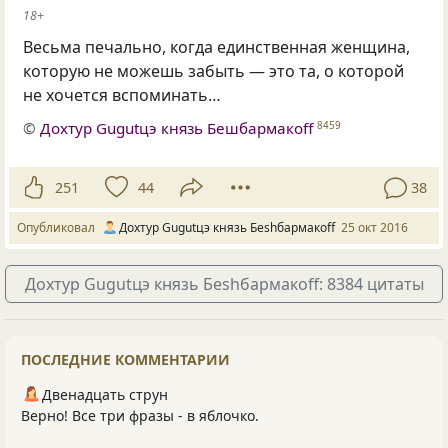
18+
Весьма печально, когда единственная женщина,
которую не можешь забыть — это та, о которой
не хочется вспоминать…
©
Дохтур Gugutцэ князь Бешбармакоff
8459
251
44
38
Опубликовал
Дохтур Gugutцэ князь Беshбармакоff
25 окт 2016
Дохтур Gugutцэ князь Беshбармакоff: 8384 цитаты
ПОСЛЕДНИЕ КОММЕНТАРИИ
Двенадцать струн
Верно! Все три фразы - в яблочко.