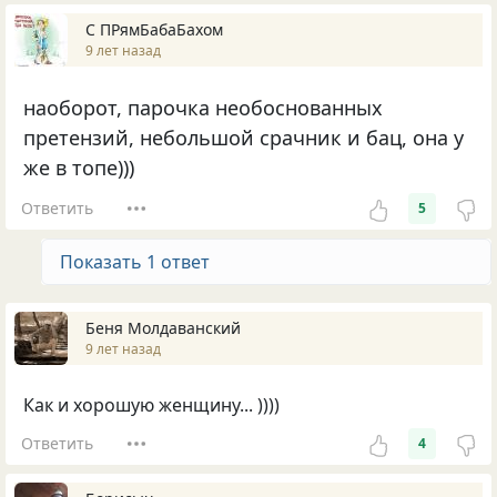
С ПРямБабаБахом
9 лет назад
наоборот, парочка необоснованных
претензий, небольшой срачник и бац, она у
же в топе)))
Ответить
5
Показать 1 ответ
Беня Молдаванский
9 лет назад
Как и хорошую женщину... ))))
Ответить
4