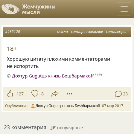
#935120
мысли
самопроизвольное
самоизвержение
18+
Хорошую цитату плохими комментаторами
не испортить
©
Дохтур Gugutцэ князь Бешбармакоff
8459
127
8
23
Опубликовал
Дохтур Gugutцэ князь Беshбармакоff
07 мар 2017
23 комментария
популярные