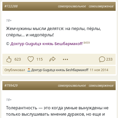
#722288
самопроизвольное
самоизвержение
18+
Жемчужины мысли делятся: на перлы, пёрлы,
спёрлы… и недопёрлы!
©
Дохтур Gugutцэ князь Бешбармакоff
8459
623
115
233
Опубликовал
Дохтур Gugutцэ князь Беshбармакоff
11 ноя 2014
#799429
самопроизвольное
самоизвержение
18+
Толерантность — это когда умные вынуждены не
только выслушивать мнение дураков, но еще и