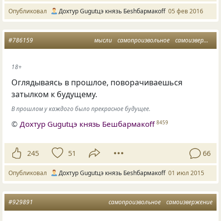
Опубликовал
Дохтур Gugutцэ князь Беshбармакоff
05 фев 2016
#786159
мысли
самопроизвольное
самоизвержение
18+
Оглядываясь в прошлое, поворачиваешься
затылком к будущему.
В прошлом у каждого было прекрасное будущее.
©
Дохтур Gugutцэ князь Бешбармакоff
8459
245
51
66
Опубликовал
Дохтур Gugutцэ князь Беshбармакоff
01 июл 2015
#929891
самопроизвольное
самоизвержение