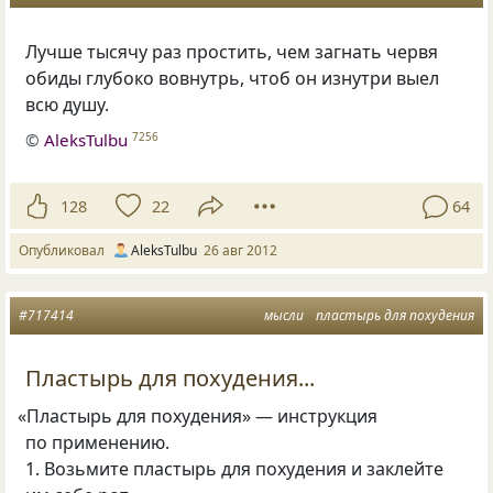
Лучше тысячу раз простить, чем загнать червя
обиды глубоко вовнутрь, чтоб он изнутри выел
всю душу.
©
AleksTulbu
7256
128
22
64
Опубликовал
AleksTulbu
26 авг 2012
#717414
мысли
пластырь для похудения
Пластырь для похудения...
«
Пластырь для похудения» — инструкция
по применению.
1. Возьмите пластырь для похудения и заклейте