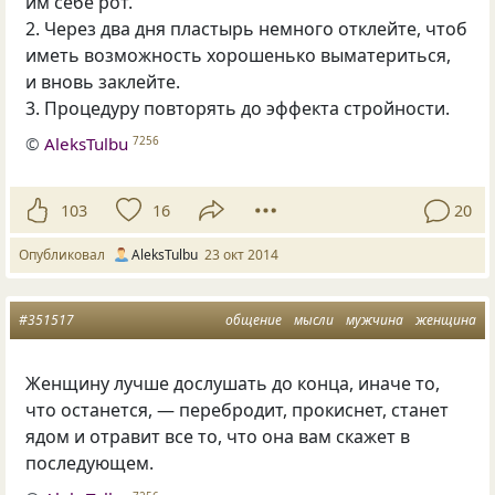
им себе рот.
2. Через два дня пластырь немного отклейте, чтоб
иметь возможность хорошенько выматериться,
и вновь заклейте.
3. Процедуру повторять до эффекта стройности.
©
AleksTulbu
7256
103
16
20
Опубликовал
AleksTulbu
23 окт 2014
#351517
общение
мысли
мужчина
женщина
Женщину лучше дослушать до конца
,
иначе то
,
что останется, — перебродит
,
прокиснет
,
станет
ядом и отравит все то
,
что она вам скажет в
последующем.