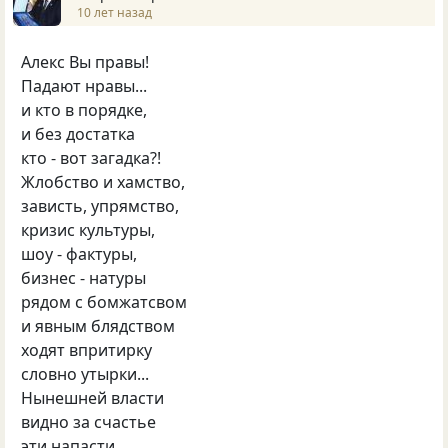
10 лет назад
Алекс Вы правы!
Падают нравы...
и кто в порядке,
и без достатка
кто - вот загадка?!
Жлобство и хамство,
зависть, упрямство,
кризис культуры,
шоу - фактуры,
бизнес - натуры
рядом с бомжатсвом
и явным блядством
ходят впритирку
словно утырки...
Нынешней власти
видно за счастье
эти напасти...