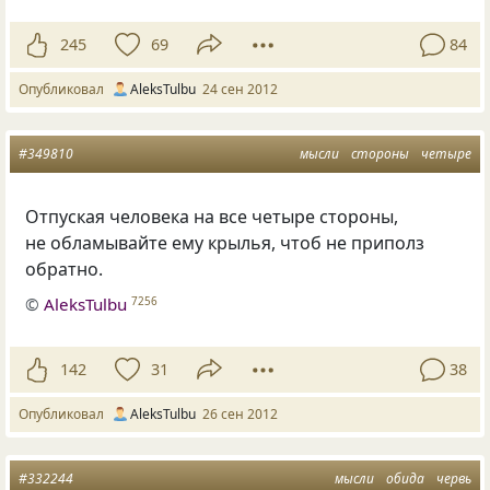
245
69
84
Опубликовал
AleksTulbu
24 сен 2012
#349810
мысли
стороны
четыре
Отпуская человека на все четыре стороны,
не обламывайте ему крылья, чтоб не приполз
обратно.
©
AleksTulbu
7256
142
31
38
Опубликовал
AleksTulbu
26 сен 2012
#332244
мысли
обида
червь