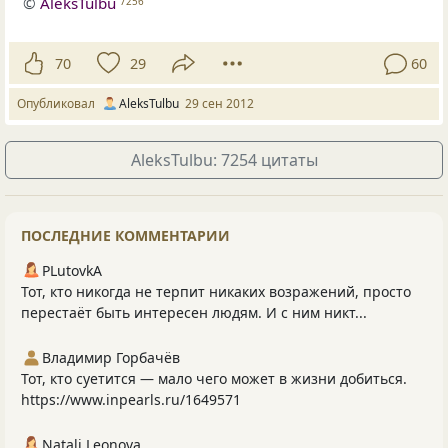
©
AleksTulbu
7256
70
29
60
Опубликовал
AleksTulbu
29 сен 2012
AleksTulbu: 7254 цитаты
ПОСЛЕДНИЕ КОММЕНТАРИИ
PLutоvkА
Тот, кто никогда не терпит никаких возражений, просто
перестаёт быть интересен людям. И с ним никт...
Владимир Горбачёв
Тот, кто суетится — мало чего может в жизни добиться.
https://www.inpearls.ru/1649571
Natali Leonova