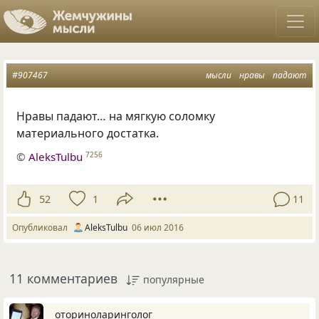
#907467
мысли
нравы
падают
Нравы падают… на мягкую соломку
материального достатка.
©
AleksTulbu
7256
52
1
11
Опубликовал
AleksTulbu
06 июл 2016
11 комментариев
популярные
оториноларинголог