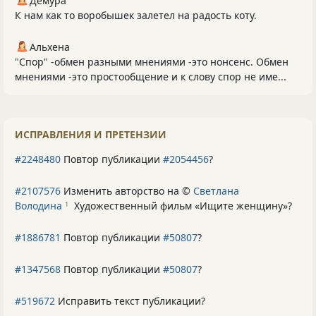
Демура
К нам как то воробышек залетел на радость коту.
Альхена
"Спор" -обмен разными мнениями -это нонсенс. Обмен
мнениями -это простообщение и к слову спор не име...
ИСПРАВЛЕНИЯ И ПРЕТЕНЗИИ
#2248480
Повтор публикации
#2054456
?
#2107576
Изменить авторство на ©
Светлана
Володина
Художественный фильм «Ищите женщину»
?
1
#1886781
Повтор публикации
#50807
?
#1347568
Повтор публикации
#50807
?
#519672
Исправить текст публикации?