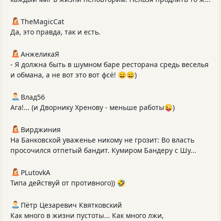
TheMagicCat
Да, это правда, так и есть.
АнжеликаЯ
- Я должна быть в шумном баре ресторана средь веселья
и обмана, а не вот это вот фсё! 😄😄)
Влад56
Ага!... (и Дворнику Хренову - меньше работы😜)
Вирджиния
На Банковской уваженье никому не грозит: Во власть
просочился отпетый бандит. Кумиром Бандеру с Шу...
PLutоvkА
Типа действуй от противного)) 🤣
Пётр Цезаревич Квятковский
Как много в жизни пустоты... Как много лжи,