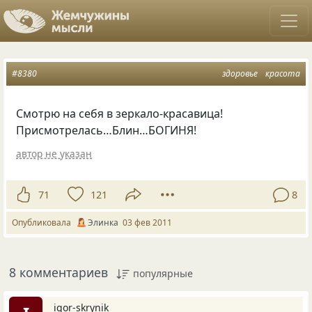
#8380
здоровье
красота
Смотрю на себя в зеркало-красавица!
Присмотрелась…Блин…БОГИНЯ!
автор не указан
71
121
8
Опубликовала
Элинка
03 фев 2011
8 комментариев
популярные
igor-skrynik