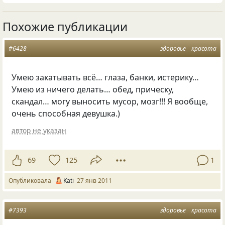
Похожие публикации
#6428
здоровье
красота
Умею закатывать всё… глаза, банки, истерику…
Умею из ничего делать… обед, прическу,
скандал… могу выносить мусор, мозг!!! Я вообще,
очень способная девушка.)
автор не указан
69
125
1
Опубликовала
Kati
27 янв 2011
#7393
здоровье
красота