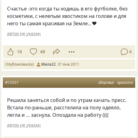
Счастье -это когда ты ходишь в его футболке, без
косметики, с нелепым хвостиком на голове и для
него ты самая красивая на Земле…♥ ​
автор не указан
18
48
4
Опубликовал(а)
Мила22
31 янв 2011
#15557
здоровье
красота
Решила заняться собой и по утрам качать пресс.
Встала по-раньше, расстелила на полу одеяло,
легла и … заснула. Опоздала на работу
(
(((
автор не указан