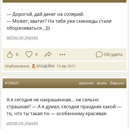
— Дорогой, дай денег на солярий.
— Может, хватит? На тебя уже скинхеды стали
оборачиваться…)))
автор не указан
6
4
Обсудить
Опубликовала
ЗЛОДЕЙКА
15 авг 2011
#109021
красота
жизнь
девушки
А я сегодня не накрашенная… не сильно
страшная? — А я думал, сегодня праздник какой —
то, что ты такая по — особенному красивая.
автор не указан