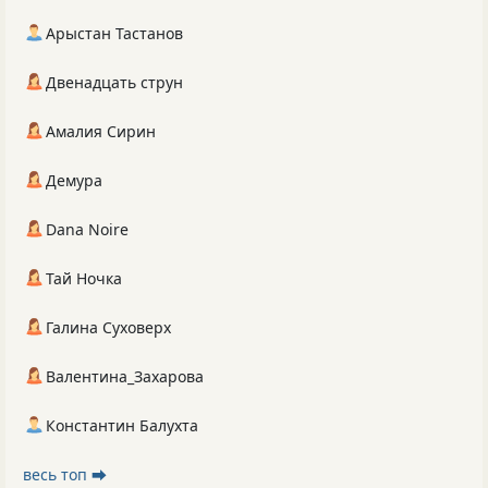
Арыстан Тастанов
Двенадцать струн
Амалия Сирин
Демура
Dana Noire
Тай Ночка
Галина Суховерх
Валентина_Захарова
Константин Балухта
весь топ ⮕