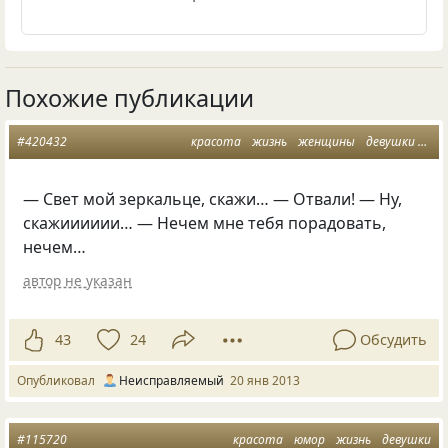
Похожие публикации
#420432
красота
жизнь
женщины
девушки
при
— Свет мой зеркальце, скажи… — Отвали! — Ну,
скажииииии… — Нечем мне тебя порадовать,
нечем…
автор не указан
43
24
Обсудить
Опубликовал
Неисправляемый
20 янв 2013
#115720
красота
юмор
жизнь
девушки