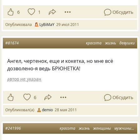
6
1
Обсудить
Опубликовала
LyBiMaY
29 июл 2011
#81674
красота
жизнь
девушки
Ангел, чертенок, еще и кокетка, но мне всё
дозволено-я ведь БРЮНЕТКА!
автор не указан
6
Обсудить
Опубликовал(а)
demio
28 мая 2011
#241996
красота
жизнь
женщины
мужчины
де