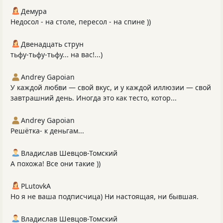
Демура
Недосол - на столе, пересол - на спине ))
Двенадцать струн
тьфу-тьфу-тьфу... на вас!...)
Andrey Gapoian
У каждой любви — свой вкус, и у каждой иллюзии — свой
завтрашний день. Иногда это как тесто, котор...
Andrey Gapoian
Решётка- к деньгам...
Владислав Шевцов-Томский
А похожа! Все они такие ))
PLutоvkА
Но я не ваша подписчица) Ни настоящая, ни бывшая.
Владислав Шевцов-Томский