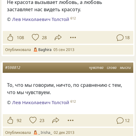
Не красота вызывает любовь, а любовь
заставляет нас видеть красоту.
©
Лев Николаевич Толстой
612
108
28
18
Опубликовала
Baghira
05 сен 2013
#598812
чувства
слова
мысли
То, что мы говорим, ничто, по сравнению с тем,
что мы чувствуем.
©
Лев Николаевич Толстой
612
92
23
12
Опубликовала
_ Irisha_
02 дек 2013