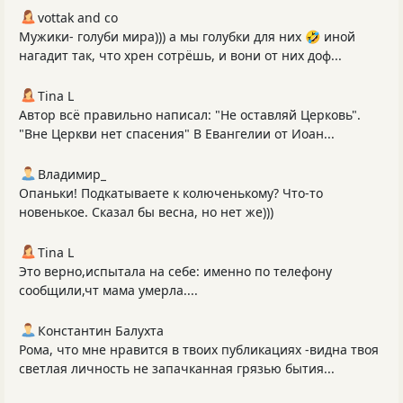
vottak and co
Мужики- голуби мира))) а мы голубки для них 🤣 иной
нагадит так, что хрен сотрёшь, и вони от них доф...
Tina L
Автор всё правильно написал: "Не оставляй Церковь".
"Вне Церкви нет спасения" В Евангелии от Иоан...
Владимир_
Опаньки! Подкатываете к колюченькому? Что-то
новенькое. Сказал бы весна, но нет же)))
Tina L
Это верно,испытала на себе: именно по телефону
сообщили,чт мама умерла....
Константин Балухта
Рома, что мне нравится в твоих публикациях -видна твоя
светлая личность не запачканная грязью бытия...