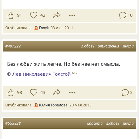
91
42
10
Опубликовала
Dinyli
03 июл 2011
#497222
любовь
отношения
мысли
Без любви жить легче. Но без нее нет смысла.
©
Лев Николаевич Толстой
612
98
43
3
Опубликовала
Юлия Горелова
20 мая 2013
#553828
красота
любовь
мысли