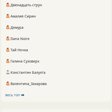
Двенадцать струн
Амалия Сирин
Демура
Dana Noire
Тай Ночка
Галина Суховерх
Константин Балухта
Валентина_Захарова
весь топ ⮕