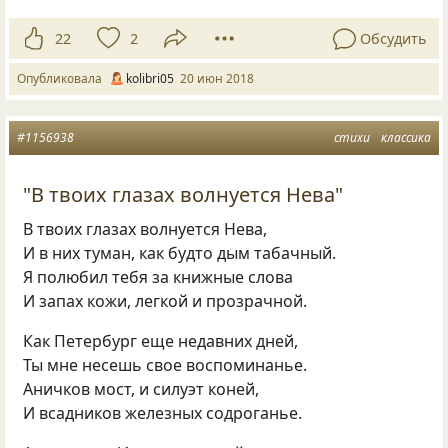
22
2
Обсудить
Опубликовала
kolibri05
20 июн 2018
#1156938
стихи
классика
"В твоих глазах волнуется Нева"
В твоих глазах волнуется Нева,
И в них туман, как будто дым табачный.
Я полюбил тебя за книжные слова
И запах кожи, легкой и прозрачной.
Как Петербург еще недавних дней,
Ты мне несешь свое воспоминанье.
Аничков мост, и силуэт коней,
И всадников железных содроганье.