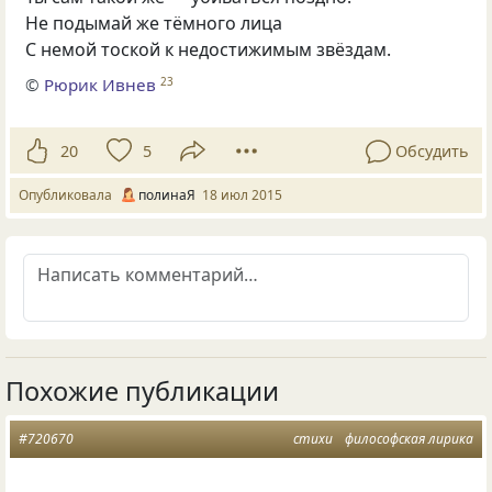
Не подымай же тёмного лица
С немой тоской к недостижимым звёздам.
©
Рюрик Ивнев
23
20
5
Обсудить
Опубликовала
полинаЯ
18 июл 2015
Похожие публикации
#720670
стихи
философская лирика