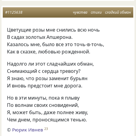
#1125638
чувства
стихи
сладкий обман
Цветущие розы мне снились всю ночь
В садах золотых Апшерона.
Казалось мне
,
было все это точь-в-точь
,
Как в сказке
,
любовью рожденной.
Надолго ли этот сладчайших обман
,
Снимающий с сердца тревогу?
Я знаю
,
что розы заменит бурьян
И вновь предстоит мне дорога.
Но в эти минуты
,
пока я плыву
По волнам своих сновидений
,
Я
,
может быть
,
даже полнее живу
,
Чем днем
,
проносящимся тенью.
©
Рюрик Ивнев
23