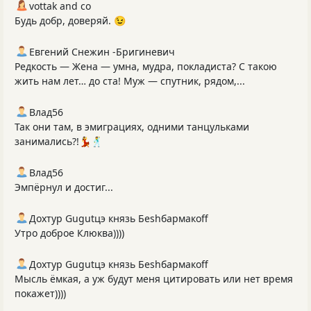
vottak and co
Будь добр, доверяй. 😉
Евгений Снежин -Бригиневич
Редкость — Жена — умна, мудра, покладиста? С такою
жить нам лет… до ста! Муж — спутник, рядом,...
Влад56
Так они там, в эмиграциях, одними танцульками
занимались?!💃🕺
Влад56
Эмпёрнул и достиг...
Дохтур Gugutцэ князь Беshбармакоff
Утро доброе Клюква))))
Дохтур Gugutцэ князь Беshбармакоff
Мысль ёмкая, а уж будут меня цитировать или нет время
покажет))))