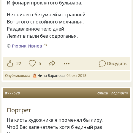
И фонари проклятого бульвара.
Нет ничего безумней и страшней
Вот этого спокойного молчанья,
Раздавленное тело дней
Лежит в пыли без содроганья.
©
Рюрик Ивнев
23
22
5
Обсудить
Опубликовала
Нина Баранова
04 окт 2018
#777528
стихи
портрет
Портрет
На кисть художника я променял бы лиру,
Чтоб Вас запечатлеть хотя б единый раз