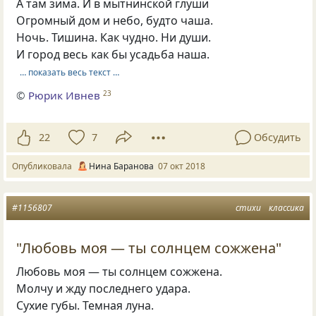
А там зима. И в мытнинской глуши
Огромный дом и небо, будто чаша.
Ночь. Тишина. Как чудно. Ни души.
И город весь как бы усадьба наша.
… показать весь текст …
©
Рюрик Ивнев
23
22
7
Обсудить
Опубликовала
Нина Баранова
07 окт 2018
#1156807
стихи
классика
"Любовь моя — ты солнцем сожжена"
Любовь моя — ты солнцем сожжена.
Молчу и жду последнего удара.
Сухие губы. Темная луна.