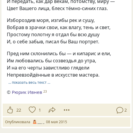
И передать, как дар векам, потомству, миру —
Цвет Вашего лица, блеск тёмно-синих глаз.
Избороздив моря, изгибы рек и сушу,
Вобрав в зрачки свои, как влагу, тень и свет,
Простому полотну я отдал бы всю душу
И, о себе забыв, писал бы Ваш портрет.
Пред ним склонились бы — и кипарис и ели,
Им любовались бы созвездья до утра,
И на его черты завистливо глядели
Непревзойдённые в искусстве мастера.
… показать весь текст …
©
Рюрик Ивнев
23
22
1
2
Опубликовала
___ _
08 мая 2015