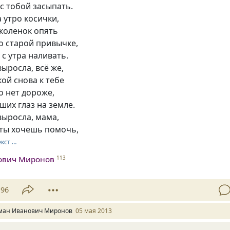
с тобой засыпать.
а утро косички,
коленок опять
о старой привычке,
с утра наливать.
выросла, всё же,
ой снова к тебе
о нет дороже,
их глаз на земле.
выросла, мама,
 ты хочешь помочь,
екст …
ович Миронов
113
96
ман Иванович Миронов
05 мая 2013