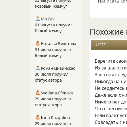
03 августа получил
Розовый жемчуг
Mh Fav
01 августа получил
Похожие 
Белый жемчуг
Наталья Бикетова
#6077
31 июля получила
Белый жемчуг
Берегите свои
Их за шалости
Роман Цивинскас
30 июля получил
Зло своих неу
статус автора
Никогда на ни
Не сердитесь 
Svetlana Efimova
Даже если он
29 июля получила
Ничего нет до
статус автора
Что с ресниче
Если валит уст
Irina Razgulina
Совладать с н
29 июля получила