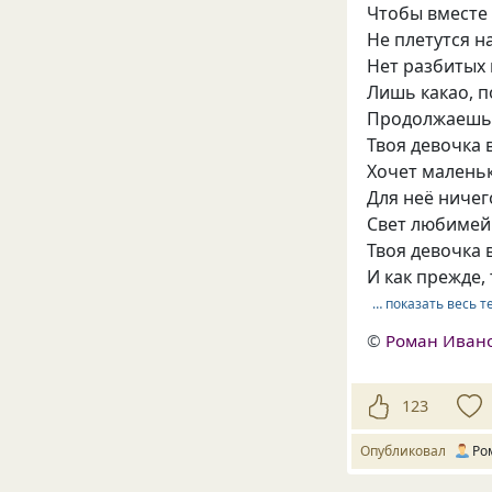
Чтобы вместе 
Не плетутся н
Нет разбитых 
Лишь какао, п
Продолжаешь 
Твоя девочка 
Хочет маленьк
Для неё ничег
Свет любимейш
Твоя девочка 
И как прежде,
… показать весь т
©
Роман Иван
123
Опубликовал
Ро