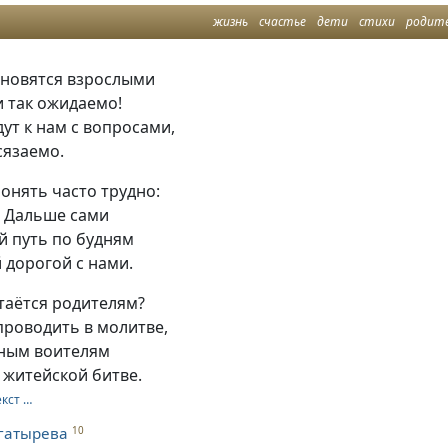
жизнь
счастье
дети
стихи
родит
ановятся взрослыми
и так ожидаемо!
дут к нам с вопросами,
сязаемо.
понять часто трудно:
. Дальше сами
й путь по будням
 дорогой с нами.
таётся родителям?
проводить в молитве,
ным воителям
 житейской битве.
екст …
гатырева
10