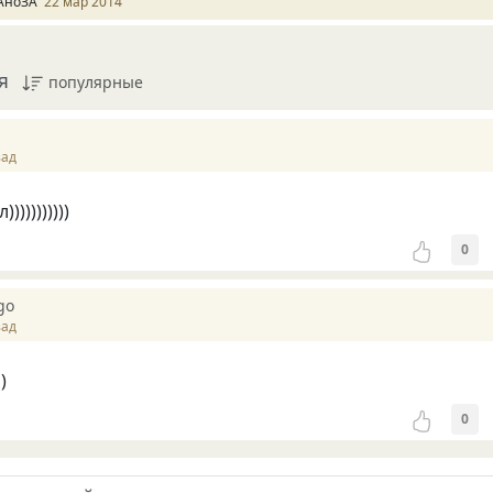
АноЗА
22 мар 2014
я
популярные
зад
)))))))))
0
go
зад
)
0