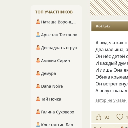
ТОП УЧАСТНИКОВ
Наташа Воронцова
#647243
Арыстан Тастанов
Я видела как 
Двенадцать струн
Два малыша, а
Он нёс детей 
Амалия Сирин
И каждый дума
И лишь Она е
Демура
Обняв крылам
Он встрепенул
Dana Noire
А вслух сказал
Тай Ночка
автор не указан
Галина Суховерх
92
Константин Балухта