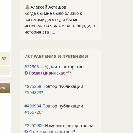
Алексей Асташов
Когда бы мне было близко к
восьмому десятку, я бы мог
исповедаться даже на площади, а
история эта -...
ИСПРАВЛЕНИЯ И ПРЕТЕНЗИИ
52
#2250814
Удалить авторство
©
Роман Цивинскас
?
44
#875258
Повтор публикации
ихи
#594823
?
#496984
Повтор публикации
#155726
?
#2252909
Изменить авторство на
©
Я не знаю кто автор
?
0