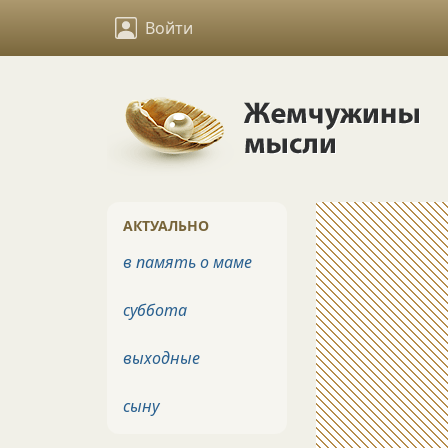
Войти
АКТУАЛЬНО
в память о маме
суббота
выходные
сыну