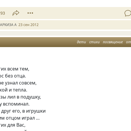
93
АРКИЗА А
23 сен 2012
дети
стихи
посвящение
от
их всем тем,
ос без отца.
не узнал совсем,
ой и тепла.
зы лил в подушку,
у вспоминал.
 друг его, в игрушки
им отцом играл …
их для Вас,