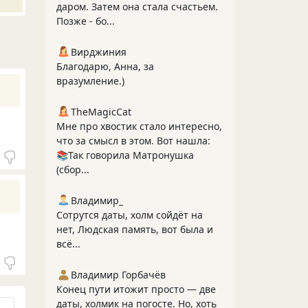
даром. Затем она стала счастьем.
Позже - бо...
Вирджиния
Благодарю, Анна, за
вразумление.)
TheMagicCat
Мне про хвостик стало интересно,
что за смысл в этом. Вот нашла:
📚Так говорила Матронушка
(сбор...
Владимир_
Сотрутся даты, холм сойдёт на
нет, Людская память, вот была и
всё...
Владимир Горбачёв
Конец пути итожит просто — две
даты, холмик на погосте. Но, хоть