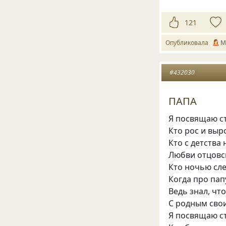
121
Опубликовала
М
#432030
ПАПА
Я посвящаю ст
Кто рос и выр
Кто с детства 
Любви отцовск
Кто ночью сле
Когда про пап
Ведь знал, что
С родным сво
Я посвящаю ст