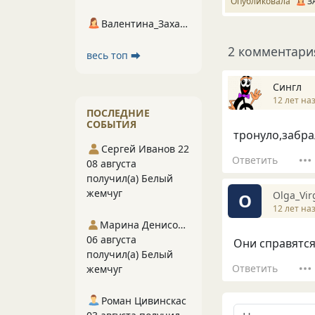
Опубликовала
З
Валентина_Захарова
2 комментари
весь топ ⮕
Сингл
12 лет на
ПОСЛЕДНИЕ
СОБЫТИЯ
тронуло,забрал))
Сергей Иванов 22
Ответить
08 августа
получил(а) Белый
жемчуг
Olga_Vir
O
12 лет на
Марина Денисова 5
06 августа
Они справятся
получил(а) Белый
Ответить
жемчуг
Роман Цивинскас