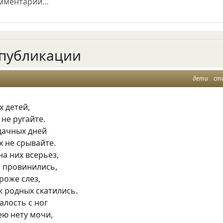
публикации
дети
ст
х детей,
 не ругайте.
дачных дней
х не срывайте.
на них всерьез,
и провинились,
роже слез,
к родных скатились.
алость с ног
ею нету мочи,