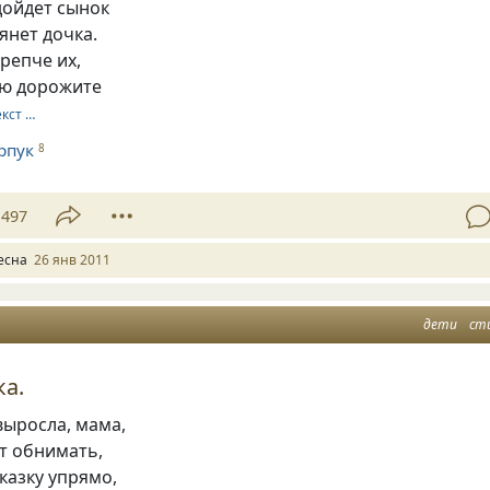
одойдет сынок
янет дочка.
репче их,
ою дорожите
екст …
рпук
8
497
есна
26 янв 2011
дети
ст
ка.
выросла, мама,
т обнимать,
сказку упрямо,