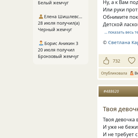
Ну, а к Вам п
Белый жемчуг
Или руки прот
Елена Шишлевская
Обнимите пок
28 июля получил(а)
Детской ласк
Черный жемчуг
… показать весь т
©
Светлана Ка
Борис Аникин 3
20 июля получил
Бронзовый жемчуг
732
Опубликовала
В
#488620
Твоя девоч
Твоя девочка 
И уже не бежи
И не требует 