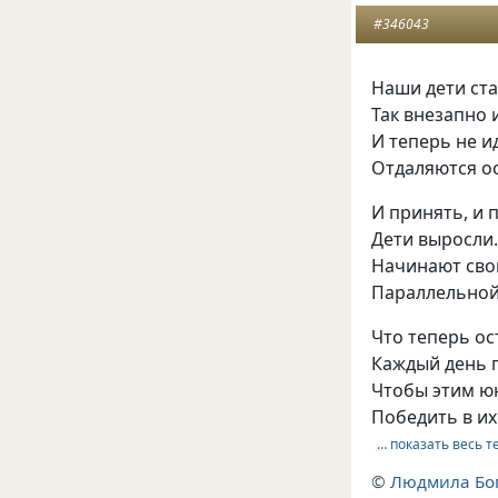
#346043
Наши дети ст
Так внезапно 
И теперь не и
Отдаляются о
И принять, и 
Дети выросли
Начинают сво
Параллельной
Что теперь ос
Каждый день 
Чтобы этим ю
Победить в их
… показать весь т
©
Людмила Бо