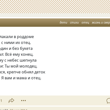
дети
стихи
отец
жизнь и сме
плакали в роддоме
 с ними их отец.
один и без букета
л: Всё ему конец.
му с небес шепнула
и: Ты мой молодец.
ся, крепче обнял деток
: Я вам и мама и отец.
11