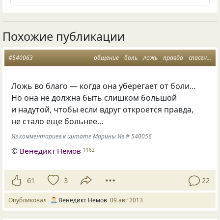
Похожие публикации
#540063
общение
боль
ложь
правда
спасение
Ложь во благо — когда она уберегает от боли…
Но она не должна быть слишком большой
и надутой, чтобы если вдруг откроется правда,
не стало еще больнее…
Из комментариев к цитате Марины Ив # 540056
©
Венедикт Немов
1162
61
3
22
Опубликовал
Венедикт Немов
09 авг 2013