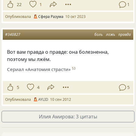
22
1
1
Опубликовала
Сфера Разума
10 окт 2023
#340827
боль
ложь
правда
Вот вам правда о правде: она болезненна,
поэтому мы лжём.
Сериал «Анатомия страсти»
53
5
4
5
Опубликовала
AYLID
10 сен 2012
Илия Амирова: 3 цитаты