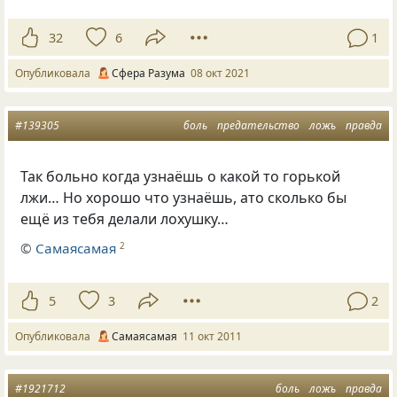
32
6
1
Опубликовала
Сфера Разума
08 окт 2021
#139305
боль
предательство
ложь
правда
Так больно когда узнаёшь о какой то горькой
лжи… Но хорошо что узнаёшь, ато сколько бы
ещё из тебя делали лохушку…
©
Самаясамая
2
5
3
2
Опубликовала
Самаясамая
11 окт 2011
#1921712
боль
ложь
правда