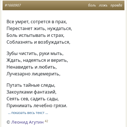
#1660907
боль
ложь
правда
Все умрет, сотрется в прах,
Перестанет жить, нуждаться,
Боль испытывать и страх,
Соблазнять и возбуждаться,
Зубы чистить, руки мыть,
Ждать, надеяться и верить,
Ненавидеть и любить,
Лучезарно лицемерить,
Путать тайные следы,
Закоулками фантазий,
Сеять сев, садить сады,
Принимать лечебно грязи.
… показать весь текст …
©
Леонид Агутин
42