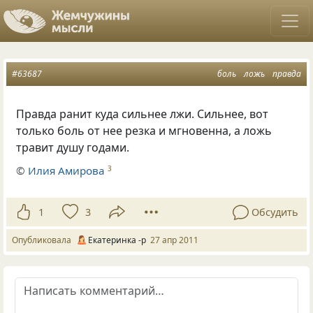
#63687
боль
ложь
правда
Правда ранит куда сильнее лжи. Сильнее, вот
только боль от нее резка и мгновенна, а ложь
травит душу годами.
©
Илия Амирова
3
1
3
Обсудить
Опубликовала
Екатеринка -р
27 апр 2011