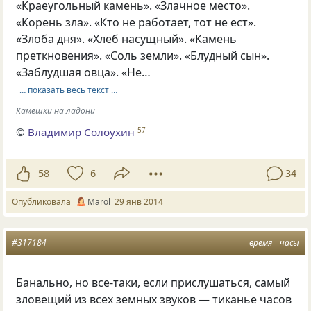
«Краеугольный камень». «Злачное место».
«Корень зла». «Кто не работает, тот не ест».
«Злоба дня». «Хлеб насущный». «Камень
преткновения». «Соль земли». «Блудный сын».
«Заблудшая овца». «Не…
… показать весь текст …
Камешки на ладони
©
Владимир Солоухин
57
58
6
34
Опубликовала
Marol
29 янв 2014
#317184
время
часы
Банально, но все-таки, если прислушаться, самый
зловещий из всех земных звуков — тиканье часов