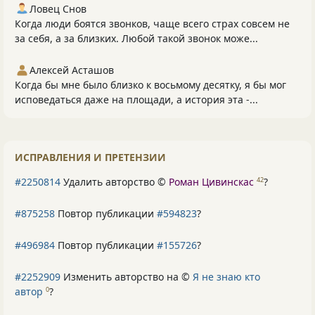
Ловец Снов
Когда люди боятся звонков, чаще всего страх совсем не
за себя, а за близких. Любой такой звонок може...
Алексей Асташов
Когда бы мне было близко к восьмому десятку, я бы мог
исповедаться даже на площади, а история эта -...
ИСПРАВЛЕНИЯ И ПРЕТЕНЗИИ
#2250814
Удалить авторство ©
Роман Цивинскас
?
42
#875258
Повтор публикации
#594823
?
#496984
Повтор публикации
#155726
?
#2252909
Изменить авторство на ©
Я не знаю кто
автор
?
0