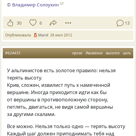
©
Владимир Солоухин
57
30
6
13
Опубликовала
Marol
28 июл 2012
#624435
проза
движение
высота
цель
У альпинистов есть золотое правило: нельзя
терять высоту.
Крив, сложен, извилист путь к намеченной
вершине. Иногда приходится идти как бы
от вершины в противоположную сторону,
петлять, двигаться, не видя самой вершины
за другими скалами.
Все можно. Нельзя только одно — терять высоту
Каждый шаг должен приподнимать тебя над