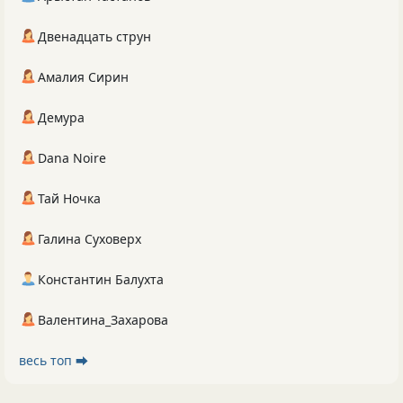
Двенадцать струн
Амалия Сирин
Демура
Dana Noire
Тай Ночка
Галина Суховерх
Константин Балухта
Валентина_Захарова
весь топ ⮕