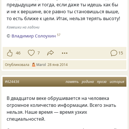
предыдущим и тогда, если даже ты идешь как бы
и не к вершине, все равно ты становишься выше,
то есть ближе к цели. Итак, нельзя терять высоту!
Камешки на ладони
©
Владимир Солоухин
57
46
7
15
Опубликовала
Marol
28 янв 2014
#624436
память
родина
проза
история
В двадцатом веке обрушивается на человека
огромное количество информации. Всего знать
нельзя. Наше время — время узких
специальностей.