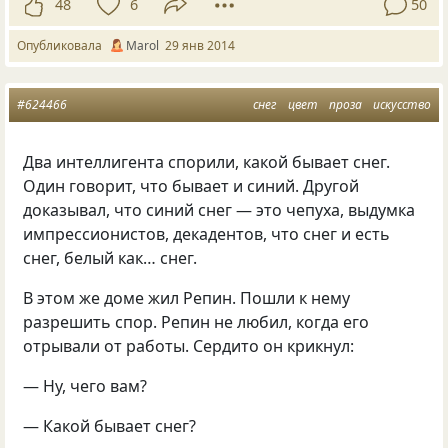
48
6
50
Опубликовала
Marol
29 янв 2014
#624466
снег
цвет
проза
искусство
Два интеллигента спорили, какой бывает снег.
Один говорит, что бывает и синий. Другой
доказывал, что синий снег — это чепуха, выдумка
импрессионистов, декадентов, что снег и есть
снег, белый как… снег.
В этом же доме жил Репин. Пошли к нему
разрешить спор. Репин не любил, когда его
отрывали от работы. Сердито он крикнул:
— Ну, чего вам?
— Какой бывает снег?