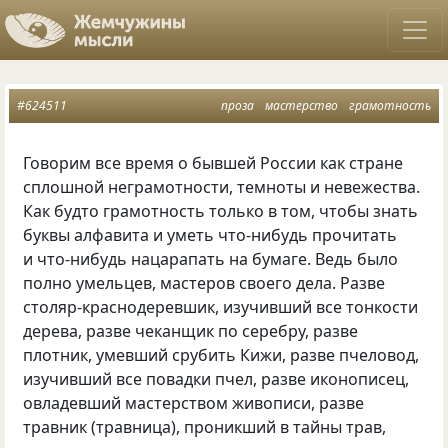
#624511
проза
мастерство
грамотность
Говорим все время о бывшей России как стране
сплошной неграмотности, темноты и невежества.
Как будто грамотность только в том, чтобы знать
буквы алфавита и уметь что-нибудь прочитать
и что-нибудь нацарапать на бумаге. Ведь было
полно умельцев, мастеров своего дела. Разве
столяр-краснодеревшик, изучивший все тонкости
дерева, разве чеканщик по серебру, разве
плотник, умевший срубить Кижи, разве пчеловод,
изучивший все повадки пчел, разве иконописец,
овладевший мастерством живописи, разве
травник
(
травница), проникший в тайны трав,