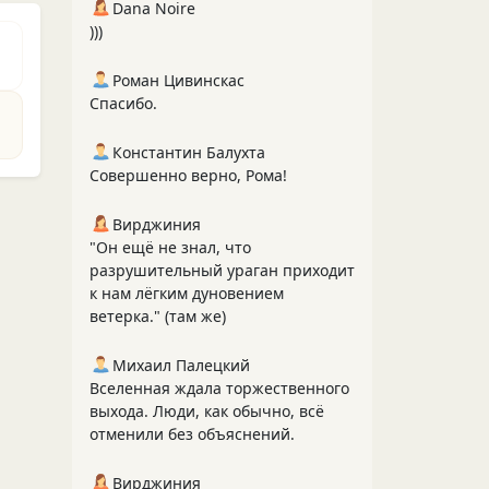
Dana Noire
)))
Роман Цивинскас
Спасибо.
Константин Балухта
Совершенно верно, Рома!
Вирджиния
"Он ещё не знал, что
разрушительный ураган приходит
к нам лёгким дуновением
ветерка." (там же)
Михаил Палецкий
Вселенная ждала торжественного
выхода. Люди, как обычно, всё
отменили без объяснений.
Вирджиния