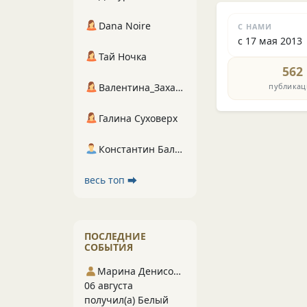
Dana Noire
С НАМИ
с 17 мая 2013
Тай Ночка
562
публикац
Валентина_Захарова
Галина Суховерх
Константин Балухта
весь топ ⮕
ПОСЛЕДНИЕ
СОБЫТИЯ
Марина Денисова 5
06 августа
получил(а) Белый