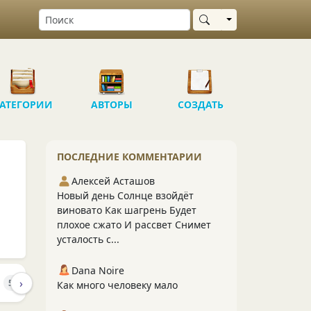
Выбрать область
АТЕГОРИИ
АВТОРЫ
СОЗДАТЬ
ПОСЛЕДНИЕ КОММЕНТАРИИ
Алексей Асташов
Новый день Солнце взойдёт
виновато Как шагрень Будет
плохое сжато И рассвет Снимет
усталость с...
Dana Noire
›
И
ПОДПИСЧИКИ
ПОДПИСКИ
562
101
108
Как много человеку мало