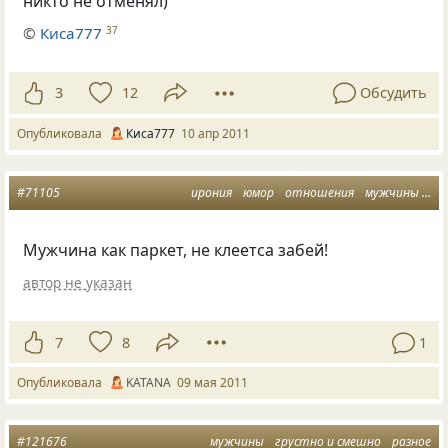
никто не отменял)
©
Киса777
37
3
12
Обсудить
Опубликовала
Киса777
10 апр 2011
#71105
ирония
юмор
отношения
мужчины
ра
Мужчина как паркет, не клеетса забей!
автор не указан
7
8
1
Опубликовала
KATANA
09 мая 2011
#121676
мужчины
грустно и смешно
разное