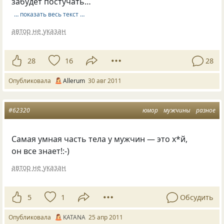
забудет постучать…
… показать весь текст …
автор не указан
28
16
28
Опубликовала
Allerum
30 авг 2011
#62320
юмор
мужчины
разное
Самая умная часть тела у мужчин — это х*й,
он все знает!:-)
автор не указан
5
1
Обсудить
Опубликовала
KATANA
25 апр 2011