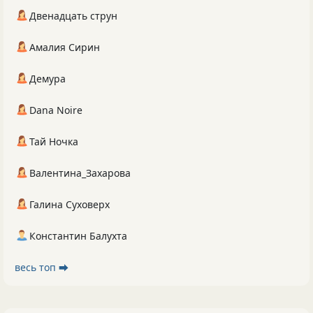
Двенадцать струн
Амалия Сирин
Демура
Dana Noire
Тай Ночка
Валентина_Захарова
Галина Суховерх
Константин Балухта
весь топ ⮕