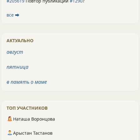
#205619
Повтор публикации
#1290
?
все ⮕
АКТУАЛЬНО
август
пятница
в память о маме
ТОП УЧАСТНИКОВ
Наташа Воронцова
Арыстан Тастанов