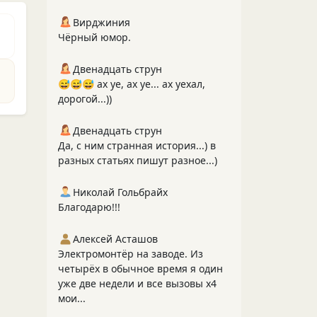
Вирджиния
Чёрный юмор.
Двенадцать струн
😅😅😅 ах уе, ах уе... ах уехал,
дорогой...))
Двенадцать струн
Да, с ним странная история...) в
разных статьях пишут разное...)
Николай Гольбрайх
Благодарю!!!
Алексей Асташов
Электромонтёр на заводе. Из
четырёх в обычное время я один
уже две недели и все вызовы х4
мои...