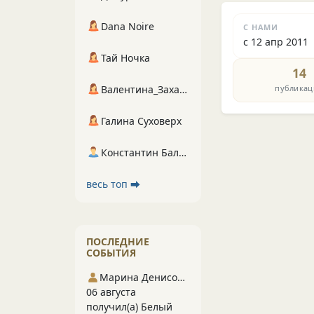
Dana Noire
С НАМИ
с 12 апр 2011
Тай Ночка
14
публикац
Валентина_Захарова
Галина Суховерх
Константин Балухта
весь топ ⮕
ПОСЛЕДНИЕ
СОБЫТИЯ
Марина Денисова 5
06 августа
получил(а) Белый