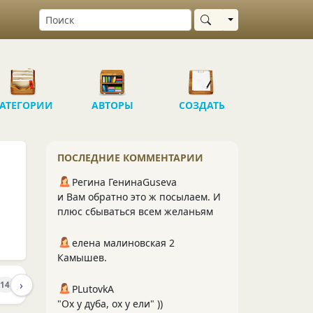
Выбрать область
АТЕГОРИИ
АВТОРЫ
СОЗДАТЬ
ПОСЛЕДНИЕ КОММЕНТАРИИ
Регина ГенинаGuseva
и Вам обратно это ж посылаем. И
плюс сбываться всем желаньям
елена малиновская 2
Камышев.
›
ПОДПИСЧИКИ
ПОДПИСКИ
14
3
5
PLutоvkА
"Ох у дуба, ох у ели" ))