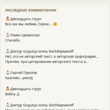
ПОСЛЕДНИЕ КОММЕНТАРИИ
Двенадцать струн
Все как мы любим, Сереж... 🤗
Роман Цивинскас
Спасибо.
Дохтур Gugutцэ князь Беshбармакоff
Нет, это не авторский текст, а авторская орфография...
Причём, при цитировании авторского текста а...
Сергей Горелов
Красиво...умно))
Двенадцать струн
Вобла..))
Дохтур Gugutцэ князь Беshбармакоff