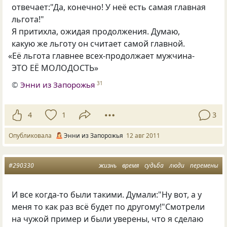
отвечает:"Да, конечно! У неё есть самая главная
льгота!"
Я притихла, ожидая продолжения. Думаю,
какую же льготу он считает самой главной.
«
Её льгота главнее всех-продолжает мужчина-
ЭТО ЕЁ МОЛОДОСТЬ»
©
Энни из Запорожья
31
4
1
3
Опубликовала
Энни из Запорожья
12 авг 2011
#290330
жизнь
время
судьба
люди
перемены
И все когда-то были такими. Думали:"Ну вот, а у
меня то как раз всё будет по другому!"Смотрели
на чужой пример и были уверены, что я сделаю