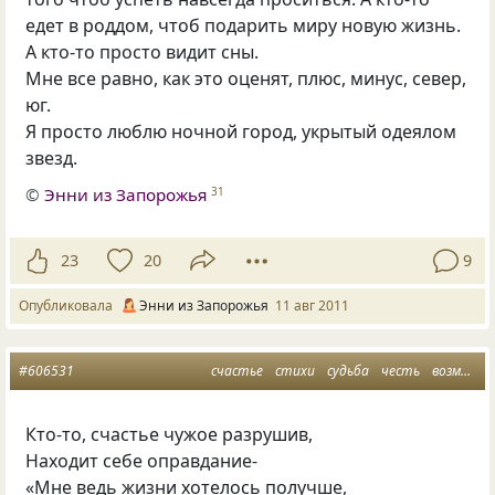
едет в роддом, чтоб подарить миру новую жизнь.
А кто-то просто видит сны.
Мне все равно, как это оценят, плюс, минус, север,
юг.
Я просто люблю ночной город, укрытый одеялом
звезд.
©
Энни из Запорожья
31
23
20
9
Опубликовала
Энни из Запорожья
11 авг 2011
#606531
счастье
стихи
судьба
честь
возмездие
Кто-то, счастье чужое разрушив,
Находит себе оправдание-
«Мне ведь жизни хотелось получше,