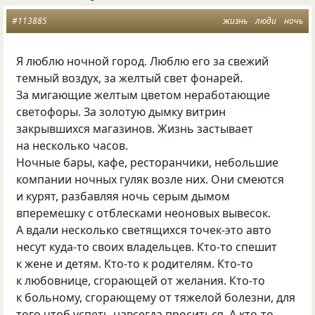
#113885
жизнь
люди
ночь
Я люблю ночной город. Люблю его за свежий
темный воздух, за желтый свет фонарей.
За мигающие желтым цветом неработающие
светофоры. За золотую дымку витрин
закрывшихся магазинов. Жизнь застывает
на несколько часов.
Ночные бары, кафе, ресторанчики, небольшие
компании ночных гуляк возле них. Они смеются
и курят, разбавляя ночь серым дымом
вперемешку с отблесками неоновых вывесок.
А вдали несколько светящихся точек-это авто
несут куда-то своих владельцев. Кто-то спешит
к жене и детям. Кто-то к родителям. Кто-то
к любовнице, сгорающей от желания. Кто-то
к больному, сгорающему от тяжелой болезни, для
того чтоб успеть навсегда проситься. А кто-то