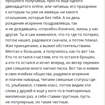
прошлого получаешь просто ещё одного
двенадцатого online, или читаешь его праздники
к которым ты уже не имеешь ни какого
отношения, которые без тебя. А на день
рождения искренне поздравляешь так
и не дождавшись
«
спасибо».Конечно, жизнь у нас
другая. Ты и сам изменился, что-то где-то потерял,
потом нашел, радовался сначала, а потом плакал.
Жил принципами, а выжил обстоятельствами.
Мечтал о большом, а получилось как-то вот так.
Кто-то остался счастлив, кто-то остался брошен,
а кто-то остался и хочет вперед, но ветер перемен
уже слишком много нагнал песка. Вот так и живем
в свих ячейках общества, радуемся искренне
и плачем навзрыд. Читаем смешные статусы где-
то, улыбаемся, ставим класс, потом видим эти
слова у друзей и ещё у кого-то в повторенных
миллионах раз, а себе ставим грустные, пусть
не популярные, но такие честные.