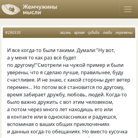
#290330
жизнь
время
судьба
люди
перемены
И все когда-то были такими. Думали:"Ну вот,
а у меня то как раз всё будет
по другому!"Смотрели на чужой пример и были
уверены, что я сделаю лучше, правильнее, буду
счастливее. И не знаю, с какой стороны дует ветер
перемен… Но потом всё становится по другому,
время забирает дружбу, любовь, людей. Когда-то
было важно дружить с вот этим человеком,
а потом через много лет находишь его или
в контакте или в одноклассниках и радуешся,
вспоминая о ваших общих приключениях
и данных когда-то обещаниях. Но вместо кусочка