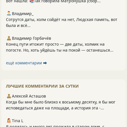
Вот нашла: 📚Так говорила Матронушка (сбор...
Владимир_
Сотрутся даты, холм сойдёт на нет, Людская память, вот
была и всё...
Владимир Горбачёв
Конец пути итожит просто — две даты, холмик на
погосте. Но, хоть уйдёшь ты на покой — останешься...
ещё комментарии ⮕
ЛУЧШИЕ КОММЕНТАРИИ ЗА СУТКИ
Алексей Асташов
Когда бы мне было близко к восьмому десятку, я бы мог
исповедаться даже на площади, а история эта -...
Tina L
Я родилась и много лет прожила в старом доме, с