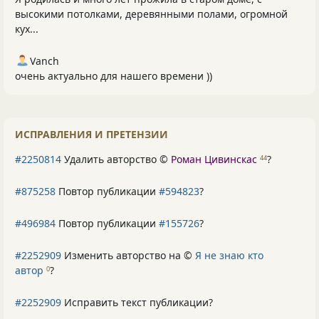
высокими потолками, деревянными полами, огромной
кух...
Vanch
очень актуально для нашего времени ))
ИСПРАВЛЕНИЯ И ПРЕТЕНЗИИ
#2250814
Удалить авторство ©
Роман Цивинскас
?
44
#875258
Повтор публикации
#594823
?
#496984
Повтор публикации
#155726
?
#2252909
Изменить авторство на ©
Я не знаю кто
автор
?
0
#2252909
Исправить текст публикации?