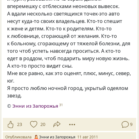
вперемешку с отблесками неоновых вывесок.
А вдали несколько светящихся точек-это авто
несут куда-то своих владельцев. Кто-то спешит
к жене и детям. Кто-то к родителям. Кто-то
к любовнице, сгорающей от желания. Кто-то
к больному, сгорающему от тяжелой болезни, для
того чтоб успеть навсегда проситься. А кто-то
едет в роддом, чтоб подарить миру новую жизнь.
А кто-то просто видит сны.
Мне все равно, как это оценят, плюс, минус, север,
юг.
Я просто люблю ночной город, укрытый одеялом
звезд.
©
Энни из Запорожья
31
23
20
9
Опубликовала
Энни из Запорожья
11 авг 2011