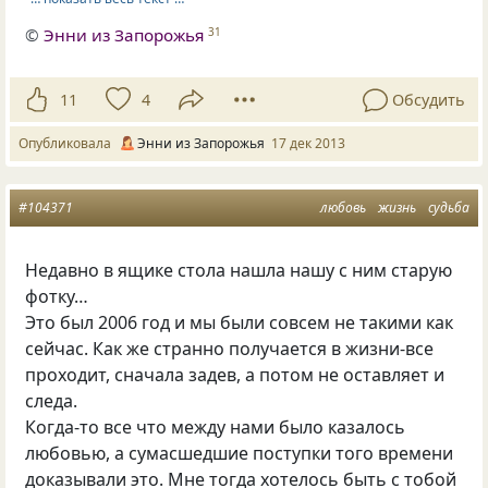
©
Энни из Запорожья
31
11
4
Обсудить
Опубликовала
Энни из Запорожья
17 дек 2013
#104371
любовь
жизнь
судьба
Недавно в ящике стола нашла нашу с ним старую
фотку…
Это был 2006 год и мы были совсем не такими как
сейчас. Как же странно получается в жизни-все
проходит, сначала задев, а потом не оставляет и
следа.
Когда-то все что между нами было казалось
любовью, а сумасшедшие поступки того времени
доказывали это. Мне тогда хотелось быть с тобой