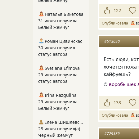
Белый жемчуг
122
Наталья Бикетова
31 июля получила
Опубликовала
в
Белый жемчуг
Роман Цивинскас
#513090
30 июля получил
статус автора
Есть люди, ко
хочется пожат
Svetlana Efimova
кайфуешь?
29 июля получила
статус автора
©
воробышек 
Irina Razgulina
29 июля получила
133
Белый жемчуг
Опубликовала
в
Елена Шишлевская
28 июля получил(а)
#729389
Черный жемчуг