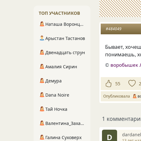
ТОП УЧАСТНИКОВ
Наташа Воронцова
#484049
Арыстан Тастанов
Бывает, хочеш
Двенадцать струн
понимаешь, х
©
воробышек 
Амалия Сирин
Демура
55
Dana Noire
Опубликовала
в
Тай Ночка
1 комментари
Валентина_Захарова
dardanel
D
Галина Суховерх
13 лет на