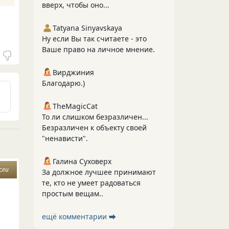
вверх, чтобы оно...
Tatyana Sinyavskaya
Ну если Вы так считаете - это
Ваше право на личное мнение.
Вирджиния
Благодарю.)
TheMagicCat
То ли слишком безразличен...
Безразличен к объекту своей
"ненависти".
Галина Суховерх
сли
За должное лучшее принимают
те, кто не умеет радоваться
простым вещам..
ещё комментарии ⮕