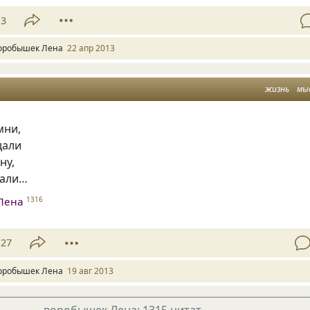
13
оробышек Лена
22 апр 2013
жизнь
мы
мни,
дали
ну,
тали…
Лена
1316
27
оробышек Лена
19 авг 2013
воробышек Лена: 1315 цитат