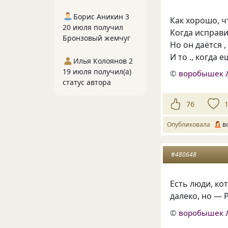
Борис Аникин 3
Как хорошо, ч
20 июля получил
Когда исправ
Бронзовый жемчуг
Но он даётся ,
И то ., когда 
Илья Колоянов 2
19 июля получил(а)
©
воробышек 
статус автора
76
Опубликовала
в
#480648
Есть люди, ко
далеко, но —
©
воробышек 