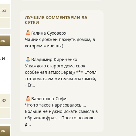
53
ЛУЧШИЕ КОММЕНТАРИИ ЗА
СУТКИ
Галина Суховерх
Чайник должен пахнуть домом, в
сли
котором живёшь.)
 и
Владимир Кириченко
У каждого старого дома своя
особенная атмосфера!)) *** Стоял
тот дом, всем жителям знакомый,
- Ег...
Валентина-Софи
32
Что.то такое нарисовалось....
Больше не нужно искать смысла в
обрывках фраз... Просто позволь
д...
сли