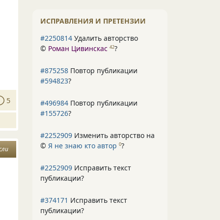
ИСПРАВЛЕНИЯ И ПРЕТЕНЗИИ
#2250814
Удалить авторство
©
Роман Цивинскас
?
42
#875258
Повтор публикации
#594823
?
5
#496984
Повтор публикации
#155726
?
#2252909
Изменить авторство на
©
Я не знаю кто автор
?
0
сли
#2252909
Исправить текст
публикации?
#374171
Исправить текст
публикации?