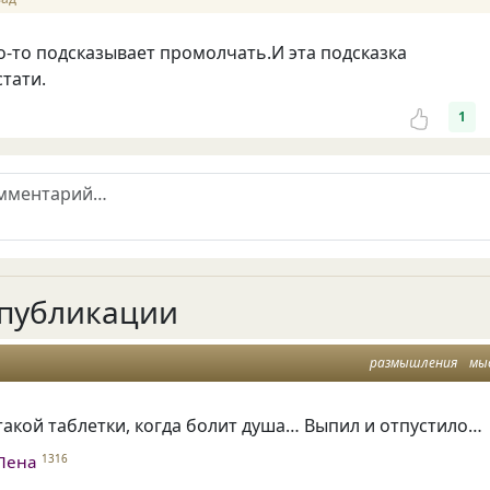
о-то подсказывает промолчать.И эта подсказка
стати.
1
публикации
размышления
мы
такой таблетки, когда болит душа… Выпил и отпустило…
Лена
1316