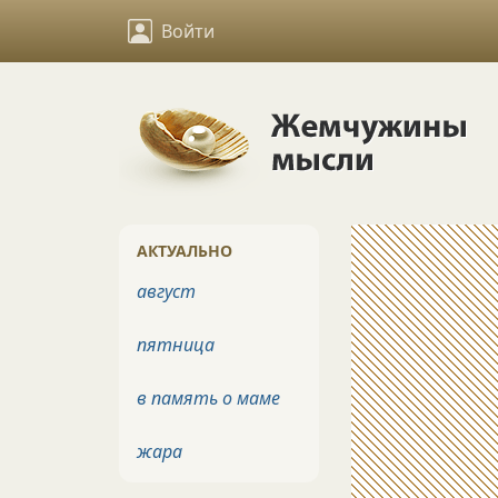
Войти
АКТУАЛЬНО
август
пятница
в память о маме
жара