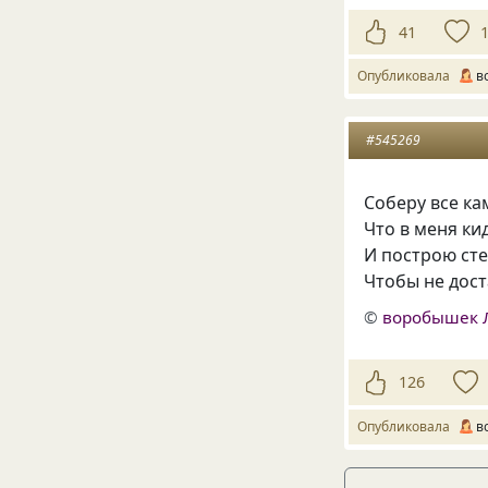
41
Опубликовала
в
#545269
Соберу все ка
Что в меня ки
И построю сте
Чтобы не дос
©
воробышек 
126
Опубликовала
в