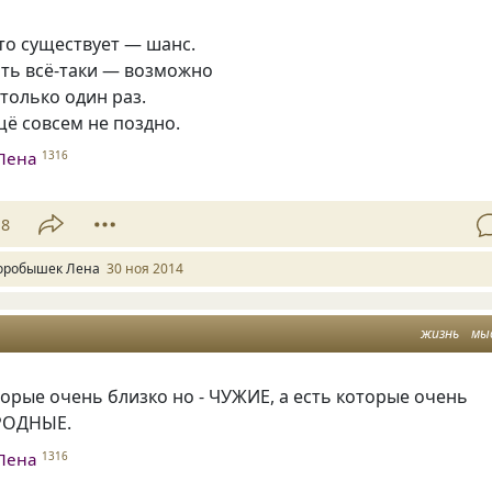
то существует — шанс.
ить всё-таки — возможно
 только один раз.
ещё совсем не поздно.
Лена
1316
18
оробышек Лена
30 ноя 2014
жизнь
мы
торые очень близко но - ЧУЖИЕ, а есть которые очень
 РОДНЫЕ.
Лена
1316