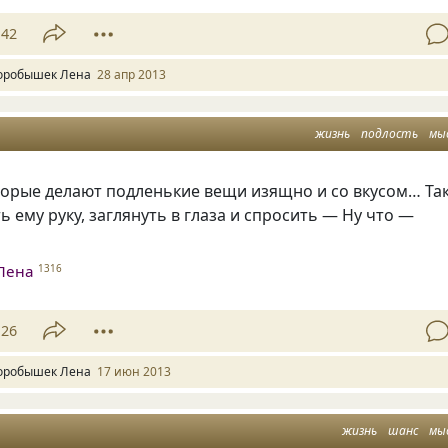
42
оробышек Лена
28 апр 2013
жизнь
подлость
мы
торые делают подленькие вещи изящно и со вкусом… Так
ь ему руку, заглянуть в глаза и спросить — Ну что —
Лена
1316
26
оробышек Лена
17 июн 2013
жизнь
шанс
мы