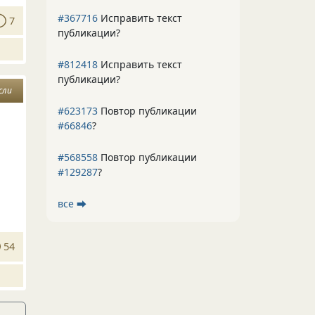
#367716
Исправить текст
7
публикации?
#812418
Исправить текст
публикации?
сли
#623173
Повтор публикации
#66846
?
#568558
Повтор публикации
#129287
?
все ⮕
54