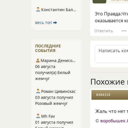
Константин Балухта
Это Правда.Чт
оказывается к
весь топ ⮕
Ответить
ПОСЛЕДНИЕ
СОБЫТИЯ
Марина Денисова 5
06 августа
получил(а) Белый
жемчуг
Похожие 
Роман Цивинскас
#484334
03 августа получил
Розовый жемчуг
Жаль что нет 
Mh Fav
©
воробышек 
01 августа получил