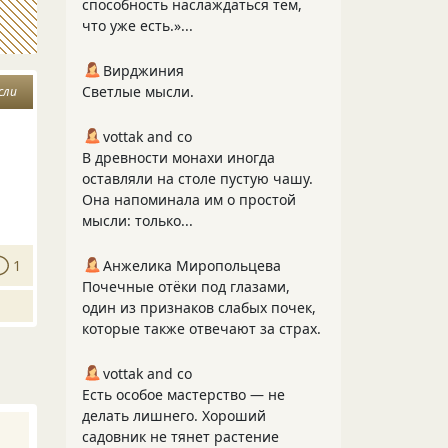
способность наслаждаться тем,
что уже есть.»...
Вирджиния
Светлые мысли.
сли
vottak and co
В древности монахи иногда
оставляли на столе пустую чашу.
Она напоминала им о простой
мысли: только...
1
Анжелика Миропольцева
Почечные отёки под глазами,
один из признаков слабых почек,
которые также отвечают за страх.
vottak and co
Есть особое мастерство — не
делать лишнего. Хороший
садовник не тянет растение