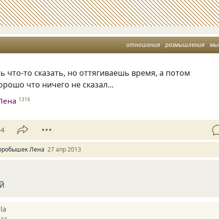
отношения
размышления
мы
ь что-то сказать, но оттягиваешь время, а потом
орошо что ничего не сказал…
Лена
1316
24
оробышек Лена
27 апр 2013
й
la
зад