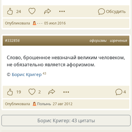
24
Обсудить
Опубликовала
- - -
05 июл 2016
#332856
афоризмы
изречения
Слово, брошенное невзначай великим человеком,
не обязательно является афоризмом.
©
Борис Кригер
43
19
2
4
Опубликовала
Полынь
27 авг 2012
Борис Кригер: 43 цитаты