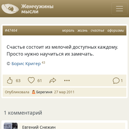
#47464
мораль
жизнь
счастье
афоризмы
Счастье состоит из мелочей доступных каждому.
Просто нужно научиться их замечать.
©
Борис Кригер
43
63
61
1
Опубликовала
Берегиня
27 мар 2011
1 комментарий
Евгений Снежин