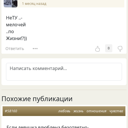
1 месяц назад
НеТУ ..-
мелочей
..по
Жизни!?))
Ответить
0
Похожие публикации
#58160
любовь
жизнь
отношения
чувства
Если девушка влюблена безответно-