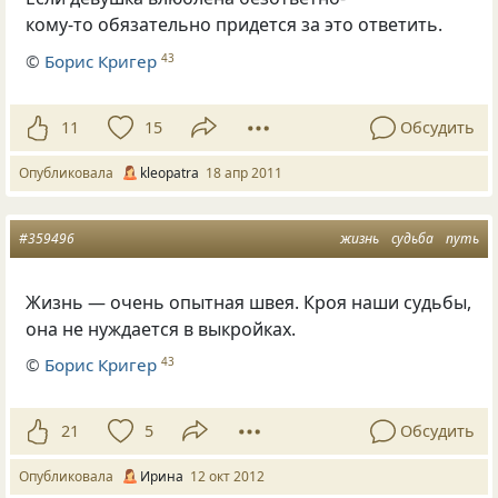
кому-то обязательно придется за это ответить.
©
Борис Кригер
43
11
15
Обсудить
Опубликовала
kleopatra
18 апр 2011
#359496
жизнь
судьба
путь
Жизнь — очень опытная швея. Кроя наши судьбы,
она не нуждается в выкройках.
©
Борис Кригер
43
21
5
Обсудить
Опубликовала
Ирина
12 окт 2012