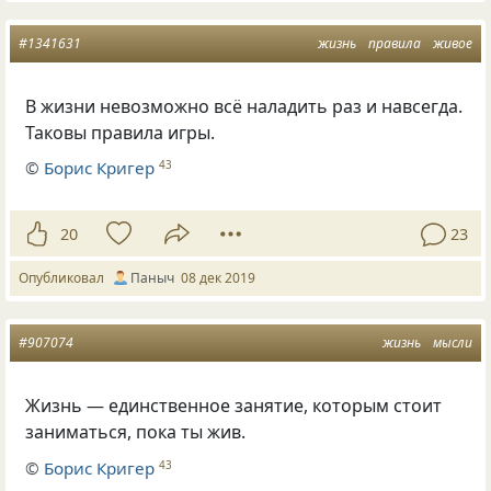
#1341631
жизнь
правила
живое
В жизни невозможно всё наладить раз и навсегда.
Таковы правила игры.
©
Борис Кригер
43
20
23
Опубликовал
Паныч
08 дек 2019
#907074
жизнь
мысли
Жизнь — единственное занятие, которым стоит
заниматься, пока ты жив.
©
Борис Кригер
43