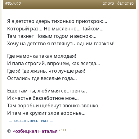
#857040
стихи
детство
Я в детство дверь тихонько приоткрою…
Который раз… Но мысленно… Тайком…
Там пахнет Новым годом и весною…
Хочу на детство я взглянуть одним глазком!
Где мамочка такая молодая!
И папа строгий, впрочем, как всегда…
Где я! Где жизнь, что лучше рая!
Остались где веселые года…
Еще там ты, любимая сестренка,
И счастье беззаботное мое…
Там воробьи щебечут звонко-звонко,
И там не кружит злое воронье…
… показать весь текст …
©
Розбицкая Наталья
2313