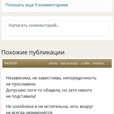
Показать еще 9 комментариев
Похожие публикации
#439206
стихи
мысли вслух
о себе
статус
жен
Независима, не завистлива, непорядочность
не прославила.
Допускаю: кого-то обидела, но зато никого
не подставила!
Не озлоблена и не мстительна, хоть вокруг
не всегда церемонятся.