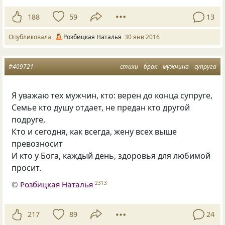
188
59
13
Опубликовала
Розбицкая Наталья
30 янв 2016
#409721
стихи
брак
мужчина
супруга
Я уважаю тех мужчин, кто: верен до конца супруге,
Семье кто душу отдает, не предан кто другой
подруге,
Кто и сегодня, как всегда, жену всех выше
превозносит
И кто у Бога, каждый день, здоровья для любимой
просит.
©
Розбицкая Наталья
2313
217
89
24