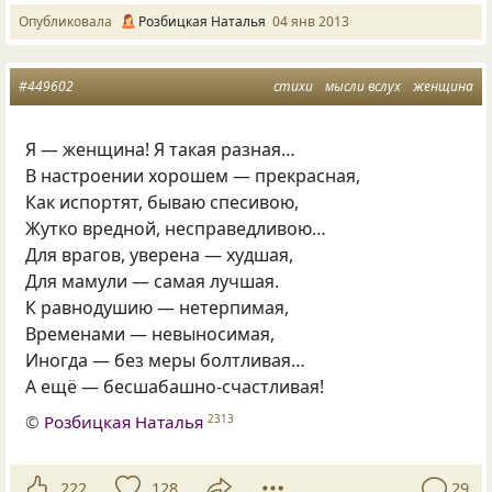
Опубликовала
Розбицкая Наталья
04 янв 2013
#449602
стихи
мысли вслух
женщина
Я — женщина! Я такая разная…
В настроении хорошем — прекрасная,
Как испортят, бываю спесивою,
Жутко вредной, несправедливою…
Для врагов, уверена — худшая,
Для мамули — самая лучшая.
К равнодушию — нетерпимая,
Временами — невыносимая,
Иногда — без меры болтливая…
А ещё — бесшабашно-счастливая!
©
Розбицкая Наталья
2313
222
128
29