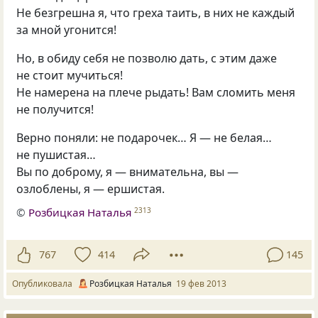
Не безгрешна я, что греха таить, в них не каждый
за мной угонится!
Но, в обиду себя не позволю дать, с этим даже
не стоит мучиться!
Не намерена на плече рыдать! Вам сломить меня
не получится!
Верно поняли: не подарочек… Я — не белая…
не пушистая…
Вы по доброму, я — внимательна, вы —
озлоблены, я — ершистая.
©
Розбицкая Наталья
2313
767
414
145
Опубликовала
Розбицкая Наталья
19 фев 2013