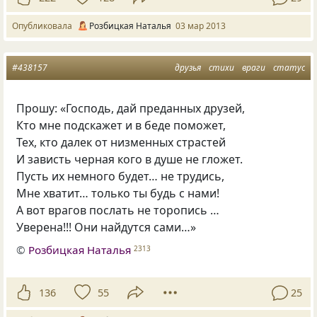
Опубликовала
Розбицкая Наталья
03 мар 2013
#438157
друзья
стихи
враги
статус
Прошу: «Господь, дай преданных друзей,
Кто мне подскажет и в беде поможет,
Тех, кто далек от низменных страстей
И зависть черная кого в душе не гложет.
Пусть их немного будет… не трудись,
Мне хватит… только ты будь с нами!
А вот врагов послать не торопись …
Уверена!!! Они найдутся сами…»
©
Розбицкая Наталья
2313
136
55
25