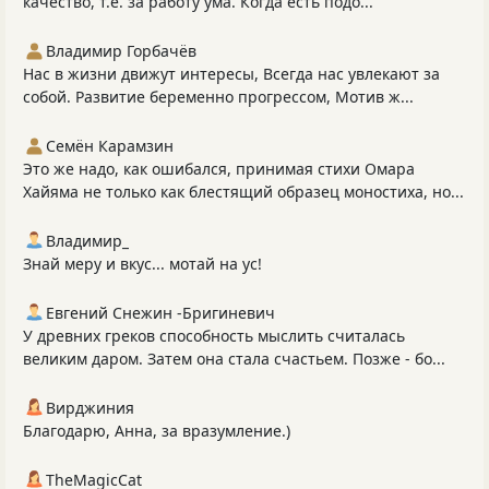
качество, т.е. за работу ума. Когда есть подо...
Владимир Горбачёв
Нас в жизни движут интересы, Всегда нас увлекают за
собой. Развитие беременно прогрессом, Мотив ж...
Семён Карамзин
Это же надо, как ошибался, принимая стихи Омара
Хайяма не только как блестящий образец моностиха, но...
Владимир_
Знай меру и вкус... мотай на ус!
Евгений Снежин -Бригиневич
У древних греков способность мыслить считалась
великим даром. Затем она стала счастьем. Позже - бо...
Вирджиния
Благодарю, Анна, за вразумление.)
TheMagicCat