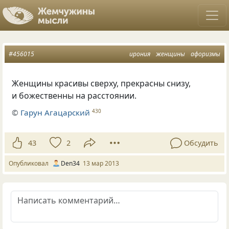
#456015
ирония
женщины
афоризмы
Женщины красивы сверху, прекрасны снизу,
и божественны на расстоянии.
©
Гарун Агацарский
430
43
2
Обсудить
Опубликовал
Den34
13 мар 2013