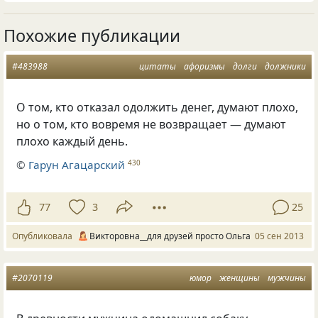
Похожие публикации
#483988
цитаты
афоризмы
долги
должники
О том, кто отказал одолжить денег, думают плохо,
но о том, кто вовремя не возвращает — думают
плохо каждый день.
©
Гарун Агацарский
430
77
3
25
Опубликовала
Викторовна__для друзей просто Ольга
05 сен 2013
#2070119
юмор
женщины
мужчины