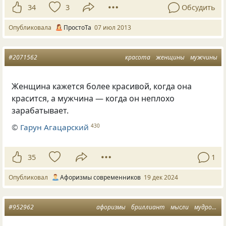
34
3
Обсудить
Опубликовала
ПростоТа
07 июл 2013
#2071562
красота
женщины
мужчины
Женщина кажется более красивой, когда она
красится, а мужчина — когда он неплохо
зарабатывает.
©
Гарун Агацарский
430
35
1
Опубликовал
Афоризмы современников
19 дек 2024
#952962
афоризмы
бриллиант
мысли
мудрость