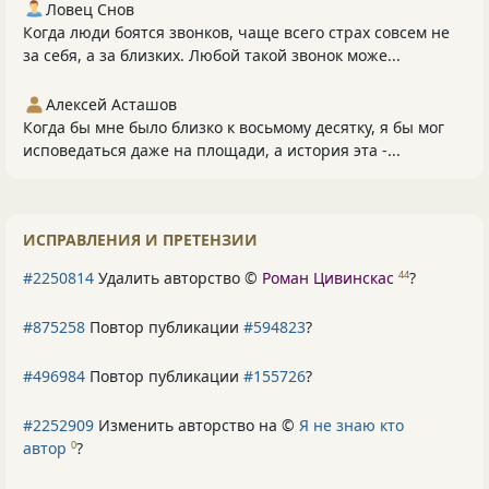
Ловец Снов
Когда люди боятся звонков, чаще всего страх совсем не
за себя, а за близких. Любой такой звонок може...
Алексей Асташов
Когда бы мне было близко к восьмому десятку, я бы мог
исповедаться даже на площади, а история эта -...
ИСПРАВЛЕНИЯ И ПРЕТЕНЗИИ
#2250814
Удалить авторство ©
Роман Цивинскас
?
44
#875258
Повтор публикации
#594823
?
#496984
Повтор публикации
#155726
?
#2252909
Изменить авторство на ©
Я не знаю кто
автор
?
0