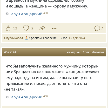
В древности мужчина одомашнил собаку
и лошадь, а женщина — корову и мужчину.
©
Гарун Агацарский
430
52
2
7
Опубликовал
Афоризмы современников
15 дек 2024
#523194
женщины
брак
девушки
Чтобы заполучить желанного мужчину, который
не обращает на нее внимания, женщина вселяет
ему надежду на интим, далее вызывает у него
привыкание и, после, дает понять, что она
«
не такая».
©
Гарун Агацарский
430