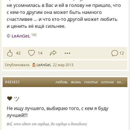
не усомнилась в Вас и ей в голову не пришло, что
с кем-то другим она может быть намного
счастливее … и что кто-то другой может любить
и ценить её ещё сильнее.
©
LeAnGeL
185
42
14
12
Опубликовала
LeAnGeL
22 мар 2013
#483833
любовь
жизнь
счастье
истина
поиск счастья
♥ ツ
Не ищу лучшего, выбираю того, с кем я буду
лучшей!!!
ВсЁ, что идет от сердца, до сердца и доходит)