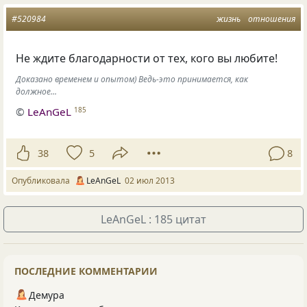
#520984
жизнь
отношения
Не ждите благодарности от тех, кого вы любите!
Доказано временем и опытом) Ведь-это принимается, как
должное...
©
LeAnGeL
185
38
5
8
Опубликовала
LeAnGeL
02 июл 2013
LeAnGeL : 185 цитат
ПОСЛЕДНИЕ КОММЕНТАРИИ
Демура