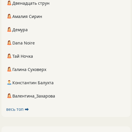
Двенадцать струн
Амалия Сирин
Демура
Dana Noire
Тай Ночка
Галина Суховерх
Константин Балухта
Валентина_Захарова
весь топ ⮕