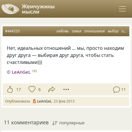
#444335
любовь
семья
отношения
выбор
он и она
Нет, идеальных отношений … мы, просто находим
друг друга — выбирая друг друга, чтобы стать
счастливыми)))
©
LeAnGeL
185
17
6
11
Опубликовала
LeAnGeL
23 фев 2013
11 комментариев
популярные