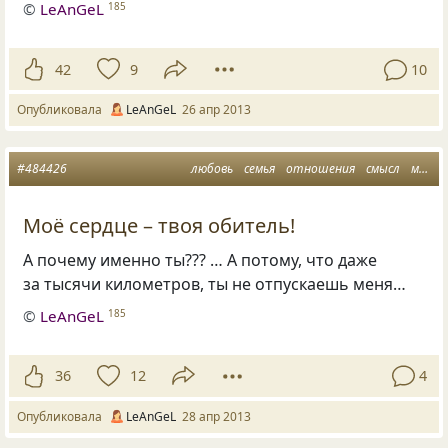
©
LeAnGeL
185
42
9
10
Опубликовала
LeAnGeL
26 апр 2013
#484426
любовь
семья
отношения
смысл
мама
Моё сердце – твоя обитель!
А почему именно ты??? … А потому, что даже
за тысячи километров, ты не отпускаешь меня…
©
LeAnGeL
185
36
12
4
Опубликовала
LeAnGeL
28 апр 2013