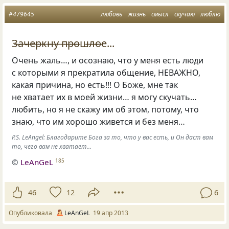
#479645
любовь
жизнь
смысл
скучаю
люблю
З̶а̶ч̶е̶р̶к̶н̶у ̶п̶р̶о̶ш̶л̶о̶е...
Очень жаль…, и осознаю, что у меня есть люди
с которыми я прекратила общение, НЕВАЖНО,
какая причина, но есть!!! О Боже, мне так
не хватает их в моей жизни… я могу скучать…
любить, но я не скажу им об этом, потому, что
знаю, что им хорошо живется и без меня…
P.S. LeAngel: Благодарите Бога за то, что у вас есть, и Он даст вам
то, чего вам не хватает...
©
LeAnGeL
185
46
12
6
Опубликовала
LeAnGeL
19 апр 2013