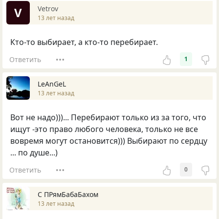
Vetrov
V
13 лет назад
Кто-то выбирает, а кто-то перебирает.
Ответить
1
LeAnGeL
13 лет назад
Вот не надо)))... Перебирают только из за того, что
ищут -это право любого человека, только не все
вовремя могут остановится))) Выбирают по сердцу
... по душе...)
Ответить
0
С ПРямБабаБахом
13 лет назад