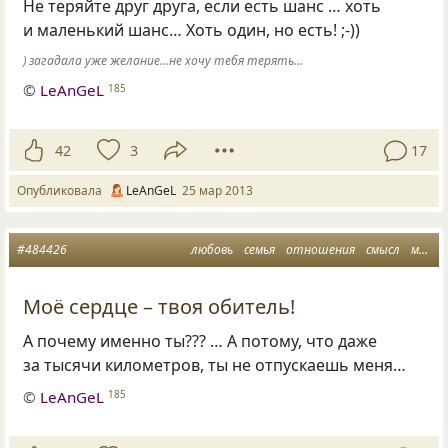
Не теряйте друг друга, если есть шанс … хоть
и маленький шанс… Хоть один, но есть! ;-))
) загадала уже желание...не хочу тебя терять...
©
LeAnGeL
185
42
3
17
Опубликовала
LeAnGeL
25 мар 2013
#484426
любовь
семья
отношения
смысл
мама
Моё сердце – твоя обитель!
А почему именно ты??? … А потому, что даже
за тысячи километров, ты не отпускаешь меня…
©
LeAnGeL
185