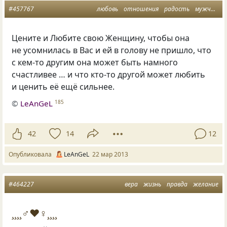
#457767
любовь
отношения
радость
мужчина и женщина
Цените и Любите свою Женщину, чтобы она
не усомнилась в Вас и ей в голову не пришло, что
с кем-то другим она может быть намного
счастливее … и что кто-то другой может любить
и ценить её ещё сильнее.
©
LeAnGeL
185
42
14
12
Опубликовала
LeAnGeL
22 мар 2013
#464227
вера
жизнь
правда
желание
¸¸¸¸♂♥♀¸¸¸¸