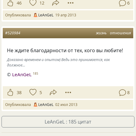
46
12
6
Опубликовала
LeAnGeL
19 апр 2013
#520984
жизнь
отношения
Не ждите благодарности от тех, кого вы любите!
Доказано временем и опытом) Ведь-это принимается, как
должное...
©
LeAnGeL
185
38
5
8
Опубликовала
LeAnGeL
02 июл 2013
LeAnGeL : 185 цитат