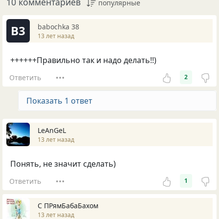
10 комментариев
популярные
babochka 38
B3
13 лет назад
++++++Правильно так и надо делать!!)
Ответить
2
Показать 1 ответ
LeAnGeL
13 лет назад
Понять, не значит сделать)
Ответить
1
С ПРямБабаБахом
13 лет назад