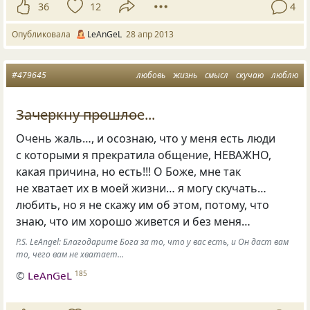
36
12
4
Опубликовала
LeAnGeL
28 апр 2013
#479645
любовь
жизнь
смысл
скучаю
люблю
З̶а̶ч̶е̶р̶к̶н̶у ̶п̶р̶о̶ш̶л̶о̶е...
Очень жаль…, и осознаю, что у меня есть люди
с которыми я прекратила общение, НЕВАЖНО,
какая причина, но есть!!! О Боже, мне так
не хватает их в моей жизни… я могу скучать…
любить, но я не скажу им об этом, потому, что
знаю, что им хорошо живется и без меня…
P.S. LeAngel: Благодарите Бога за то, что у вас есть, и Он даст вам
то, чего вам не хватает...
©
LeAnGeL
185