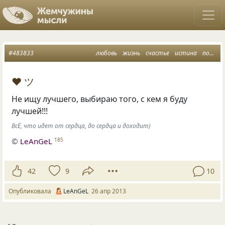
#483833
любовь
жизнь
счастье
истина
поиск счастья
♥ ツ
Не ищу лучшего, выбираю того, с кем я буду
лучшей!!!
ВсЁ, что идет от сердца, до сердца и доходит)
©
LeAnGeL
185
42
9
10
Опубликовала
LeAnGeL
26 апр 2013