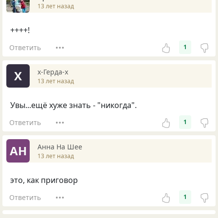
13 лет назад
++++!
Ответить
1
х-Герда-х
Х
13 лет назад
Увы...ещё хуже знать - "никогда".
Ответить
1
Анна На Шее
АН
13 лет назад
это, как приговор
Ответить
1