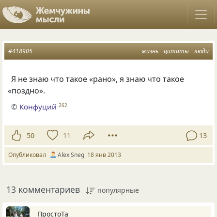
#418905
жизнь
цитаты
люди
Я не знаю что такое
«
рано», я знаю что такое
«
поздно».
©
Конфуций
262
50
11
13
Опубликовал
Alex Sneg
18 янв 2013
13 комментариев
популярные
ПростоТа