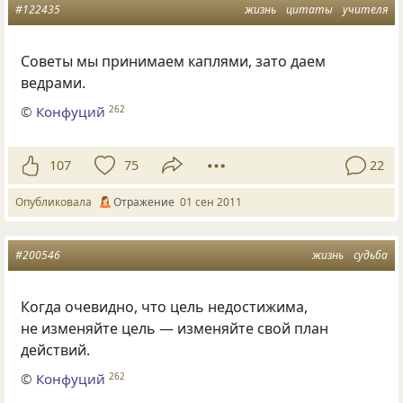
#122435
жизнь
цитаты
учителя
Советы мы принимаем каплями, зато даем
ведрами.
©
Конфуций
262
107
75
22
Опубликовала
Отражение
01 сен 2011
#200546
жизнь
судьба
Когда очевидно, что цель недостижима,
не изменяйте цель — изменяйте свой план
действий.
©
Конфуций
262