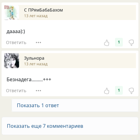
С ПРямБабаБахом
13 лет назад
даааа):)
Ответить
1
Зульнора
13 лет назад
Безнадега.........+++
Ответить
1
Показать 1 ответ
Показать еще 7 комментариев