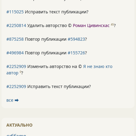
#115025
Исправить текст публикации?
#2250814
Удалить авторство ©
Роман Цивинскас
?
45
#875258
Повтор публикации
#594823
?
#496984
Повтор публикации
#155726
?
#2252909
Изменить авторство на ©
Я не знаю кто
автор
?
0
#2252909
Исправить текст публикации?
все ⮕
АКТУАЛЬНО
суббота