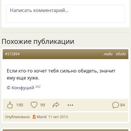
Похожие публикации
#572894
люди
обида
Если кто-то хочет тебя сильно обидеть, значит
ему еще хуже.
©
Конфуций
262
190
99
84
Опубликовала
Marol
11 окт 2013