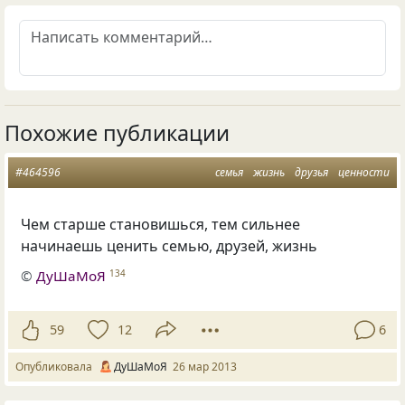
Похожие публикации
#464596
семья
жизнь
друзья
ценности
Чем старше становишься, тем сильнее
начинаешь ценить семью, друзей, жизнь
©
ДуШаМоЯ
134
59
12
6
Опубликовала
ДуШаМоЯ
26 мар 2013