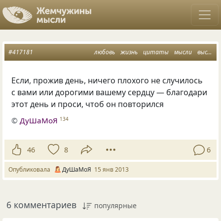
#417181
любовь
жизнь
цитаты
мысли
высказывания
Если, прожив день, ничего плохого не случилось
с вами или дорогими вашему сердцу — благодари
этот день и проси, чтоб он повторился
©
ДуШаМоЯ
134
46
8
6
Опубликовала
ДуШаМоЯ
15 янв 2013
6 комментариев
популярные