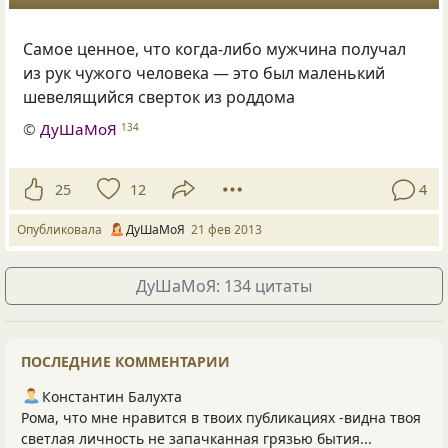
Самое ценное, что когда-либо мужчина получал
из рук чужого человека — это был маленький
шевелящийся сверток из роддома
©
ДуШаМоЯ
134
25
12
4
Опубликовала
ДуШаМоЯ
21 фев 2013
ДуШаМоЯ: 134 цитаты
ПОСЛЕДНИЕ КОММЕНТАРИИ
Константин Балухта
Рома, что мне нравится в твоих публикациях -видна твоя
светлая личность не запачканная грязью бытия...