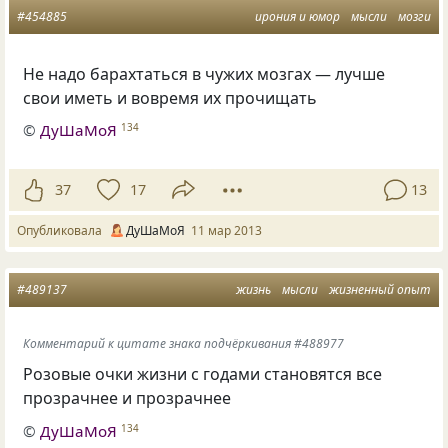
#454885
ирония и юмор
мысли
мозги
Не надо барахтаться в чужих мозгах — лучше
свои иметь и вовремя их прочищать
©
ДуШаМоЯ
134
37
17
13
Опубликовала
ДуШаМоЯ
11 мар 2013
#489137
жизнь
мысли
жизненный опыт
Комментарий к цитате знака подчёркивания #488977
Розовые очки жизни с годами становятся все
прозрачнее и прозрачнее
©
ДуШаМоЯ
134