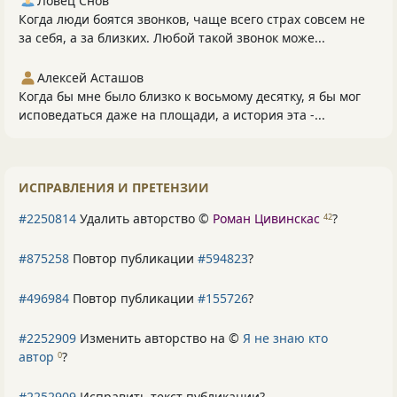
Ловец Снов
Когда люди боятся звонков, чаще всего страх совсем не
за себя, а за близких. Любой такой звонок може...
Алексей Асташов
Когда бы мне было близко к восьмому десятку, я бы мог
исповедаться даже на площади, а история эта -...
ИСПРАВЛЕНИЯ И ПРЕТЕНЗИИ
#2250814
Удалить авторство ©
Роман Цивинскас
?
42
#875258
Повтор публикации
#594823
?
#496984
Повтор публикации
#155726
?
#2252909
Изменить авторство на ©
Я не знаю кто
автор
?
0
#2252909
Исправить текст публикации?