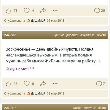
71
4
26
Опубликовала
ДуШаМоЯ
06 мая 2013
#449965
ирония
работа
выходные
мысли
Воскресенье — день двойных чувств. Полдня
наслаждаешься выходным, а вторые полдня
мучишь себя мыслей: «Блин, завтра на работу…»
©
ДуШаМоЯ
134
26
6
7
Опубликовала
ДуШаМоЯ
03 мар 2013
#442915
жизнь
счастье
дети