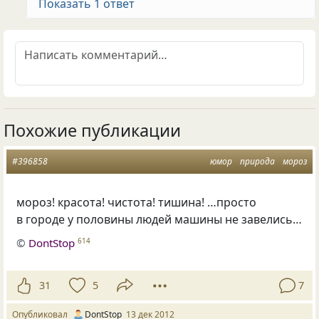
Показать 1 ответ
Похожие публикации
#396858
юмор
природа
мороз
мороз! красота! чистота! тишина! …просто
в городе у половины людей машины не завелись…
©
DontStop
614
31
5
7
Опубликовал
DontStop
13 дек 2012