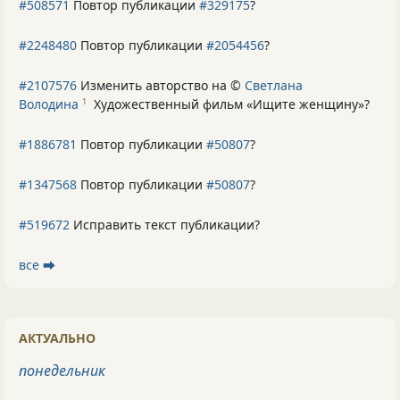
#508571
Повтор публикации
#329175
?
#2248480
Повтор публикации
#2054456
?
#2107576
Изменить авторство на ©
Светлана
Володина
Художественный фильм «Ищите женщину»
?
1
#1886781
Повтор публикации
#50807
?
#1347568
Повтор публикации
#50807
?
#519672
Исправить текст публикации?
все ⮕
АКТУАЛЬНО
понедельник