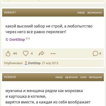
#484457
юмор
жизненное
какой высокий забор не строй, а любопытство
через него всё равно перелезет!
©
DontStop
614
44
4
4
Опубликовал
DontStop
27 апр 2013
#399639
юмор
мужчина
союз
женщина
мужчина и женщина рядом как морковка
и картошка в котелке,
варятся вместе, а каждая из себя воображает