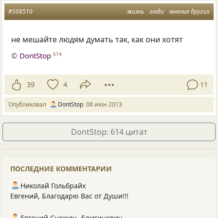
#508510
жизнь
люди
мнение других
не мешайте людям думать так, как они хотят
©
DontStop
614
39
4
11
Опубликовал
DontStop
08 июн 2013
DontStop: 614 цитат
ПОСЛЕДНИЕ КОММЕНТАРИИ
Николай Гольбрайх
Евгений, Благодарю Вас от Души!!!
Евгений Снежин -Бригиневич