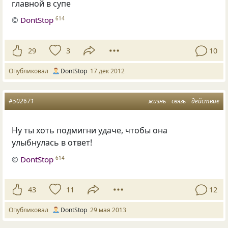
главной в супе
©
DontStop
614
29
3
10
Опубликовал
DontStop
17 дек 2012
#502671
жизнь
связь
действие
Ну ты хоть подмигни удаче, чтобы она
улыбнулась в ответ!
©
DontStop
614
43
11
12
Опубликовал
DontStop
29 мая 2013