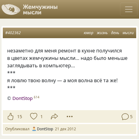
#402362
юмор
жизнь
день
мысли
незаметно для меня ремонт в кухне получился
в цветах жемчужины мысли… надо было меньше
заглядывать в компьютер…
***
я ловлю твою волну — а моя волна всё та же!
***
©
DontStop
614
15
1
5
Опубликовал
DontStop
21 дек 2012