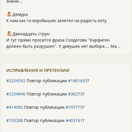
знани...
Демура
К нам как то воробышек залетел на радость коту.
Двенадцать струн
И тут прямо просится фраза Солдатова "Карфаген
должен быть разрушен". У девушек нет выбора.... Ма...
ИСПРАВЛЕНИЯ И ПРЕТЕНЗИИ
#2254592
Повтор публикации
#1461633
?
#2254846
Повтор публикации
#36273
?
#414092
Повтор публикации
#197775
?
#733288
Повтор публикации
#403161
?