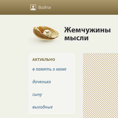
Войти
АКТУАЛЬНО
в память о маме
доченька
сыну
выходные