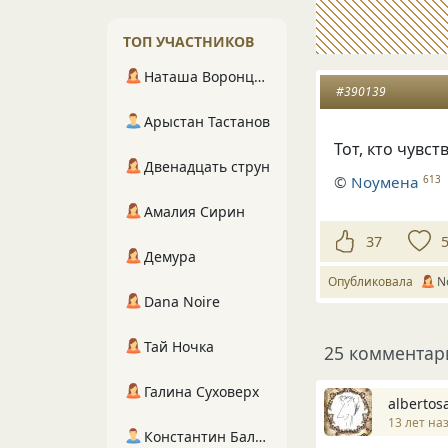
ТОП УЧАСТНИКОВ
Наташа Воронцова
#390139
Арыстан Тастанов
Тот, кто чувс
Двенадцать струн
©
Nоумена
613
Амалия Сирин
37
Демура
Опубликовала
N
Dana Noire
Тай Ночка
25 комментар
Галина Суховерх
albertos
13 лет на
Константин Балухта