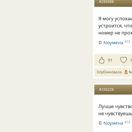
#290988
Я могу успокаи
устроится, чт
номер не прох
©
Nоумена
613
91
Опубликовала
N
#350228
Лучше чувство
не чувствуеш
©
Nоумена
613