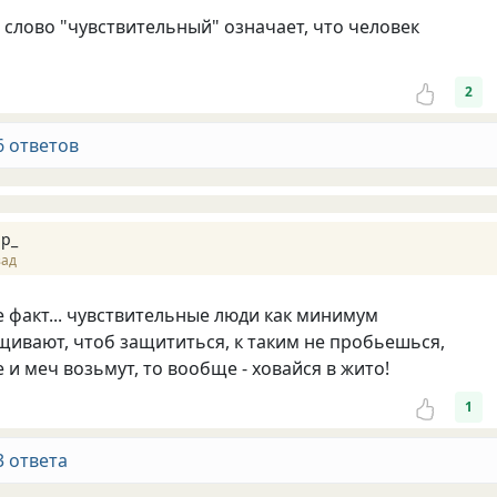
 слово "чувствительный" означает, что человек
2
6 ответов
р_
зад
не факт... чувствительные люди как минимум
ивают, чтоб защититься, к таким не пробьешься,
 и меч возьмут, то вообще - ховайся в жито!
1
3 ответа