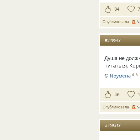
84
Опубликовала
N
#349949
Душа не должн
питаться. Кор
©
Nоумена
613
46
Опубликовала
N
#459513