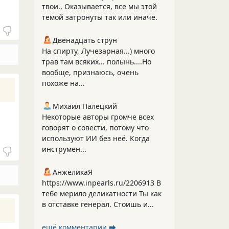
твои.. Оказывается, все мы этой
темой затронуты так или иначе.
Двенадцать струн
На спирту, Лучезарная...) много
трав там всяких... полынь....Но
вообще, признаюсь, очень
похоже на...
Михаил Палецкий
Некоторые авторы громче всех
говорят о совести, потому что
используют ИИ без неё. Когда
инструмен...
АнжеликаЯ
https://www.inpearls.ru/2206913 В
тебе мерило деликатности Ты как
в отставке генерал. Стоишь и...
ещё комментарии ⮕