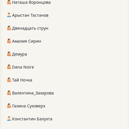
Наташа Воронцова
Арыстан Тастанов
Двенадцать струн
Амалия Сирин
Демура
Dana Noire
Тай Ночка
Валентина_Захарова
Галина Суховерх
Константин Балухта