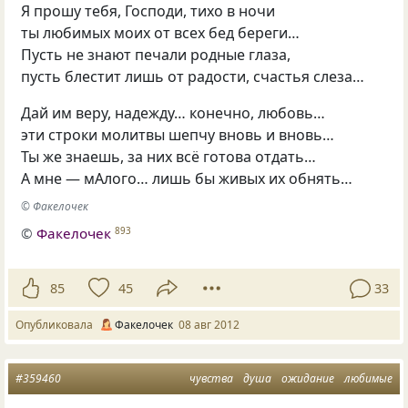
Я прошу тебя, Господи, тихо в ночи
ты любимых моих от всех бед береги…
Пусть не знают печали родные глаза,
пусть блестит лишь от радости, счастья слеза…
Дай им веру, надежду… конечно, любовь…
эти строки молитвы шепчу вновь и вновь…
Ты же знаешь, за них всё готова отдать…
А мне — мАлого… лишь бы живых их обнять…
© Факелочек
©
Факелочек
893
85
45
33
Опубликовала
Факелочек
08 авг 2012
#359460
чувства
душа
ожидание
любимые