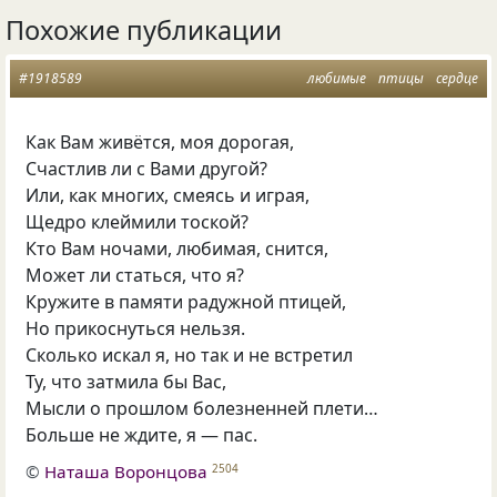
Похожие публикации
#1918589
любимые
птицы
сердце
Как Вам живётся, моя дорогая,
Счастлив ли с Вами другой?
Или, как многих, смеясь и играя,
Щедро клеймили тоской?
Кто Вам ночами, любимая, снится,
Может ли статься, что я?
Кружите в памяти радужной птицей,
Но прикоснуться нельзя.
Сколько искал я, но так и не встретил
Ту, что затмила бы Вас,
Мысли о прошлом болезненней плети…
Больше не ждите, я — пас.
©
Наташа Воронцова
2504