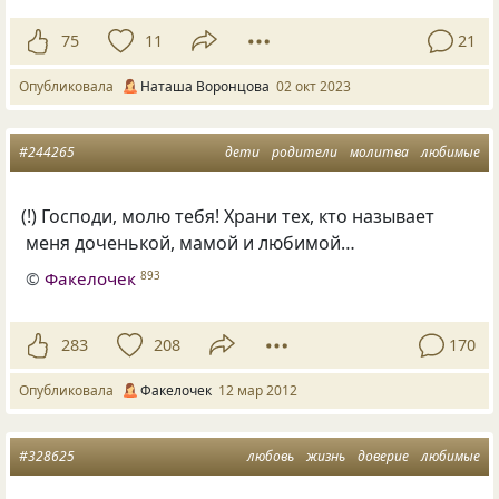
75
11
21
Опубликовала
Наташа Воронцова
02 окт 2023
#244265
дети
родители
молитва
любимые
(
!) Господи, молю тебя! Храни тех, кто называет
меня доченькой, мамой и любимой…
©
Факелочек
893
283
208
170
Опубликовала
Факелочек
12 мар 2012
#328625
любовь
жизнь
доверие
любимые