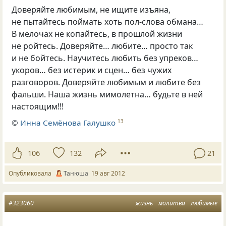
Доверяйте любимым, не ищите изъяна,
не пытайтесь поймать хоть пол-слова обмана…
В мелочах не копайтесь, в прошлой жизни
не ройтесь. Доверяйте… любите… просто так
и не бойтесь. Научитесь любить без упреков…
укоров… без истерик и сцен… без чужих
разговоров. Доверяйте любимым и любите без
фальши. Наша жизнь мимолетна… будьте в ней
настоящим!!!
©
Инна Семёнова Галушко
13
106
132
21
Опубликовала
Танюша
19 авг 2012
#323060
жизнь
молитва
любимые