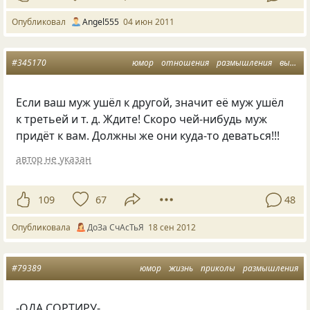
Опубликовал
Аngel555
04 июн 2011
#345170
юмор
отношения
размышления
высказывания
Если ваш муж ушёл к другой, значит её муж ушёл
к третьей
и т. д.
Ждите! Скоро чей-нибудь муж
придёт к вам. Должны же они куда-то деваться!!!
автор не указан
109
67
48
Опубликовала
ДоЗа СчАсТьЯ
18 сен 2012
#79389
юмор
жизнь
приколы
размышления
-ОДА СОРТИРУ-