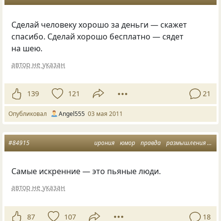
Сделай человеку хорошо за деньги — скажет
спасибо. Сделай хорошо бесплатно — сядет
на шею.
автор не указан
139
121
21
Опубликовал
Аngel555
03 мая 2011
#84915
ирония
юмор
правда
размышления
иск
Самые искренние — это пьяные люди.
автор не указан
87
107
18