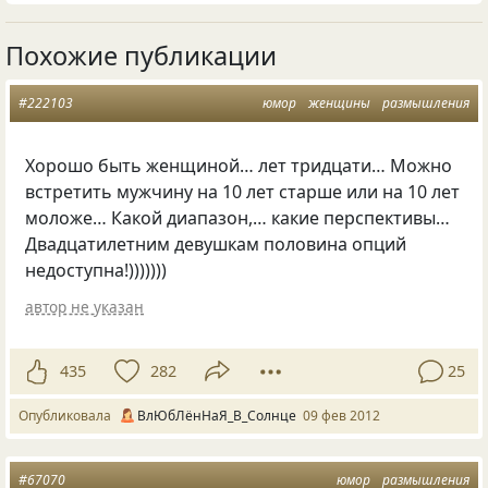
Похожие публикации
#222103
юмор
женщины
размышления
Хорошо быть женщиной… лет тридцати… Можно
встретить мужчину на 10 лет старше или на 10 лет
моложе… Какой диапазон,… какие перспективы…
Двадцатилетним девушкам половина опций
недоступна!)))))))
автор не указан
435
282
25
Опубликовала
ВлЮбЛёнНаЯ_В_Солнце
09 фев 2012
#67070
юмор
размышления