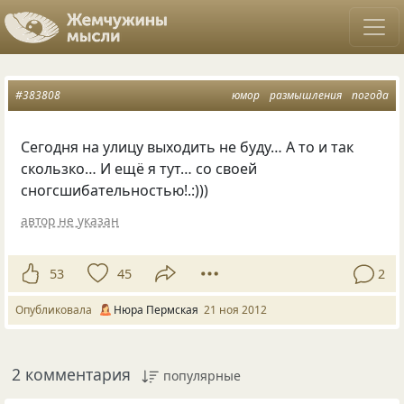
#383808
юмор
размышления
погода
Сегодня на улицу выходить не буду… А то и так
скользко… И ещё я тут… со своей
сногсшибательностью!.:)))
автор не указан
53
45
2
Опубликовала
Нюра Пермская
21 ноя 2012
2 комментария
популярные