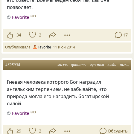
это совесть! Все мы ведем себя так, как она
позволяет!
©
Favorite
883
34
2
17
Опубликовала
Favorite
11 июн 2014
#695938
жизнь
цитаты
чувства
люди
мысли
Гневая человека которого Бог наградил
ангельским терпением, не забывайте, что
природа могла его наградить богатырской
силой…
©
Favorite
883
29
2
Обсудить