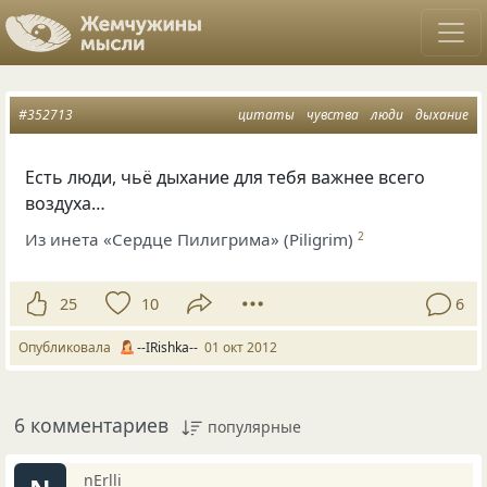
#352713
цитаты
чувства
люди
дыхание
Есть люди, чьё дыхание для тебя важнее всего
воздуха…
Из инета «Сердце Пилигрима» (Piligrim)
2
25
10
6
Опубликовала
--IRishka--
01 окт 2012
6 комментариев
популярные
nErlli