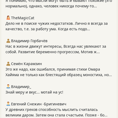
Я понимаю, что мысли могут быть и бывают похожие (это
нормально), однако, человек никогда почему-то...
TheMagicCat
Дело не в поиске чужих недостатков. Лично я всегда за
качество, т.е. за работу ума. Когда есть подо...
Владимир Горбачёв
Нас в жизни движут интересы, Всегда нас увлекают за
собой. Развитие беременно прогрессом, Мотив ж...
Семён Карамзин
Это же надо, как ошибался, принимая стихи Омара
Хайяма не только как блестящий образец моностиха, но...
Владимир_
Знай меру и вкус... мотай на ус!
Евгений Снежин -Бригиневич
У древних греков способность мыслить считалась
великим даром. Затем она стала счастьем. Позже - бо...