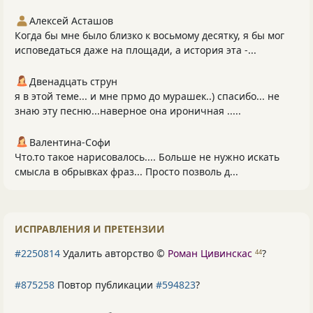
Алексей Асташов
Когда бы мне было близко к восьмому десятку, я бы мог
исповедаться даже на площади, а история эта -...
Двенадцать струн
я в этой теме... и мне прмо до мурашек..) спасибо... не
знаю эту песню...наверное она ироничная .....
Валентина-Софи
Что.то такое нарисовалось.... Больше не нужно искать
смысла в обрывках фраз... Просто позволь д...
ИСПРАВЛЕНИЯ И ПРЕТЕНЗИИ
#2250814
Удалить авторство ©
Роман Цивинскас
?
44
#875258
Повтор публикации
#594823
?