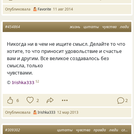
Опубликовала
Favorite
11 авг 2014
#454864
жизнь
цитаты
чувства
люди
Никогда ни в чем не ищите смысл. Делайте то что
хотите, то что приносит удовольствие и счастье
вам и другим. Все великое создавалось без
смысла, только
чувствами.
©
Irishka333
52
6
2
2
Опубликовала
Irishka333
12 мар 2013
#309302
цитаты
чувства
правда
люди
слова