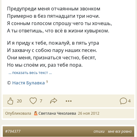
Предупреди меня отчаянным звонком
Примерно в без пятнадцати три ночи.
Я сонным голосом спрошу чего ты хочешь,
А ты ответишь, что всё в жизни кувырком.
И я приду к тебе, пожалуй, в пять утра
И захвачу с собою пару наших песен.
Они меня, признаться честно, бесят,
Но мы споём их, раз тебе пора.
… показать весь текст …
©
Настя Булавка
9
20
7
4
Опубликовала
Светлана Чеколаева
26 ноя 2012
#794377
стихи
мне все равно