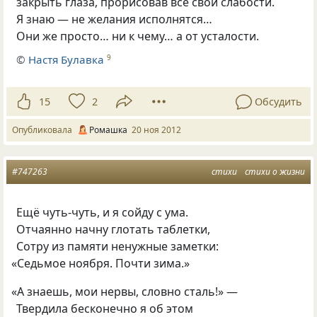
закрыть глаза, прорисовав все свои слабости.
Я знаю — не желания исполнятся…
Они же просто… ни к чему… а от усталости.
©
Настя Булавка
9
15
2
Обсудить
Опубликовала
Ромашка
20 ноя 2012
#747263
стихи
стихи о жизни
Ещё чуть-чуть, и я сойду с ума.
Отчаянно начну глотать таблетки,
Сотру из памяти ненужные заметки:
«
Седьмое ноября. Почти зима.»
«
А знаешь, мои нервы, словно сталь!» —
Твердила бесконечно я об этом