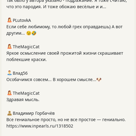
Так было у автора указано - подражание. Я тоже считаю,
что это пародия. И тоже обожаю весёлые и и...
PLutоvkА
Если себе любимому, то любой грех оправдаешь) А вот
другим... 😉🤣
TheMagicCat
Яркое осмысление своей прожитой жизни скрашивает
поблекшие краски.
Влад56
Особачимся совсем... В хорошем смысле...🐶
TheMagicCat
Здравая мысль.
Владимир Горбачёв
Все гениальное просто, но не все простое — гениально.
https://www.inpearls.ru/1318502