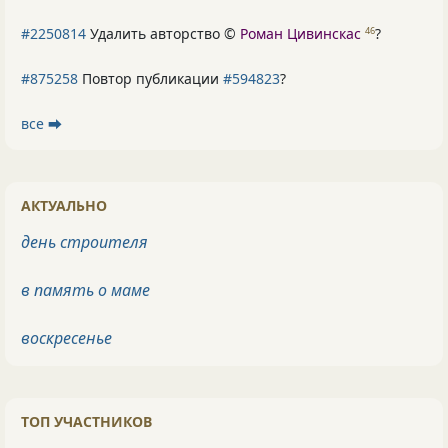
#2250814
Удалить авторство ©
Роман Цивинскас
?
46
#875258
Повтор публикации
#594823
?
все ⮕
АКТУАЛЬНО
день строителя
в память о маме
воскресенье
ТОП УЧАСТНИКОВ