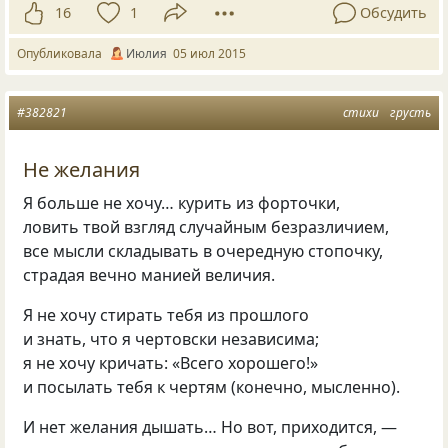
16
1
Обсудить
Опубликовала
Июлия
05 июл 2015
#382821
стихи
грусть
Не желания
Я больше не хочу… курить из форточки,
ловить твой взгляд случайным безразличием,
все мысли складывать в очередную стопочку,
страдая вечно манией величия.
Я не хочу стирать тебя из прошлого
и знать, что я чертовски независима;
я не хочу кричать: «Всего хорошего!»
и посылать тебя к чертям
(
конечно, мысленно).
И нет желания дышать… Но вот, приходится, —