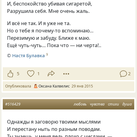
И, беспокойство убивая сигаретой,
Разрушила себя. Мне очень жаль.
И всё не так. И я уже не та.
Но о тебе я почему-то вспоминаю…
Перезимую и забуду. Ближе к маю.
Ещё чуть-чуть… Пока что — ни черта!..
©
Настя Булавка
9
5
1
2
Опубликовала
Оксана Калвелис
29 янв 2015
#516429
любовь
чувства
стихи
душа
Однажды я заговорю твоими мыслями
И перестану ныть по разным поводам.
Ты знаешь, у меня ведь плохо с числами, —